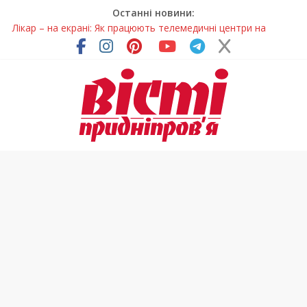
Останні новини:
Лікар – на екрані: Як працюють телемедичні центри на
Дніпропетровщині
У Дніпрі триває масштабна підготовка до опалювального
сезону
Пошуки тривають: на Дніпропетровщині досліджують місце
розташування легендарного монастиря (Фото)
Ветерани Дніпропетровщини отримують шанс на власне
житло
Говорити про воду без паніки: чому важлива правильна
комунікація