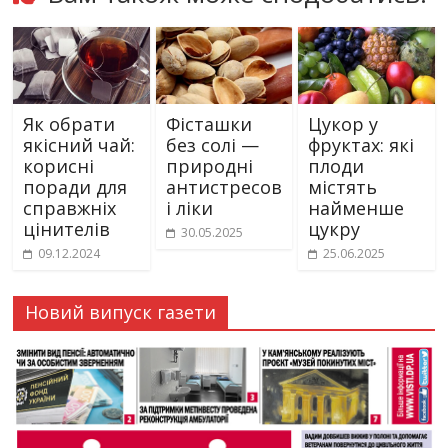
Як обрати
Фісташки
Цукор у
якісний чай:
без солі —
фруктах: які
корисні
природні
плоди
поради для
антистресов
містять
справжніх
і ліки
найменше
цінителів
цукру
30.05.2025
09.12.2024
25.06.2025
Новий випуск газети