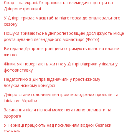
Лікар – на екрані: Як працюють телемедичні центри на
Дніпропетровщині
У Дніпрі триває масштабна підготовка до опалювального
сезону
Пошуки тривають: на Дніпропетровщині досліджують місце
розташування легендарного монастиря (Фото)
Ветерани Дніпропетровщини отримують шанс на власне
житло
Жінки, які повертають життя: у Дніпрі відкрили унікальну
фотовиставку
Педагогиню з Дніпра відзначили у престижному
всеукраїнському конкурсі
Дніпро стане головним центром молодіжних проєктів та
ініціатив України
Засинання після півночі може негативно впливати на
здоров’я
У Тернівці працюють над посиленням водної безпеки
громади