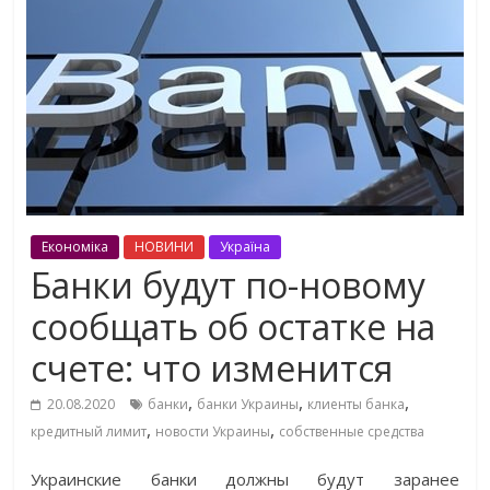
Економіка
НОВИНИ
Україна
Банки будут по-новому
сообщать об остатке на
счете: что изменится
,
,
,
20.08.2020
банки
банки Украины
клиенты банка
,
,
кредитный лимит
новости Украины
собственные средства
Украинские банки должны будут заранее