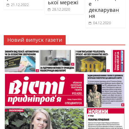
ької мережі
е
21.12.2022
декларуван
28.12.2020
ня
04.12.2020
Новий випуск газети