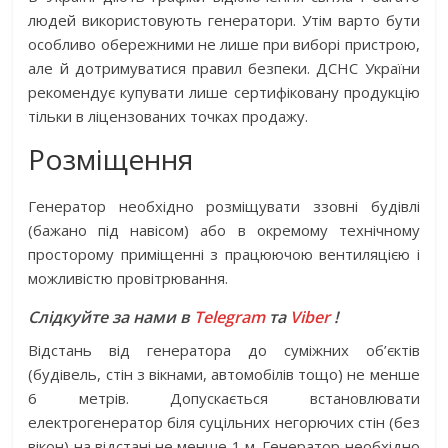
людей використовують генератори. Утім варто бути
особливо обережними не лише при виборі пристрою,
але й дотримуватися правил безпеки. ДСНС України
рекомендує купувати лише сертифіковану продукцію
тільки в ліцензованих точках продажу.
Розміщення
Генератор необхідно розміщувати ззовні будівлі
(бажано під навісом) або в окремому технічному
просторому приміщенні з працюючою вентиляцією і
можливістю провітрювання.
Слідкуйте за нами в
Telegram
та
Viber
!
Відстань від генератора до суміжних об’єктів
(будівель, стін з вікнами, автомобілів тощо) не менше
6 метрів. Допускається встановлювати
електрогенератор біля суцільних негорючих стін (без
вікон) на відстані не менше 1 м. Генератор необхідно