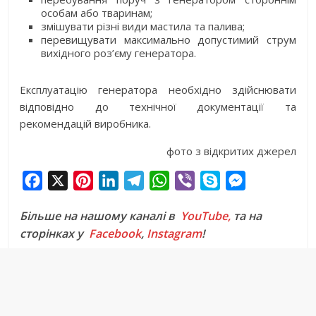
особам або тваринам;
змішувати різні види мастила та палива;
перевищувати максимально допустимий струм
вихідного роз’єму генератора.
Експлуатацію генератора необхідно здійснювати
відповідно до технічної документації та
рекомендацій виробника.
фото з відкритих джерел
F
X
P
L
T
W
V
S
M
a
i
i
e
h
i
k
e
Більше на нашому каналі в
YouTube,
та на
c
n
n
l
a
b
y
s
сторінках у
Facebook
,
Instagram
!
e
t
k
e
t
e
p
s
b
e
e
g
s
r
e
e
o
r
d
r
A
n
o
e
I
a
p
g