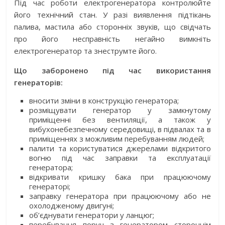
Під час роботи електрогенератора контролюйте
його технічний стан. У разі виявлення підтікань
палива, мастила або сторонніх звуків, що свідчать
про його несправність негайно вимкніть
електрогенератор та знеструмте його.
Що заборонено під час використання
генераторів:
вносити зміни в конструкцію генератора;
розміщувати генератор у замкнутому
приміщенні без вентиляції, а також у
вибухонебезпечному середовищі, в підвалах та в
приміщеннях з можливим перебуванням людей;
палити та користуватися джерелами відкритого
вогню під час заправки та експлуатації
генератора;
відкривати кришку бака при працюючому
генераторі;
заправку генератора при працюючому або не
охолодженому двигуні;
об’єднувати генератори у ланцюг;
перебування поруч з генератором стороннім