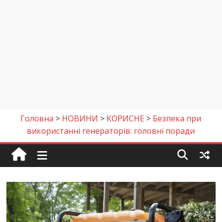
Головна
>
НОВИНИ
>
КОРИСНЕ
>
Безпека при
використанні генераторів: головні поради