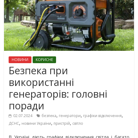
НОВИНИ
КОРИСНЕ
Безпека при
використанні
генераторів: головні
поради
,
,
,
02.07.2024
безпека
генератори
графіки відключення
,
,
,
ДСНС
новини України
пристрій
світло
В Україні діють графіки відключення світла і багато