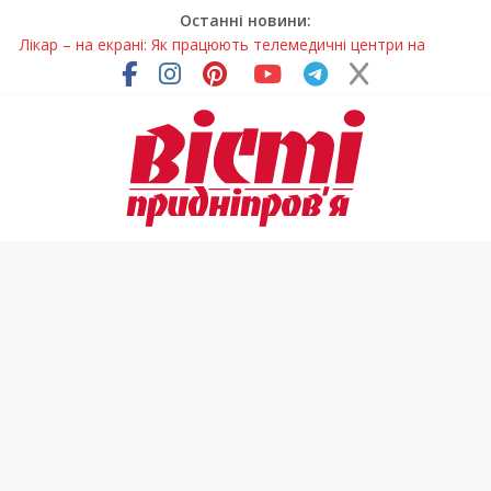
Останні новини:
Лікар – на екрані: Як працюють телемедичні центри на
Дніпропетровщині
У Дніпрі триває масштабна підготовка до опалювального
сезону
Пошуки тривають: на Дніпропетровщині досліджують місце
розташування легендарного монастиря (Фото)
Ветерани Дніпропетровщини отримують шанс на власне
житло
Говорити про воду без паніки: чому важлива правильна
комунікація