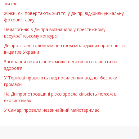
житло
Жінки, які повертають життя: у Дніпрі відкрили унікальну
фотовиставку
Педагогиню з Дніпра відзначили у престижному
всеукраїнському конкурсі
Дніпро стане головним центром молодіжних проєктів та
ініціатив України
Засинання після півночі може негативно впливати на
здоров’я
У Тернівці працюють над посиленням водної безпеки
громади
На Дніпропетровщині різко зросла кількість пожеж в
екосистемах
У Самарі провели незвичайний майстер-клас