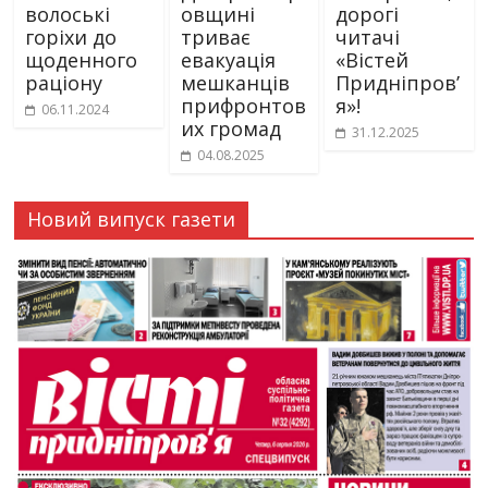
волоські
овщині
дорогі
горіхи до
триває
читачі
щоденного
евакуація
«Вістей
раціону
мешканців
Придніпров’
прифронтов
я»!
06.11.2024
их громад
31.12.2025
04.08.2025
Новий випуск газети