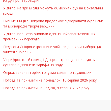
на Дніпропетровщині
У Дніпрі на три місяці можуть обмежити рух на Вокзальній
площі
Письменниця з Покрова продовжує підкорювати українські
та міжнародні творчі вершини
У Дніпрі повністю оновили один із найзавантаженіших
трамвайних переїздів
Педагоги Дніпропетровщини увійшли до числа найкращих
учителів України
У прифронтовій громаді Дніпропетровщини планують
суттєво підвищити тарифи на воду
Огірки, зелень і горіхи: готуємо салат по-грузинськи
Погода та прикмети на понеділок, 10 серпня 2026 року
Погода та прикмети на неділю, 9 серпня 2026 року