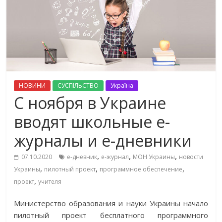
НОВИНИ
СУСПІЛЬСТВО
Україна
C ноября в Украине
вводят школьные е-
журналы и е-дневники
,
,
,
07.10.2020
е-дневник
е-журнал
МОН Украины
новости
,
,
,
Украины
пилотный проект
программное обеспечение
,
проект
учителя
Министерство образования и науки Украины начало
пилотный проект бесплатного программного