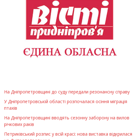
На Дніпропетровщині до суду передали резонансну справу
У Дніпропетровській області розпочалася осіння міграція
птахів
На Дніпропетровщині вводять сезонну заборону на вилов
річкових раків
Петриківський розпис у всій красі: нова виставка відкрилася