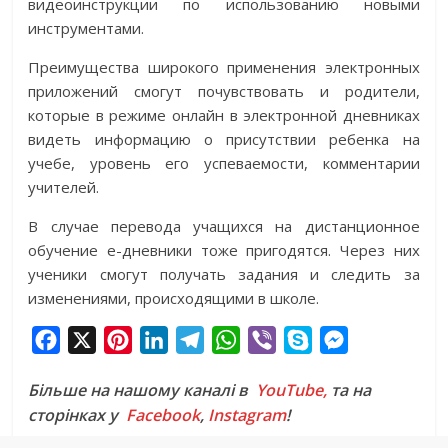
видеоинструкции по использованию новыми
инструментами.
Преимущества широкого применения электронных
приложений смогут почувствовать и родители,
которые в режиме онлайн в электронной дневниках
видеть информацию о присутствии ребенка на
учебе, уровень его успеваемости, комментарии
учителей.
В случае перевода учащихся на дистанционное
обучение е-дневники тоже пригодятся. Через них
ученики смогут получать задания и следить за
изменениями, происходящими в школе.
F
X
P
L
T
W
V
S
M
a
i
i
e
h
i
k
e
Більше на нашому каналі в
YouTube,
та на
c
n
n
l
a
b
y
s
сторінках у
Facebook
,
Instagram
!
e
t
k
e
t
e
p
s