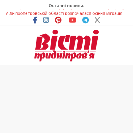
Останні новини:
У Дніпропетровській області розпочалася осіння міграція
птахів
На Дніпропетровщині вводять сезонну заборону на вилов
річкових раків
Петриківський розпис у всій красі: нова виставка відкрилася
на Дніпропетровщині
У Дніпрі на три місяці можуть обмежити рух на Вокзальній
площі
На Дніпропетровщині до суду передали резонансну справу