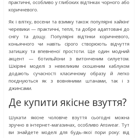
практичні, особливо у глибоких відтінках чорного або
коричневого.
Як і влітку, восени та взимку також популярні хайкінг
черевики — практичні, теплі, та добре адаптовані до
снігу та дощу. Популярні відтінки коричневого,
коньячного чи навіть сірого створюють відчуття
затишку та впевненої простоти. Ще один модний
акцент — ботильйони з витонченим силуетом.
Шкіряні моделі з невеликим скошеним каблуком
додають сучасності класичному образу й легко
поєднуються як з вовняними штанами, так і з
джинсами.
Де купити якісне взуття?
Шукати якісне чоловіче взуття сьогодні можна
зручно в інтернет-магазинах, особливо Answear. Тут
ви знайдете моделі для будь-якої пори року: від