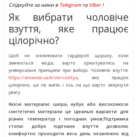
Слідкуйте за нами в
Telegram
та
Viber
!
Як вибрати чоловіче
взуття, яке працює
цілорічно?
Щоб не оновлювати гардероб щоразу, коли
змінюється мода, варто орієнтуватись на
універсальні принципи при виборі. Чоловіче взуття:
https://answear.ua/k/vin/vzuttya
, яке працює
цілорічно, це не магія, і ось на що варто звернути
увагу:
Якісні матеріали: шкіра, нубук або високоякісні
синтетичні матеріали це ідеальні варіанти для
різних температур і погодних умов;
Підтримка
стопи: добре підігнане взуття дозволяє
комфортно проходити весь день незалежно від