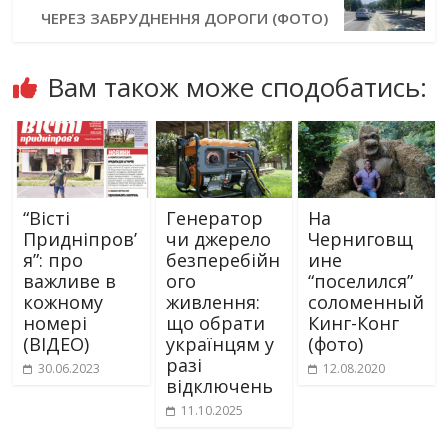
ЧЕРЕЗ ЗАБРУДНЕННЯ ДОРОГИ (ФОТО)
Вам також може сподобатись:
“Вісті
Генератор
На
Придніпров’
чи джерело
Черниговщ
я”: про
безперебійн
ине
важливе в
ого
“поселился”
кожному
живлення:
соломенный
номері
що обрати
Кинг-Конг
(ВІДЕО)
українцям у
(фото)
разі
30.06.2023
12.08.2020
відключень
11.10.2025