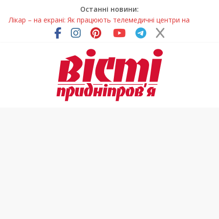
Останні новини:
Лікар – на екрані: Як працюють телемедичні центри на
Дніпропетровщині
У Дніпрі триває масштабна підготовка до опалювального
сезону
Пошуки тривають: на Дніпропетровщині досліджують місце
розташування легендарного монастиря (Фото)
Ветерани Дніпропетровщини отримують шанс на власне
житло
Говорити про воду без паніки: чому важлива правильна
комунікація