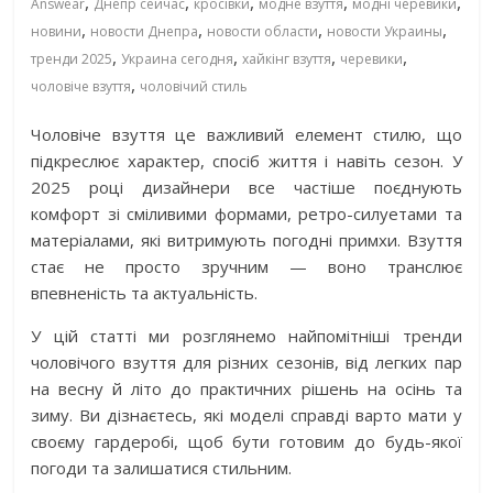
,
,
,
,
,
Answear
Днепр сейчас
кросівки
модне взуття
модні черевики
,
,
,
,
новини
новости Днепра
новости области
новости Украины
,
,
,
,
тренди 2025
Украина сегодня
хайкінг взуття
черевики
,
чоловіче взуття
чоловічий стиль
Чоловіче взуття це важливий елемент стилю, що
підкреслює характер, спосіб життя і навіть сезон. У
2025 році дизайнери все частіше поєднують
комфорт зі сміливими формами, ретро-силуетами та
матеріалами, які витримують погодні примхи. Взуття
стає не просто зручним — воно транслює
впевненість та актуальність.
У цій статті ми розглянемо найпомітніші тренди
чоловічого взуття для різних сезонів, від легких пар
на весну й літо до практичних рішень на осінь та
зиму. Ви дізнаєтесь, які моделі справді варто мати у
своєму гардеробі, щоб бути готовим до будь-якої
погоди та залишатися стильним.