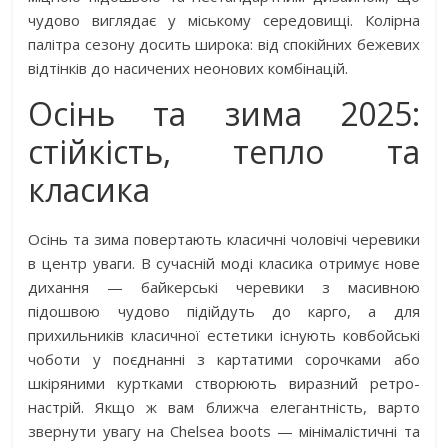
чудово виглядає у міському середовищі. Колірна
палітра сезону досить широка: від спокійних бежевих
відтінків до насичених неонових комбінацій.
Осінь та зима 2025:
стійкість, тепло та
класика
Осінь та зима повертають класичні чоловічі черевики
в центр уваги. В сучасній моді класика отримує нове
дихання — байкерські черевики з масивною
підошвою чудово підійдуть до карго, а для
прихильників класичної естетики існують ковбойські
чоботи у поєднанні з картатими сорочками або
шкіряними куртками створюють виразний ретро-
настрій. Якщо ж вам ближча елегантність, варто
звернути увагу на Chelsea boots — мінімалістичні та