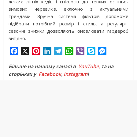
легких літніх кедів і снікерсів до теплих осінньо-
зимових черевиків, включно з актуальними
трендами. Зручна система фільтрів допоможе
підібрати потрібний розмір і стиль, а регулярні
сезонні знижки дозволяють оновлювати гардероб
вигідно.
F
X
P
L
T
W
V
S
M
a
i
i
e
h
i
k
e
Більше на нашому каналі в
YouTube,
та на
c
n
n
l
a
b
y
s
сторінках у
Facebook
,
Instagram
!
e
t
k
e
t
e
p
s
b
e
e
g
s
r
e
e
o
r
d
r
A
n
o
e
I
a
p
g
k
s
n
m
p
e
t
r