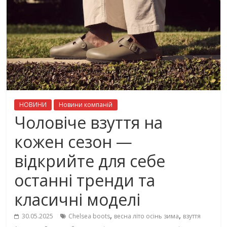
НОВИНИ
Новини компаній
Чоловіче взуття на
кожен сезон —
відкрийте для себе
останні тренди та
класичні моделі
,
,
30.05.2025
Chelsea boots
весна літо осінь зима
взуття