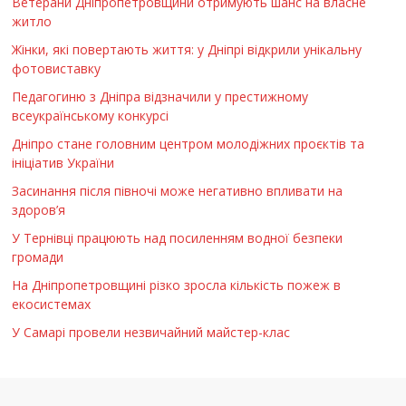
Ветерани Дніпропетровщини отримують шанс на власне
житло
Жінки, які повертають життя: у Дніпрі відкрили унікальну
фотовиставку
Педагогиню з Дніпра відзначили у престижному
всеукраїнському конкурсі
Дніпро стане головним центром молодіжних проєктів та
ініціатив України
Засинання після півночі може негативно впливати на
здоров’я
У Тернівці працюють над посиленням водної безпеки
громади
На Дніпропетровщині різко зросла кількість пожеж в
екосистемах
У Самарі провели незвичайний майстер-клас