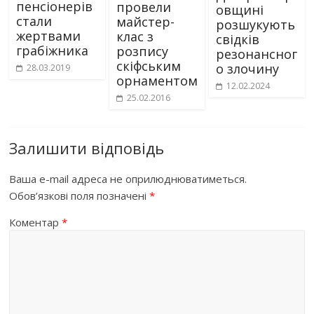
пенсіонерів
провели
овщині
стали
майстер-
розшукують
жертвами
клас з
свідків
грабіжника
розпису
резонансног
скіфським
о злочину
28.03.2019
орнаментом
12.02.2024
25.02.2016
Залишити відповідь
Ваша e-mail адреса не оприлюднюватиметься.
Обов’язкові поля позначені
*
Коментар
*