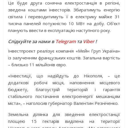
Це буде друга сонячна електростанція в регіоні,
зведена коштами інвес­торів. Збиратимуть енергію
світила і переводитимуть її в електрику майже 31
тисяча панелей потужністю 10 МВт на добу. Об’єкт
планують ввести в експлуатацію наступного року.
Слідкуйте за нами в
Telegram
та
Viber
!
Інвестпроект реалізує компанія «Мейн Груп Україна»
із залученням французьких коштів. Загальна вартість
– близько 11 міль­йонів євро.
«Інвестиції, що надійдуть до Нікополя, – це
додаткові робочі місця, наповнення місцевого
бюджету, благоустрій територій і гарантія
стабільного постачання електроенергії мешканцям
міста», – наголосив губернатор Валентин Резніченко.
Земельна ділянка для зведення електростанції
площею 15 гектарів виділена на території