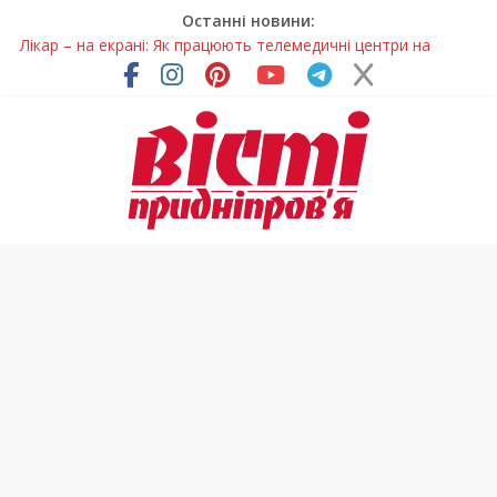
Останні новини:
Лікар – на екрані: Як працюють телемедичні центри на
Дніпропетровщині
У Дніпрі триває масштабна підготовка до опалювального
сезону
Пошуки тривають: на Дніпропетровщині досліджують місце
розташування легендарного монастиря (Фото)
Ветерани Дніпропетровщини отримують шанс на власне
житло
Говорити про воду без паніки: чому важлива правильна
комунікація