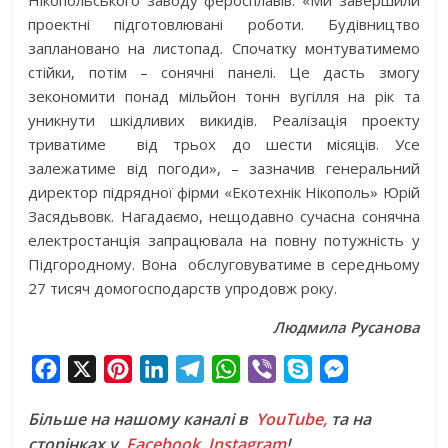
Нікопольського заводу феросплавів. «Ми завершили
проектні підготовлювані роботи. Будівництво
заплановано на листопад. Спочатку монтуватимемо
стійки, потім – сонячні панелі. Це дасть змогу
зекономити понад мільйон тонн вугілля на рік та
уникнути шкідливих викидів. Реалізація проекту
триватиме від трьох до шести місяців. Усе
залежатиме від погоди», – зазначив генеральний
директор підрядної фірми «Екотехнік Нікополь» Юрій
Засядьвовк. Нагадаємо, нещодавно сучасна сонячна
електростанція запрацювала на повну потужність у
Підгородному. Вона обслуговуватиме в середньому
27 тисяч домогосподарств упродовж року.
Людмила Русанова
F
X
P
L
T
W
V
S
M
a
i
i
e
h
i
k
e
Більше на нашому каналі в
YouTube,
та на
c
n
n
l
a
b
y
s
сторінках у
Facebook
,
Instagram
!