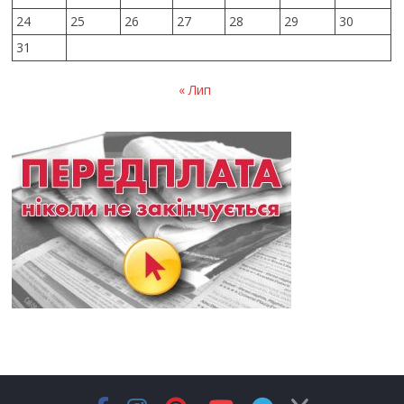
24
25
26
27
28
29
30
31
« Лип