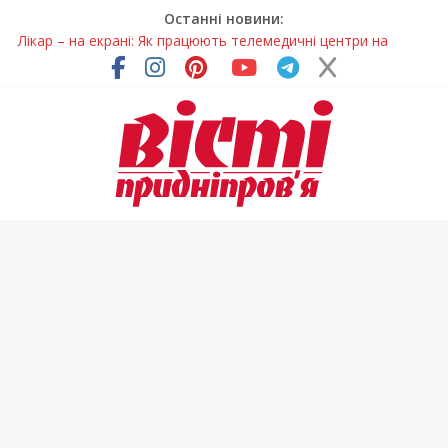
Останні новини:
Лікар – на екрані: Як працюють телемедичні центри на
Дніпропетровщині
У Дніпрі триває масштабна підготовка до опалювального
сезону
Пошуки тривають: на Дніпропетровщині досліджують місце
розташування легендарного монастиря (Фото)
Ветерани Дніпропетровщини отримують шанс на власне
житло
Говорити про воду без паніки: чому важлива правильна
комунікація