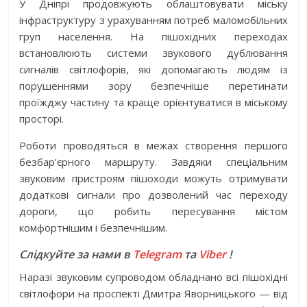
У Дніпрі продовжують облаштовувати міську
інфраструктуру з урахуванням потреб маломобільних
груп населення. На пішохідних переходах
встановлюють системи звукового дублювання
сигналів світлофорів, які допомагають людям із
порушеннями зору безпечніше перетинати
проїжджу частину та краще орієнтуватися в міському
просторі.
Роботи проводяться в межах створення першого
безбар’єрного маршруту. Завдяки спеціальним
звуковим пристроям пішоходи можуть отримувати
додаткові сигнали про дозволений час переходу
дороги, що робить пересування містом
комфортнішим і безпечнішим.
Слідкуйте за нами в
Telegram
та
Viber
!
Наразі звуковим супроводом обладнано всі пішохідні
світлофори на проспекті Дмитра Яворницького — від