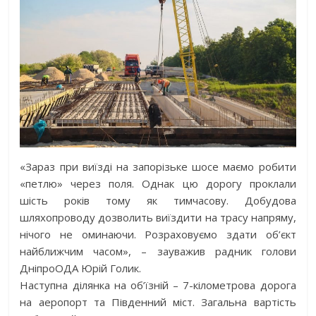
«Зараз при виїзді на запорізьке шосе маємо робити
«петлю» через поля. Однак цю дорогу проклали
шість років тому як тимчасову. Добудова
шляхопроводу дозволить виїздити на трасу напряму,
нічого не оминаючи. Розраховуємо здати об’єкт
найближчим часом», – зауважив радник голови
ДніпроОДА Юрій Голик.
Наступна ділянка на об’їзній – 7-кілометрова дорога
на аеропорт та Південний міст. Загальна вартість