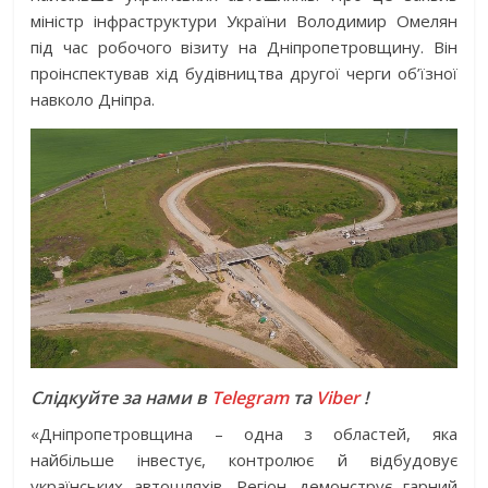
міністр інфраструктури України Володимир Омелян
під час робочого візиту на Дніпропетровщину. Він
проінспектував хід будівництва другої черги об’їзної
навколо Дніпра.
Слідкуйте за нами в
Telegram
та
Viber
!
«Дніпропетровщина – одна з областей, яка
найбільше інвестує, контролює й відбудовує
українських автошляхів. Регіон демонструє гарний