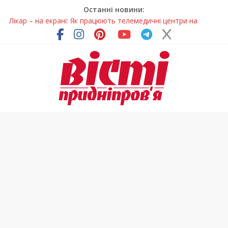
Останні новини:
Лікар – на екрані: Як працюють телемедичні центри на
Дніпропетровщині
У Дніпрі триває масштабна підготовка до опалювального
сезону
Пошуки тривають: на Дніпропетровщині досліджують місце
розташування легендарного монастиря (Фото)
Ветерани Дніпропетровщини отримують шанс на власне
житло
Говорити про воду без паніки: чому важлива правильна
комунікація