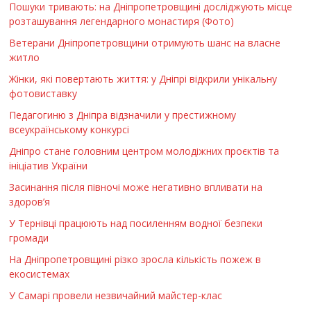
Пошуки тривають: на Дніпропетровщині досліджують місце
розташування легендарного монастиря (Фото)
Ветерани Дніпропетровщини отримують шанс на власне
житло
Жінки, які повертають життя: у Дніпрі відкрили унікальну
фотовиставку
Педагогиню з Дніпра відзначили у престижному
всеукраїнському конкурсі
Дніпро стане головним центром молодіжних проєктів та
ініціатив України
Засинання після півночі може негативно впливати на
здоров’я
У Тернівці працюють над посиленням водної безпеки
громади
На Дніпропетровщині різко зросла кількість пожеж в
екосистемах
У Самарі провели незвичайний майстер-клас