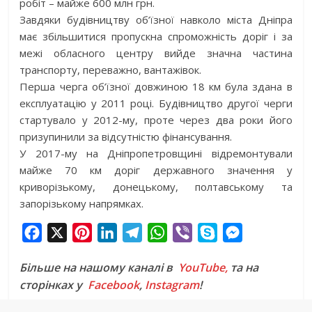
робіт – майже 600 млн грн.
Завдяки будівництву об’їзної навколо міста Дніпра
має збільшитися пропускна спроможність доріг і за
межі обласного центру вийде значна частина
транспорту, переважно, вантажівок.
Перша черга об’їзної довжиною 18 км була здана в
експлуатацію у 2011 році. Будівництво другої черги
стартувало у 2012-му, проте через два роки його
призупинили за відсутністю фінансування.
У 2017-му на Дніпропетровщині відремонтували
майже 70 км доріг державного значення у
криворізькому, донецькому, полтавському та
запорізькому напрямках.
F
X
P
L
T
W
V
S
M
a
i
i
e
h
i
k
e
Більше на нашому каналі в
YouTube,
та на
c
n
n
l
a
b
y
s
сторінках у
Facebook
,
Instagram
!
e
t
k
e
t
e
p
s
b
e
e
g
s
r
e
e