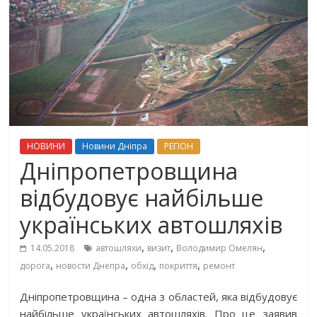
НОВИНИ
Новини Дніпра
РЕГІОН
Дніпропетровщина
відбудовує найбільше
українських автошляхів
,
,
,
14.05.2018
автошляхи
визит
Володимир Омелян
,
,
,
,
дорога
новости Днепра
обхід
покриття
ремонт
Дніпропетровщина – одна з областей, яка відбудовує
найбільше українських автошляхів. Про це заявив