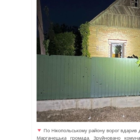
По Нікопольському району ворог вдарив 
Марганецька громада. Зруйновано комунал