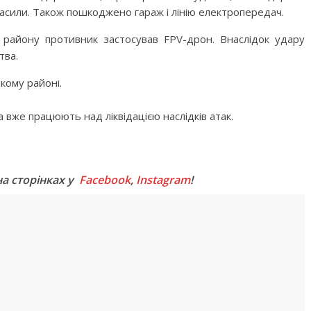
гасили. Також пошкоджено гараж і лінію електропередач.
 району противник застосував FPV-дрон. Внаслідок удару
тва.
кому районі.
 вже працюють над ліквідацією наслідків атак.
M
на сторінках у
Facebook
,
Instagram
!