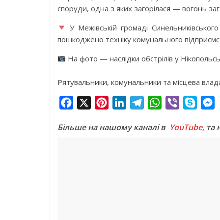
споруди, одна з яких загорілася — вогонь за
У Межівській громаді Синельниківського
пошкоджено техніку комунального підприємс
На фото — наслідки обстрілів у Нікопольсь
Рятувальники, комунальники та місцева влада
F
X
P
L
T
W
V
S
a
i
i
e
h
i
k
e
Більше на нашому каналі в
YouTube,
та 
c
n
n
l
a
b
y
s
e
t
k
e
t
e
p
s
b
e
e
g
s
r
e
e
o
r
d
r
A
n
o
e
I
a
p
g
k
s
n
m
p
e
t
r