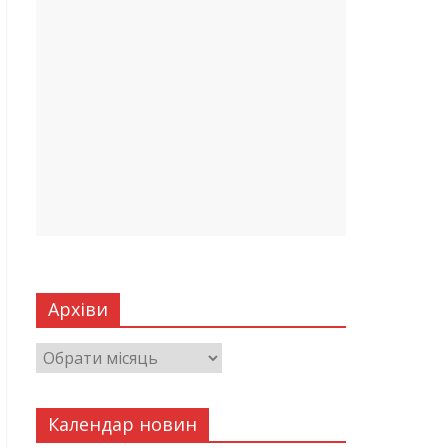
Архіви
Календар новин