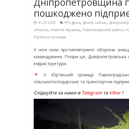
Дніпропетровщина пі
пошкоджено підприє
,
,
31.07.2025
FPV-дрон
Днепр сейчас
Дніпропет
,
,
,
области
новости Украины
Павлоградський район
п
Юр’ївська громада
У ночі сили протиповітряної оборони знищ
командуванні. Попри це, Дніпропетровська о
інфраструктури.
У Юр’ївській громаді Павлоградськ
сільськогосподарське та транспортне підприє
Слідкуйте за нами в
Telegram
та
Viber
!