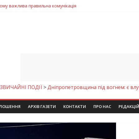
чому важлива правильна комунікація
 телемедичні центри на Дніпропетровщині
готовка до опалювального сезону
ровщині досліджують місце розташування легендарного монасти
9 серпня 2026 року
ЗВИЧАЙНІ ПОДІЇ
>
Дніпропетровщина під вогнем: є вл
ЛОШЕННЯ
АРХІВ ГАЗЕТИ
КОНТАКТИ
ПРО НАС
РЕДАКЦІ