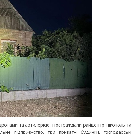
дронами та артилерією. Постраждали райцентр Нікополь та
ьне підприємство, три приватні будинки, господарські