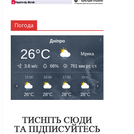
Погода
Дніпро
26°C
Мряка
3.6 м/с
66%
761
мм рт. ст.
15:00
16:00
17:00
18:00
19:00
20:00
‹
›
26°C
28°C
28°C
28°C
27°C
27°C