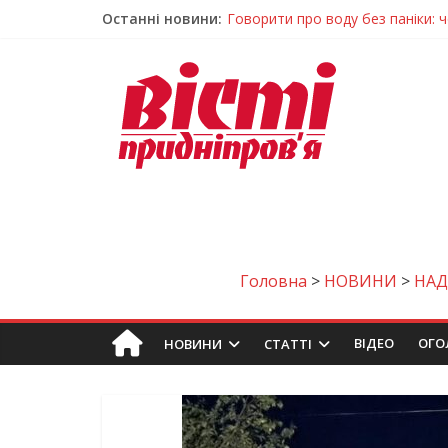
Останні новини:
Говорити про воду без паніки: 
Лікар – на екрані: Як працюють
У Дніпрі триває масштабна під
Пошуки тривають: на Дніпропет
Погода та прикмети на неділю, 
Головна
>
НОВИНИ
>
НАД
ВIДЕО
ОГО
НОВИНИ
СТАТТІ