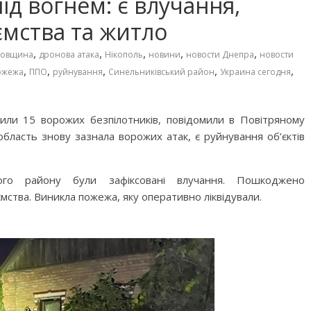
д вогнем: є влучання,
мства та житло
,
,
,
,
,
ровщина
дронова атака
Нікополь
новини
новости Днепра
новости
,
,
,
,
,
ожежа
ППО
руйнування
Синельниківський район
Украина сегодня
или 15 ворожих безпілотників, повідомили в Повітряному
бласть знову зазнала ворожих атак, є руйнування об’єктів
ого району були зафіксовані влучання. Пошкоджено
мства. Виникла пожежа, яку оперативно ліквідували.