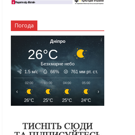
Погода
Дніпро
26°C
Безхмарне небо
1.5 м/с
66%
761
мм рт. ст.
02:00
03:00
04:00
05:00
06:00
07:00
‹
›
26°C
25°C
25°C
24°C
25°C
26°C