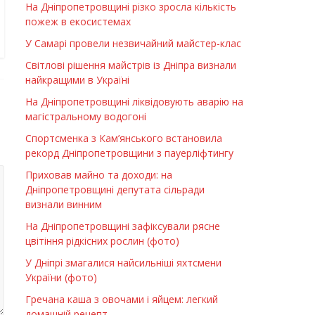
На Дніпропетровщині різко зросла кількість
пожеж в екосистемах
У Самарі провели незвичайний майстер-клас
Світлові рішення майстрів із Дніпра визнали
найкращими в Україні
На Дніпропетровщині ліквідовують аварію на
магістральному водогоні
Спортсменка з Кам’янського встановила
рекорд Дніпропетровщини з пауерліфтингу
Приховав майно та доходи: на
Дніпропетровщині депутата сільради
визнали винним
На Дніпропетровщині зафіксували рясне
цвітіння рідкісних рослин (фото)
У Дніпрі змагалися найсильніші яхтсмени
України (фото)
Гречана каша з овочами і яйцем: легкий
домашній рецепт