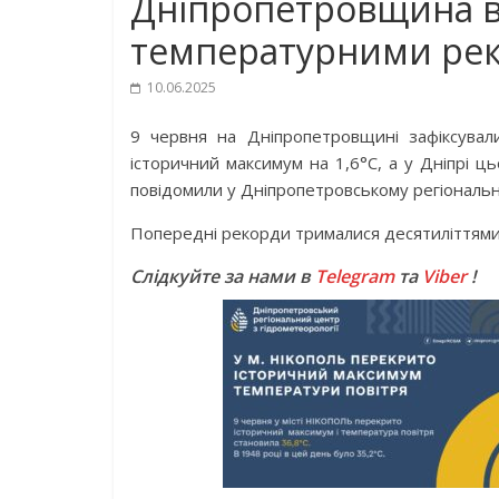
Дніпропетровщина в
температурними ре
10.06.2025
9 червня на Дніпропетровщині зафіксувал
історичний максимум на 1,6°С, а у Дніпрі ц
повідомили у Дніпропетровському регіонально
Попередні рекорди трималися десятиліттями
Слідкуйте за нами в
Telegram
та
Viber
!