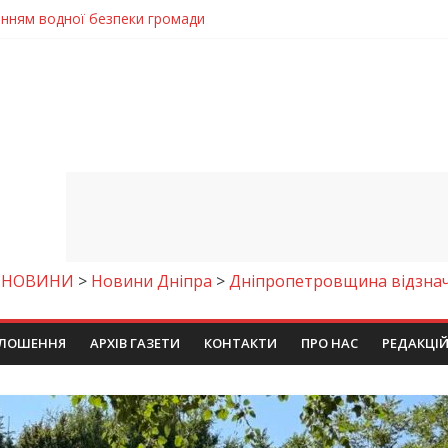
енням водної безпеки громади
ла кількість пожеж в екосистемах
майстер-клас
іпра визнали найкращими в Україні
егативно впливати на здоров’я
>
НОВИНИ
>
Новини Дніпра
>
Дніпропетровщина відзна
ЛОШЕННЯ
АРХІВ ГАЗЕТИ
КОНТАКТИ
ПРО НАС
РЕДАКЦІ