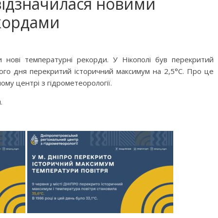
ідзначилася новими
кордами
и нові температурні рекорди. У Нікополі був перекритий
ього дня перекритий історичний максимум на 2,5°С. Про це
му центрі з гідрометеорології.
.