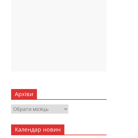
Архіви
Календар новин