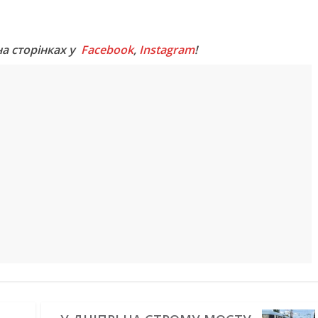
M
на сторінках у
Facebook
,
Instagram
!