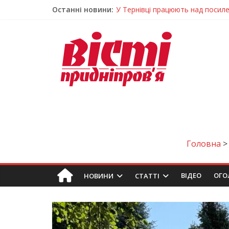
Останні новини:
У Тернівці працюють над посил
На Дніпропетровщині різко зрос
У Самарі провели незвичайний 
Світлові рішення майстрів із Дн
Засинання після півночі може н
Головна
ВIДЕО
ОГО
НОВИНИ
СТАТТІ