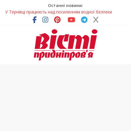
Останні новини:
У Тернівці працюють над посиленням водної безпеки
громади
На Дніпропетровщині різко зросла кількість пожеж в
екосистемах
У Самарі провели незвичайний майстер-клас
Світлові рішення майстрів із Дніпра визнали найкращими в
Україні
Засинання після півночі може негативно впливати на
здоров’я