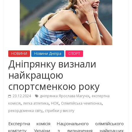
НОВИНИ
Новини Дніпра
СПОРТ
Дніпрянку визнали
найкращою
спортсменкою року
,
23.12.2024
дніпрянка Ярослава Магучіх
експертна
,
,
,
,
комісія
легка атлетика
НОК
Олімпійська чемпіонка
,
рекордсменка світу
стрибки у висоту
Експертна комісія Національного олімпійського
комітету України з визначення найкращих