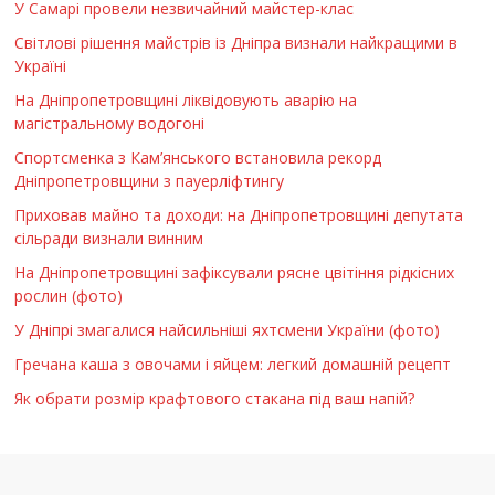
У Самарі провели незвичайний майстер-клас
Світлові рішення майстрів із Дніпра визнали найкращими в
Україні
На Дніпропетровщині ліквідовують аварію на
магістральному водогоні
Спортсменка з Кам’янського встановила рекорд
Дніпропетровщини з пауерліфтингу
Приховав майно та доходи: на Дніпропетровщині депутата
сільради визнали винним
На Дніпропетровщині зафіксували рясне цвітіння рідкісних
рослин (фото)
У Дніпрі змагалися найсильніші яхтсмени України (фото)
Гречана каша з овочами і яйцем: легкий домашній рецепт
Як обрати розмір крафтового стакана під ваш напій?