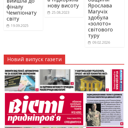
вийшла до
нову висоту
Ярослава
фіналу
Магучіх
Чемпіонату
25.08.2023
здобула
світу
«золото»
19.09.2025
світового
туру
09.02.2026
Новий випуск газети