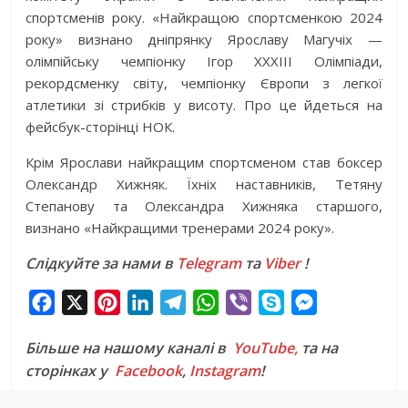
спортсменів року. «Найкращою спортсменкою 2024
року» визнано дніпрянку Ярославу Магучіх —
олімпійську чемпіонку Ігор ХХХІІІ Олімпіади,
рекордсменку світу, чемпіонку Європи з легкої
атлетики зі стрибків у висоту. Про це йдеться на
фейсбук-сторінці НОК.
Крім Ярослави найкращим спортсменом став боксер
Олександр Хижняк. Їхніх наставників, Тетяну
Степанову та Олександра Хижняка старшого,
визнано «Найкращими тренерами 2024 року».
Слідкуйте за нами в
Telegram
та
Viber
!
F
X
P
L
T
W
V
S
M
a
i
i
e
h
i
k
e
Більше на нашому каналі в
YouTube,
та на
c
n
n
l
a
b
y
s
сторінках у
Facebook
,
Instagram
!
e
t
k
e
t
e
p
s
b
e
e
g
s
r
e
e