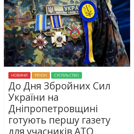
НОВИНИ
РЕГІОН
СУСПІЛЬСТВО
До Дня Збройних Сил
України на
Дніпропетровщині
готують першу газету
для учасників АТО