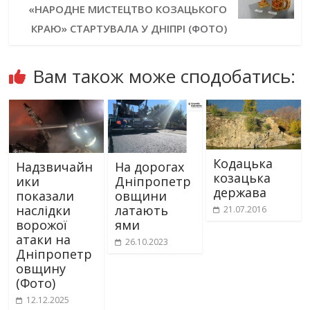
«НАРОДНЕ МИСТЕЦТВО КОЗАЦЬКОГО
КРАЮ» СТАРТУВАЛА У ДНІПРІ (ФОТО)
Вам також може сподобатись:
Кодацька
Надзвичайн
На дорогах
козацька
ики
Дніпропетр
держава
показали
овщини
наслідки
латають
21.07.2016
ворожої
ями
атаки на
26.10.2023
Дніпропетр
овщину
(Фото)
12.12.2025