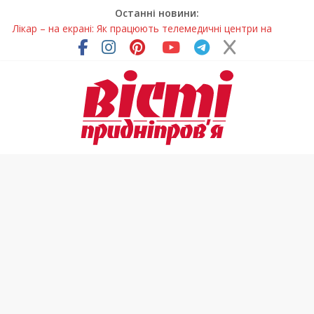
Останні новини:
Лікар – на екрані: Як працюють телемедичні центри на
Дніпропетровщині
У Дніпрі триває масштабна підготовка до опалювального
сезону
Пошуки тривають: на Дніпропетровщині досліджують місце
розташування легендарного монастиря (Фото)
Ветерани Дніпропетровщини отримують шанс на власне
житло
Говорити про воду без паніки: чому важлива правильна
комунікація