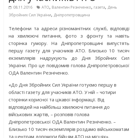
,
,
,
08.11.2016
АТО
Валентин Резніченко
газета
День
,
Збройних Сил України
Дніпропетровщина
Телефони та адреси різноманітних служб, відповіді
на хвилюючі питання, фото з фронту та навіть
сторінка гумору. На Дніпропетровщині випустять
першу газету для учасників АТО. Близько 10 тисяч
екземплярів надрукують до Дня Збройних Сил
України. Про це повідомив голова Дніпропетровської
ОДА Валентин Резніченко.
«До Дня Збройних Сил України готуємо першу в
області газету для учасників АТО. У ній – чотири
сторінки корисної та цікавої інформації. Від
відповідей на найбільш хвилюючі питання до
військових жартів, – розповів голова
Дніпропетровської ОДА Валентин Резніченко. –
Близько 10 тисяч екземплярів роздамо військкоматам
та центрам допомоги бійцям АТО на місцях».