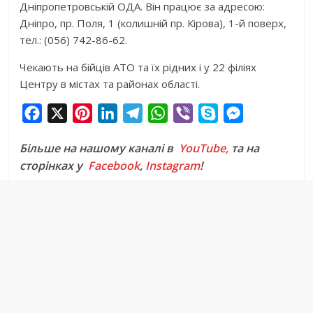
Дніпропетровській ОДА. Він працює за адресою:
Дніпро, пр. Поля, 1 (колишній пр. Кірова), 1-й поверх,
тел.: (056) 742-86-62.
Чекають на бійців АТО та їх рідних і у 22 філіях
Центру в містах та районах області.
F
X
P
L
T
W
V
S
M
a
i
i
e
h
i
k
e
Більше на нашому каналі в
YouTube,
та на
c
n
n
l
a
b
y
s
сторінках у
Facebook
,
Instagram
!
e
t
k
e
t
e
p
s
b
e
e
g
s
r
e
e
o
r
d
r
A
n
o
e
I
a
p
g
k
s
n
m
p
e
t
r