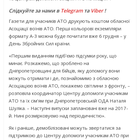
Слідкуйте за нами в
Telegram
та
Viber
!
Газети для учасників АТО друкують коштом обласної
Асоціації воїнів АТО. Перші кольорові екземпляри
формату А-3 можна буде почитати вже 6 грудня – у
День Збройних Сил країни.
«Першим виданням підіб’ємо підсумки року, що
минає. Розкажемо, що зроблено на
Дніпропетровщині для бійців, яку допомогу вони
можуть отримати і де, познайомимо з обласною
Асоціацією воїнів АТО, покажемо світлини з фронту, –
розповіла координатор Центру допомоги учасникам
АТО та їх сім’ям при Дніпропетровській ОДА Наталя
Шуліка. – Наступні випуски заплановані вже на 2017-
й. Нині розмірковуємо над періодичністю».
Як і раніше, демобілізовані можуть звертатися за
підтримкою до Центру допомоги учасникам АТО при