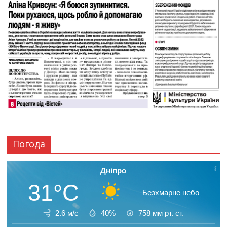
Погода
Дніпро
31°C
Безхмарне небо
2.6 м/с
40%
758
мм рт. ст.