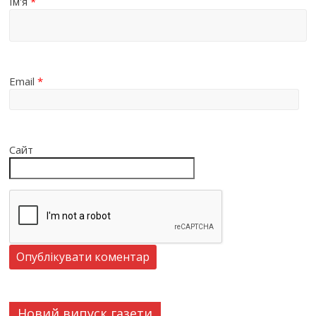
Ім'я
*
Email
*
Сайт
Новий випуск газети