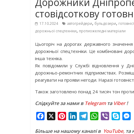
Дорожники Дніпропе
стовідсоткову готовн
,
,
17.10.2024
автогрейдери
бульдозери
готовніс
,
дорожньої спецтехніки
протиожеледні матеріали
Цьогоріч на дорогах державного значення
дорожньої спецтехніки. Це комбіновані дор
інша техніка.
Як повідомили у Службі відновлення у Дніп
дорожньо-ремонтних підприємствах. Розміщ
реагувати на прояви негоди. Наразі готовніст
Також заготовлено понад 24 тисяч тон протио
Слідкуйте за нами в
Telegram
та
Viber
!
F
X
P
L
T
W
V
S
a
i
i
e
h
i
k
e
Більше на нашому каналі в
YouTube,
та 
c
n
n
l
a
b
y
s