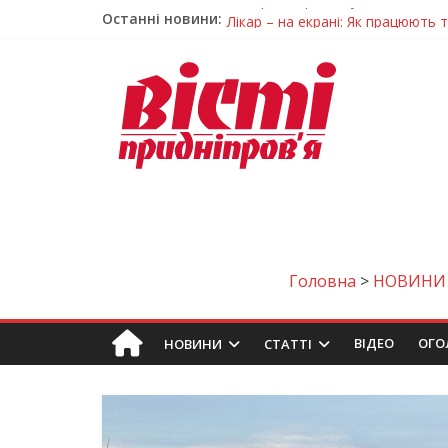
Останні новини:
Лікар – на екрані: Як працюють
У Дніпрі триває масштабна під
Пошуки тривають: на Дніпропет
Ветерани Дніпропетровщини от
Говорити про воду без паніки: 
Головна
>
НОВИНИ
ВIДЕО
ОГО
НОВИНИ
СТАТТІ