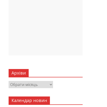
Архіви
Календар новин