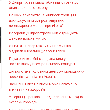
У Дніпрі триває масштабна підготовка до
опалювального сезону
Пошуки тривають: на Дніпропетровщині
досліджують місце розташування
легендарного монастиря (Фото)
Ветерани Дніпропетровщини отримують
шанс на власне житло
Жінки, які повертають життя: у Дніпрі
відкрили унікальну фотовиставку
Педагогиню з Дніпра відзначили у
престижному всеукраїнському конкурсі
Дніпро стане головним центром молодіжних
проєктів та ініціатив України
Засинання після півночі може негативно
впливати на здоров’я
У Тернівці працюють над посиленням водної
безпеки громади
На Дніпропетровщині різко зросла кількість