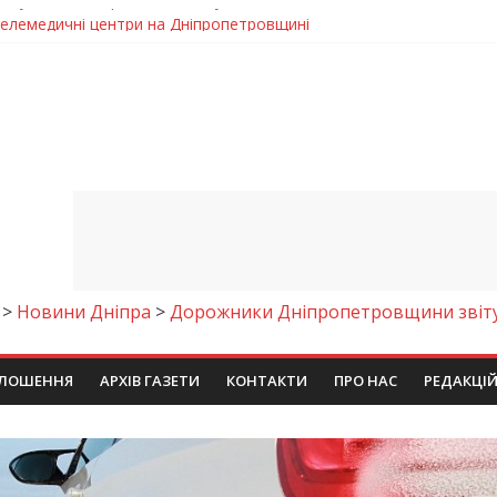
 телемедичні центри на Дніпропетровщині
готовка до опалювального сезону
ровщині досліджують місце розташування легендарного монасти
римують шанс на власне житло
чому важлива правильна комунікація
>
Новини Дніпра
>
Дорожники Дніпропетровщини звітую
ЛОШЕННЯ
АРХІВ ГАЗЕТИ
КОНТАКТИ
ПРО НАС
РЕДАКЦІ