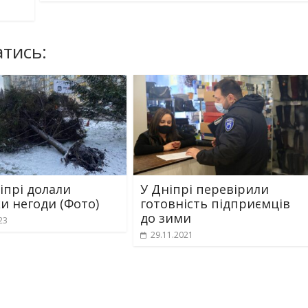
тись:
іпрі долали
У Дніпрі перевірили
ки негоди (Фото)
готовність підприємців
до зими
23
29.11.2021