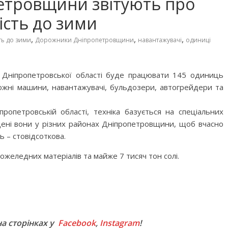
тровщини звітують про
ість до зими
,
,
,
ть до зими
Дорожники Дніпропетровщини
навантажувачі
одиниці
 Дніпропетровської області буде працювати 145 одиниць
ожні машини, навантажувачі, бульдозери, автогрейдери та
ропетровській області, техніка базується на спеціальних
ені вони у різних районах Дніпропетровщини, щоб вчасно
ь – стовідсоткова.
желедних матеріалів та майже 7 тисяч тон солі.
M
на сторінках у
Facebook
,
Instagram
!