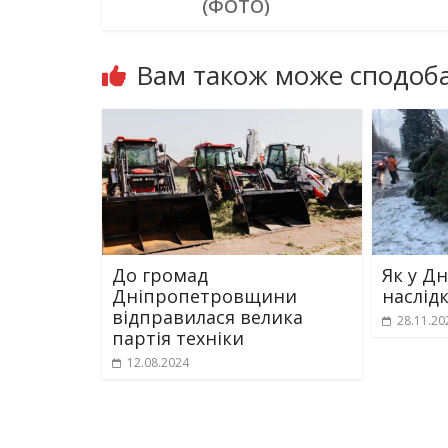
(ФОТО)
Вам також може сподоба
До громад
Як у Дн
Дніпропетровщини
наслід
відправилася велика
28.11.20
партія техніки
12.08.2024