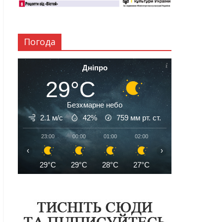
Погода
Дніпро
29°C
Безхмарне небо
2.1 м/с
42%
759
мм рт. ст.
23:00
00:00
01:00
02:00
03:00
04:00
‹
›
29°C
29°C
28°C
27°C
26°C
26°C