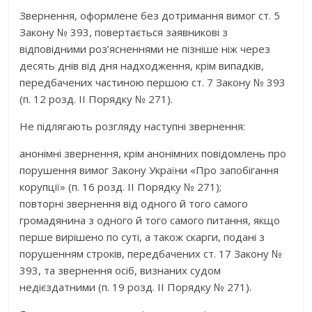
Звернення, оформлене без дотримання вимог ст. 5
Закону № 393, повертається заявникові з
відповідними роз’ясненнями не пізніше ніж через
десять днів від дня надходження, крім випадків,
передбачених частиною першою ст. 7 Закону № 393
(п. 12 розд. ІІ Порядку № 271).
Не підлягають розгляду наступні звернення:
анонімні звернення, крім анонімних повідомлень про
порушення вимог Закону України «Про запобігання
корупції» (п. 16 розд. ІІ Порядку № 271);
повторні звернення від одного й того самого
громадянина з одного й того самого питання, якщо
перше вирішено по суті, а також скарги, подані з
порушенням строків, передбачених ст. 17 Закону №
393, та звернення осіб, визнаних судом
недієздатними (п. 19 розд. ІІ Порядку № 271).