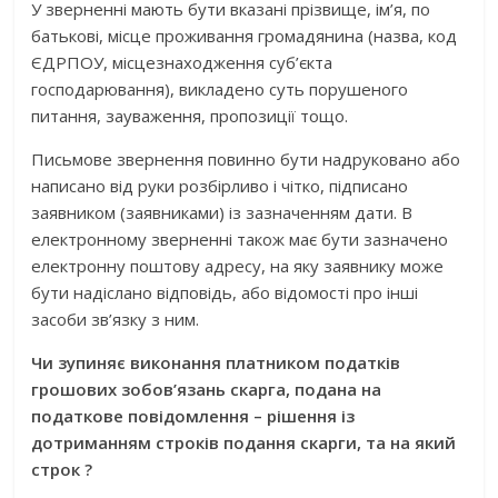
У зверненні мають бути вказані прізвище, ім’я, по
батькові, місце проживання громадянина (назва, код
ЄДРПОУ, місцезнаходження суб’єкта
господарювання), викладено суть порушеного
питання, зауваження, пропозиції тощо.
Письмове звернення повинно бути надруковано або
написано від руки розбірливо і чітко, підписано
заявником (заявниками) із зазначенням дати. В
електронному зверненні також має бути зазначено
електронну поштову адресу, на яку заявнику може
бути надіслано відповідь, або відомості про інші
засоби зв’язку з ним.
Чи зупиняє виконання платником податків
грошових зобов’язань скарга, подана на
податкове
повідомлення – рішення із
дотриманням строків подання скарги, та на який
строк ?