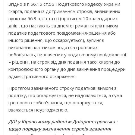
Згідно з п.56.15 ст.56 Податкового кодексу України
скарга, подана із дотриманням строків, визначених
пунктом 56.3 цієї статті (протягом 10 календарних
днів , що настають за днем отримання платником
податків податкового повідомлення-рішення або
іншого рішення, що оскаржується), зупиняє
виконання платником податків грошових
зобов’язань, визначених у податковому повідомленні
– рішенні, на строк від дня подання такої скарги до
контролюючого органу до дня закінчення процедури
адміністративного оскарження.
Протягом зазначеного строку податкові вимоги з
податку, що оскаржується, не надсилаються, а сума
грошового зобов’язання, що оскаржується,
вважається неузгодженою.
ДПІ у Кіровському районі м.Дніпропетровська
:
щодо порядку визначення строків здавання