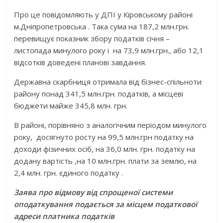
Про це повідомляють у ДПІ у Кіровському районі
м.Дніпропетровська . Така сума на 187,2 млн.грн.
перевищує показник збору податків січня –
листопада минулого року і на 73,9 млн.грн., або 12,1
відсотків доведені планові завдання.
Державна скарбниця отримала від бізнес-спільноти
району понад 341,5 млн.грн. податків, а місцеві
бюджети майже 345,8 млн. грн.
В районі, порівняно з аналогічним періодом минулого
року, досягнуто росту на 99,5 млн.грн податку на
доходи фізичних осіб, на 36,0 млн. грн. податку на
додану вартість ,на 10 млн.грн. плати за землю, на
2,4 млн. грн. єдиного податку .
Заява про відмову від спрощеної системи
оподаткування подається за місцем податкової
адреси платника податків