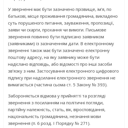
У зверненні має бути зазначено прізвище, ім’я, по
батькові, місце проживання громадянина, викладено
суть порушеного питання, зауваження, пропозиції,
заяви чи скарги, прохання чи вимоги. Письмове
звернення повинно бути підписано заявником
(заявниками) із зазначенням дати. В електронному
зверненні також має бути зазначено електронну
поштову адресу, на яку заявнику може бути
надіслано відповідь, або відомості про інші засоби
зв’язку з ним. Застосування електронного цифрового
підпису при надсиланні електронного звернення не
вимагається (частина сьома ст. 5 Закону № 393).
Забороняється відмова у прийнятті та розгляді
звернення з посиланням на політичні погляди,
партійну належність, стать, вік, віросповідання,
національність громадянина, незнання мови
звернення (п. 6 розд. І Порядку № 271).