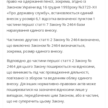
право на одержання пенсії, зокрема, згідно із
Законом України від 16 грудня 1993року №3723-ХІI
«Про державну службу», встановлюється єдиний
внесок у розмірі 6,1 відсотка визначеної пунктом 1
частини першої статті 7 Закону № 2464 бази
нарахування єдиного внеску.
Частиною другою статті 2 Закону № 2464 визначено,
що виключно Законом № 2464 визначається,
зокрема, розмір єдиного внеску.
Відповідно до частини першої статті 2 Закону №
2464 дія цього Закону поширюється на відносини,
що виникають під час провадження діяльності,
пов’язаної із збором та веденням обліку єдиного
внеску. Дія інших нормативно-правових актів може
поширюватися на зазначені відносини лише у
випадках, передбачених цим Законом, або в частині,
що не суперечить цьому Закону.