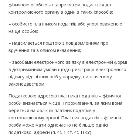
фізичною особою – підприємцем подається до
контролюючого органу в один з таких способів:
– особисто платником податків або уповноваженою
на це особою;
– надсилається поштою з повідомленням про
вручення та з описом вкладення;
– засобами електронного зв’язку в електронній формі
з дотриманням умови щодо реєстрації електронного
підпису підзвітних осіб у порядку, визначеному
законодавством.
Податковою адресою платника податків – фізичної
особи визнається місце її проживання, за яким вона
береться на облік як платник податків у
контролюючому органі. Платник податків – фізична
особа може мати одночасно не більше однієї
податкової адреси (п. 45.1 ст. 45 ПКУ).