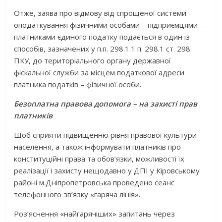
Отже, заява про відмову від спрощеної системи
оподаткування фізичними особами – підприємцями –
платниками єдиного податку подається в один із
способів, зазначених у п.п. 298.1.1 п. 298.1 ст. 298
ПКУ, до територіального органу державної
фіскальної служби за місцем податкової адреси
платника податків – фізичної особи.
Безоплатна правова допомога – на захисті прав
платників
Щоб сприяти підвищенню рівня правової культури
населення, а також інформувати платників про
конституційні права та обов’язки, можливості їх
реалізації і захисту нещодавно у ДПІ у Кіровському
районі м.Дніпропетровська проведено сеанс
телефонного зв’язку «гаряча лінія».
Роз’яснення «найгарячіших» запитань через