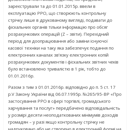
зареєстрували та до 01.01.2015р. ввели в
експлуатацію РРО, що створюють контрольну
стрічку лише в друкованому вигляді, подавати до
фіскальних органів тільки інформацію про обсяг
розрахункових операцій (Z – звіти). Перехідний
період для доопрацювання або заміни існуючої
касової техніки на таку яка забезпечує подання по
електронних каналах зв’язку електронних копій
розрахункових документів і фіскальних звітних чеків
було встановлено тривалістю в 1 рік, тобто до
01.01.2016р.
Разом з тим з 01.01.2016р. відповідно до п. 5 ст. 17
р.V Закону України від 06.07.1995р. №265/95-ВР «Про
застосування РРО в сфері торгівлі, громадського
харчування та послуг» передбачено відповідальність
у розмірі десяти неоподаткованих мінімумів доходів
громадян – у разі якщо контрольну стрічку не
надруковано або не створено в електронній формі на