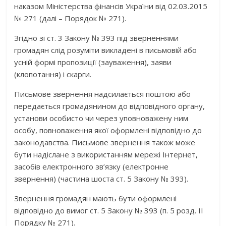
наказом Міністерства фінансів України від 02.03.2015
№ 271 (далі – Порядок № 271).
Згідно зі ст. 3 Закону № 393 під зверненнями
громадян слід розуміти викладені в письмовій або
усній формі пропозиції (зауваження), заяви
(клопотання) і скарги.
Письмове звернення надсилається поштою або
передається громадянином до відповідного органу,
установи особисто чи через уповноважену ним
особу, повноваження якої оформлені відповідно до
законодавства. Письмове звернення також може
бути надіслане з використанням мережі Інтернет,
засобів електронного зв’язку (електронне
звернення) (частина шоста ст. 5 Закону № 393).
Звернення громадян мають бути оформлені
відповідно до вимог ст. 5 Закону № 393 (п. 5 розд. ІІ
Порядку № 271).