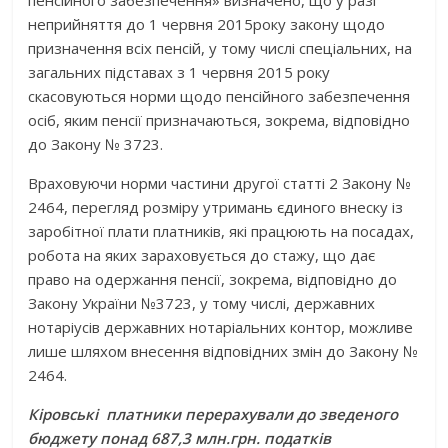
пенсійного забезпечення» визначено, що у разі
неприйняття до 1 червня 2015року закону щодо
призначення всіх пенсій, у тому числі спеціальних, на
загальних підставах з 1 червня 2015 року
скасовуються норми щодо пенсійного забезпечення
осіб, яким пенсії призначаються, зокрема, відповідно
до Закону № 3723.
Враховуючи норми частини другої статті 2 Закону №
2464, перегляд розміру утримань єдиного внеску із
заробітної плати платників, які працюють на посадах,
робота на яких зараховується до стажу, що дає
право на одержання пенсії, зокрема, відповідно до
Закону України №3723, у тому числі, державних
нотаріусів державних нотаріальних контор, можливе
лише шляхом внесення відповідних змін до Закону №
2464.
Кіровські
платники перерахували до зведеного
бюджету понад 687,3 млн.грн. податків