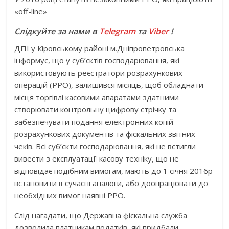
«off-line»
Слідкуйте за нами в
Telegram
та
Viber
!
ДПІ у Кіровському районі м.Дніпропетровська
інформує, що у суб’єктів господарювання, які
використовують реєстратори розрахункових
операцій (РРО), залишився місяць, щоб обладнати
місця торгівлі касовими апаратами здатними
створювати контрольну цифрову стрічку та
забезпечувати подання електронних копій
розрахункових документів та фіскальних звітних
чеків. Всі суб’єкти господарювання, які не встигли
вивести з експлуатації касову техніку, що не
відповідає подібним вимогам, мають до 1 січня 2016р
встановити її сучасні аналоги, або доопрацювати до
необхідних вимог наявні РРО.
Слід нагадати, що Державна фіскальна служба
дозволила платникам податків, які придбали,