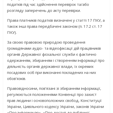
податків під час здійснення перевірок та/або
розгляду заперечень до акту перевірки.
Права платників податків визначені у статті 17 ПКУ, а
також інші права передбачені законом (п. 17.2 ст. 17
ПКУ).
За своєю правовою природою проведення
громадянами аудіо- та відеофіксації дій працівників
органів Державної фіскальної служби є фактично
одержанням, збиранням і створенням інформації про
діяльність органів державної влади, їх окремих
посадових осіб при виконанні покладених на них
обов’язків.
Правовідносини, пов’язані зі збиранням інформації,
регулюються положеннями Конвенції про захист
прав людини і основоположних свобод, Конституції
України, Цивільного кодексу України, законів України
«Про інформацію», «Про доступ до публічної