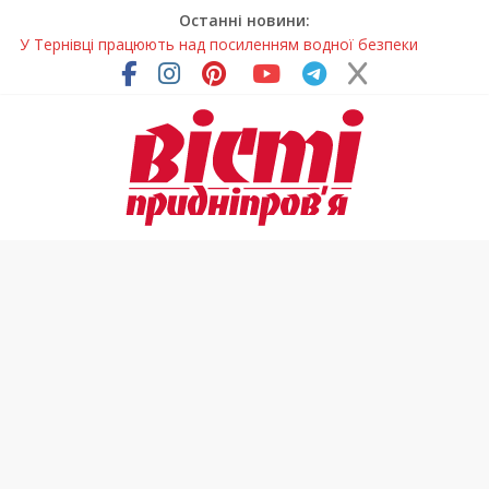
Останні новини:
У Тернівці працюють над посиленням водної безпеки
громади
На Дніпропетровщині різко зросла кількість пожеж в
екосистемах
У Самарі провели незвичайний майстер-клас
Світлові рішення майстрів із Дніпра визнали найкращими в
Україні
Засинання після півночі може негативно впливати на
здоров’я