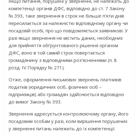
Якщо питання, порушені у зверненні, не належать до
компетенції органів ДФС, відповідно до ст. 7 Закону
№ 393, таке звернення в строк не більше п’яти днів
пересилається за належністю відповідному органу чи
посадовій особі, про що повідомляється заявникові. У
разі якщо звернення не містить даних, необхідних
для прийняття обґрунтованого рішення органом
ДФС, воно в той самий строк повертається
громадянину з відповідними роз’ясненнями (п. 8
розд. ІV Порядку № 271).
Отже, оформлення письмових звернень платників
податків (юридичних осіб, фізичних осіб –
підприємців) або громадян здійснюється відповідно
до вимог Закону № 393.
Звернення адресується контролюючому органу, його
посадовим особам у разі, коли вирішення порушених
у зверненні питань належить до їх компетенції.