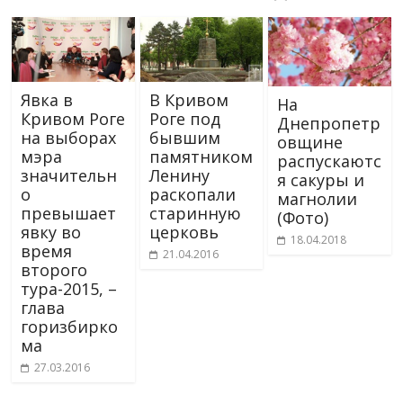
Явка в
В Кривом
На
Кривом Роге
Роге под
Днепропетр
на выборах
бывшим
овщине
мэра
памятником
распускаютс
значительн
Ленину
я сакуры и
о
раскопали
магнолии
превышает
старинную
(Фото)
явку во
церковь
18.04.2018
время
21.04.2016
второго
тура-2015, –
глава
горизбирко
ма
27.03.2016