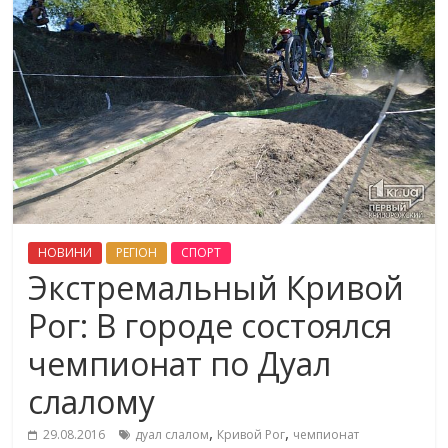
НОВИНИ
РЕГІОН
СПОРТ
Экстремальный Кривой
Рог: В городе состоялся
чемпионат по Дуал
слалому
,
,
29.08.2016
дуал слалом
Кривой Рог
чемпионат