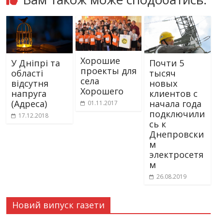
Хорошие
У Дніпрі та
Почти 5
проекты для
області
тысяч
села
відсутня
новых
Хорошего
напруга
клиентов с
(Адреса)
начала года
01.11.2017
подключили
17.12.2018
сь к
Днепровски
м
электросетя
м
26.08.2019
Новий випуск газети