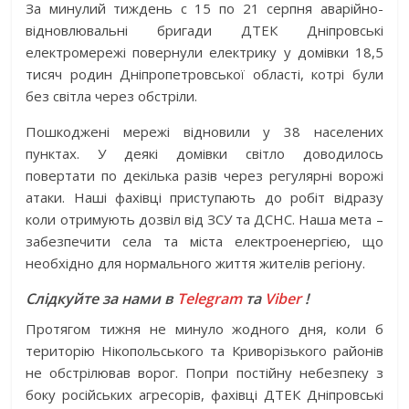
За минулий тиждень с 15 по 21 серпня аварійно-
відновлювальні бригади ДТЕК Дніпровські
електромережі повернули електрику у домівки 18,5
тисяч родин Дніпропетровської області, котрі були
без світла через обстріли.
Пошкоджені мережі відновили у 38 населених
пунктах. У деякі домівки світло доводилось
повертати по декілька разів через регулярні ворожі
атаки. Наші фахівці приступають до робіт відразу
коли отримують дозвіл від ЗСУ та ДСНС. Наша мета –
забезпечити села та міста електроенергією, що
необхідно для нормального життя жителів регіону.
Слідкуйте за нами в
Telegram
та
Viber
!
Протягом тижня не минуло жодного дня, коли б
територію Нікопольського та Криворізького районів
не обстрілював ворог. Попри постійну небезпеку з
боку російських агресорів, фахівці ДТЕК Дніпровські