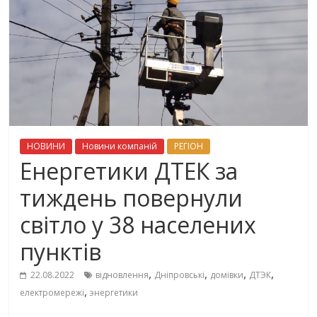
НОВИНИ
Новини компаній
РЕГІОН
Енергетики ДТЕК за
тиждень повернули
світло у 38 населених
пунктів
,
,
,
,
22.08.2022
відновлення
Дніпровські
домівки
ДТЭК
,
електромережі
энергетики