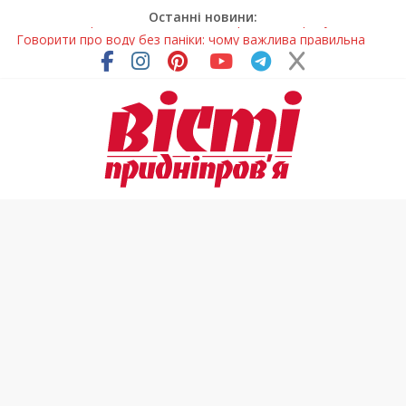
Останні новини:
Говорити про воду без паніки: чому важлива правильна
комунікація
Лікар – на екрані: Як працюють телемедичні центри на
Дніпропетровщині
У Дніпрі триває масштабна підготовка до опалювального
сезону
Пошуки тривають: на Дніпропетровщині досліджують місце
розташування легендарного монастиря (Фото)
Погода та прикмети на неділю, 9 серпня 2026 року