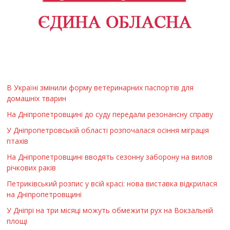
В Україні змінили форму ветеринарних паспортів для
домашніх тварин
На Дніпропетровщині до суду передали резонансну справу
У Дніпропетровській області розпочалася осіння міграція
птахів
На Дніпропетровщині вводять сезонну заборону на вилов
річкових раків
Петриківський розпис у всій красі: нова виставка відкрилася
на Дніпропетровщині
У Дніпрі на три місяці можуть обмежити рух на Вокзальній
площі