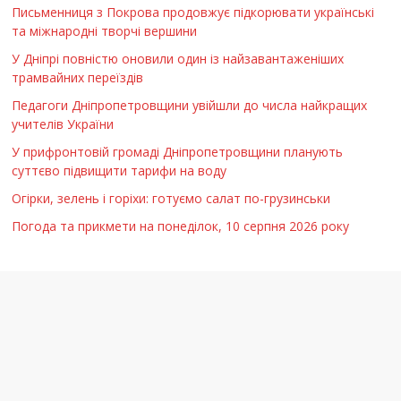
Письменниця з Покрова продовжує підкорювати українські
та міжнародні творчі вершини
У Дніпрі повністю оновили один із найзавантаженіших
трамвайних переїздів
Педагоги Дніпропетровщини увійшли до числа найкращих
учителів України
У прифронтовій громаді Дніпропетровщини планують
суттєво підвищити тарифи на воду
Огірки, зелень і горіхи: готуємо салат по-грузинськи
Погода та прикмети на понеділок, 10 серпня 2026 року