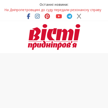
Останні новини:
На Дніпропетровщині до суду передали резонансну справу
У Дніпропетровській області розпочалася осіння міграція
птахів
На Дніпропетровщині вводять сезонну заборону на вилов
річкових раків
Петриківський розпис у всій красі: нова виставка відкрилася
на Дніпропетровщині
В Україні змінили форму ветеринарних паспортів для
домашніх тварин