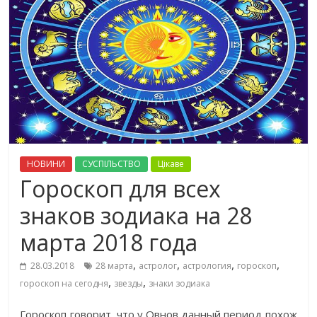
НОВИНИ
СУСПІЛЬСТВО
Цікаве
Гороскоп для всех
знаков зодиака на 28
марта 2018 года
,
,
,
,
28.03.2018
28 марта
астролог
астрология
гороскоп
,
,
гороскоп на сегодня
звезды
знаки зодиака
Гороскоп говорит, что у Овнов данный период похож