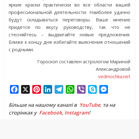
яркие краски практически во все области вашей
профессиональной деятельности. Наиболее удачно
будут складываться переговоры. Ваше мнение
придется по вкусу руководству, так что не
стесняйтесь – выдвигайте новые предложения.
Ближе к концу дня избегайте выяснения отношений
с родными.
Гороскоп составлен астрологом Мариной
Александровой
vedmochka.net
F
X
P
L
T
W
V
S
M
a
i
i
e
h
i
k
e
Більше на нашому каналі в
YouTube,
та на
c
n
n
l
a
b
y
s
сторінках у
Facebook
,
Instagram
!
e
t
k
e
t
e
p
s
b
e
e
g
s
r
e
e
o
r
d
r
A
n