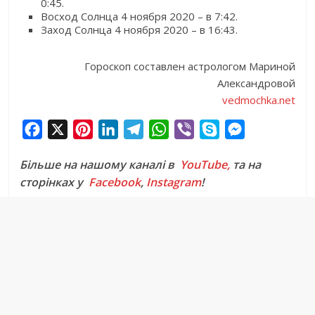
0:45.
Восход Солнца 4 ноября 2020 – в 7:42.
Заход Солнца 4 ноября 2020 – в 16:43.
Гороскоп составлен астрологом Мариной
Александровой
vedmochka.net
F
X
P
L
T
W
V
S
M
a
i
i
e
h
i
k
e
Більше на нашому каналі в
YouTube,
та на
c
n
n
l
a
b
y
s
сторінках у
Facebook
,
Instagram
!
e
t
k
e
t
e
p
s
b
e
e
g
s
r
e
e
o
r
d
r
A
n
o
e
I
a
p
g
k
s
n
m
p
e
t
r