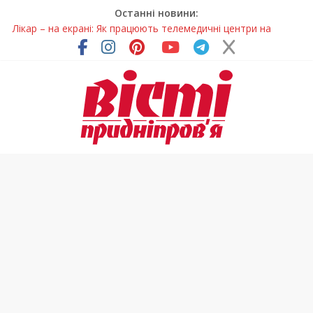
Останні новини:
Лікар – на екрані: Як працюють телемедичні центри на
Дніпропетровщині
У Дніпрі триває масштабна підготовка до опалювального
сезону
Пошуки тривають: на Дніпропетровщині досліджують місце
розташування легендарного монастиря (Фото)
Ветерани Дніпропетровщини отримують шанс на власне
житло
Говорити про воду без паніки: чому важлива правильна
комунікація