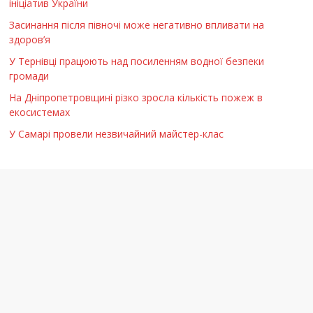
ініціатив України
Засинання після півночі може негативно впливати на
здоров’я
У Тернівці працюють над посиленням водної безпеки
громади
На Дніпропетровщині різко зросла кількість пожеж в
екосистемах
У Самарі провели незвичайний майстер-клас