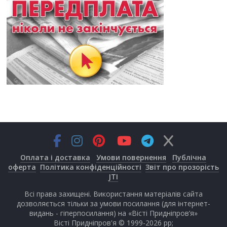
Оплата і доставка
Умови повернення
Публічна
оферта
Політика конфіденційності
Звіт про прозорість
JTI
Всі права захищені. Використання матеріалів сайта
дозволяється тільки за умови посилання (для інтернет-
видань - гіперпосилання) на «Вісті Придніпров’я»
Вісті Придніпров'я © 1999-2026 рр;