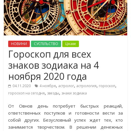
НОВИНИ
СУСПІЛЬСТВО
Цікаве
Гороскоп для всех
знаков зодиака на 4
ноября 2020 года
,
,
,
,
04.11.2020
4 ноября
астролог
астрология
гороскоп
,
,
гороскоп на сегодня
звезды
знаки зодиака
От Овнов день потребует быстрых реакций,
ответственных поступков и готовности вести за
собой других. Безусловный успех ждет тех, кто
занимается творчеством. В решении денежных