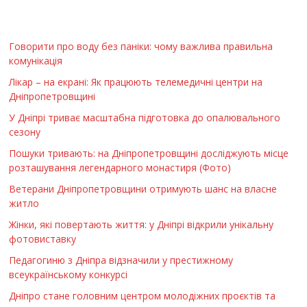
Говорити про воду без паніки: чому важлива правильна
комунікація
Лікар – на екрані: Як працюють телемедичні центри на
Дніпропетровщині
У Дніпрі триває масштабна підготовка до опалювального
сезону
Пошуки тривають: на Дніпропетровщині досліджують місце
розташування легендарного монастиря (Фото)
Ветерани Дніпропетровщини отримують шанс на власне
житло
Жінки, які повертають життя: у Дніпрі відкрили унікальну
фотовиставку
Педагогиню з Дніпра відзначили у престижному
всеукраїнському конкурсі
Дніпро стане головним центром молодіжних проєктів та