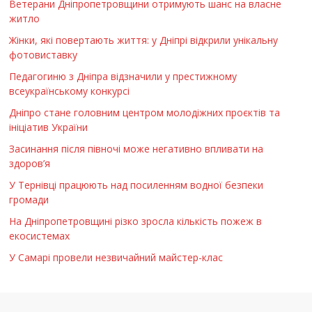
Ветерани Дніпропетровщини отримують шанс на власне
житло
Жінки, які повертають життя: у Дніпрі відкрили унікальну
фотовиставку
Педагогиню з Дніпра відзначили у престижному
всеукраїнському конкурсі
Дніпро стане головним центром молодіжних проєктів та
ініціатив України
Засинання після півночі може негативно впливати на
здоров’я
У Тернівці працюють над посиленням водної безпеки
громади
На Дніпропетровщині різко зросла кількість пожеж в
екосистемах
У Самарі провели незвичайний майстер-клас