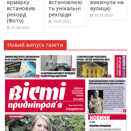
ярмарку
встановлюю
викинули на
встановив
ть унікальні
вулицю
рекорд
рекорди
30.07.2020
(Фото)
19.01.2021
27.09.2023
Новий випуск газети