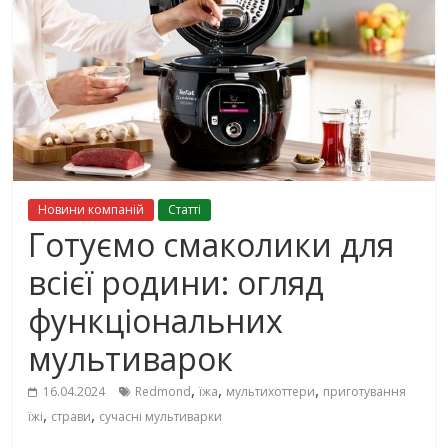
Новини компаній
Cтаттi
Готуємо смаколики для
всієї родини: огляд
функціональних
мультиварок
,
,
,
16.04.2024
Redmond
їжа
мультихоттери
приготування
,
,
їжі
страви
сучасні мультиварки