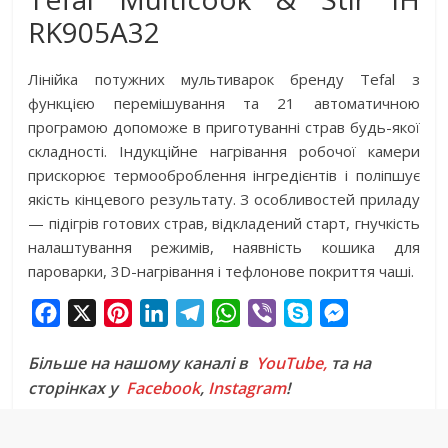
RK905A32
Лінійка потужних мультиварок бренду Tefal з
функцією перемішування та 21 автоматичною
програмою допоможе в приготуванні страв будь-якої
складності. Індукційне нагрівання робочої камери
прискорює термооброблення інгредієнтів і поліпшує
якість кінцевого результату. З особливостей приладу
— підігрів готових страв, відкладений старт, гнучкість
налаштування режимів, наявність кошика для
пароварки, 3D-нагрівання і тефлонове покриття чаші.
F
X
P
L
T
W
V
S
M
a
i
i
e
h
i
k
e
Більше на нашому каналі в
YouTube,
та на
c
n
n
l
a
b
y
s
сторінках у
Facebook
,
Instagram
!
e
t
k
e
t
e
p
s
b
e
e
g
s
r
e
e