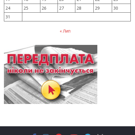
24
25
26
27
28
29
30
31
« Лип