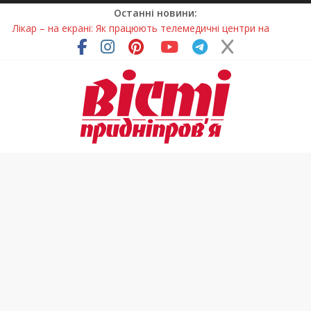
Останні новини:
Лікар – на екрані: Як працюють телемедичні центри на
Дніпропетровщині
У Дніпрі триває масштабна підготовка до опалювального
сезону
Пошуки тривають: на Дніпропетровщині досліджують місце
розташування легендарного монастиря (Фото)
Ветерани Дніпропетровщини отримують шанс на власне
житло
Говорити про воду без паніки: чому важлива правильна
комунікація