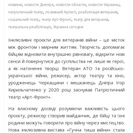
,
,
,
,
новини
новости Днепра
новости области
новости Украины
,
,
,
патріотичний театр
позивний Артист
реабілітація ветеранів
,
,
,
соціальний театр
театр Арт-Фронт
театр для ветеранів
,
театральна реабілітація
Украина сегодня
Інклюзивні проєкти для ветеранів війни – це місток
між фронтом і мирним життям. Творчість допомагає
бійцям відновити внутрішню рівновагу, відкрити нові
сенси й повернутися до суспільства не лише як герої,
а як натхненні творці. Ветеран АТО та російсько-
української війни, режисер, актор театру та кіно,
уродженець Черкащини і мешканець Дніпра Ігор
Кирильчатенко у 2020 році заснував Патріотичний
театр «Арт-Фронт».
На власному досвіді розуміючи важливість цього
проєкту, режисер створив майданчик, де бійці та їхні
родини можуть говорити про війну через мистецтво.
Нова інклюзивна вистава «Гучна тиша війни» стала