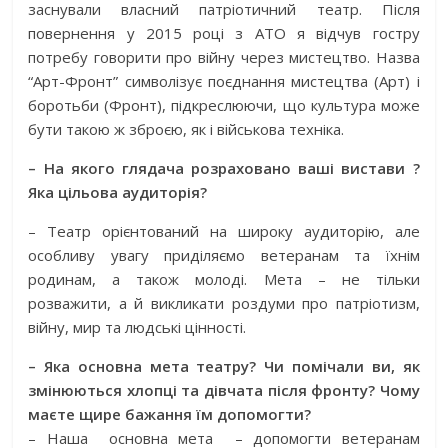
заснували власний патріотичний театр. Після
повернення у 2015 році з АТО я відчув гостру
потребу говорити про війну через мистецтво. Назва
“Арт-Фронт” символізує поєднання мистецтва (Арт) і
боротьби (Фронт), підкреслюючи, що культура може
бути такою ж зброєю, як і військова техніка.
– На якого глядача розраховано ваші вистави ?
Яка цільова аудиторія?
– Театр орієнтований на широку аудиторію, але
особливу увагу приділяємо ветеранам та їхнім
родинам, а також молоді. Мета – не тільки
розважити, а й викликати роздуми про патріотизм,
війну, мир та людські цінності.
– Яка основна мета театру? Чи помічали ви, як
змінюються хлопці та дівчата після фронту? Чому
маєте щире бажання їм допомогти?
– Наша
основна мета
– допомогти ветеранам