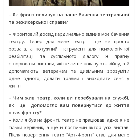
– Як фронт вплинув на ваше бачення театральної
та режисерської справи?
– Фронтовий досвід кардинально змінив моє бачення
театру. Тепер для мене театр – це не просто
розвага, а потужний інструмент для психологічної
реабілітації та суспільного діалогу. Я прагну
створювати вистави, які не лише показують війну, а й
допомагають ветеранам та цивільним зрозуміти
одне одного, долати травми і знаходити сенс у
житті.
– Чим жив театр, коли ви перебували на службі,
як
це
допомогло вам повернутися до життя
після фронту?
– Коли я був на фронті, театр не працював, адже я не
тільки керівник, а ще й постійний актор усіх вистав.
Після повернення театр “Арт-Фронт” став для мене