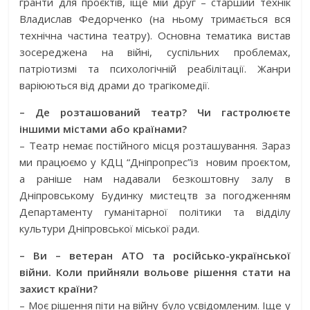
гранти для проєктів, іще мій друг – старший технік
Владислав Федорченко (на ньому тримається вся
технічна частина театру). Основна тематика вистав
зосереджена на війні, суспільних проблемах,
патріотизмі та психологічній реабілітації. Жанри
варіюються від драми до трагікомедії.
– Де розташований театр? Чи гастролюєте
іншими містами або країнами?
– Театр немає постійного місця розташування. Зараз
ми працюємо у КДЦ “Дніпропрес”із
новим проєктом,
а раніше нам надавали безкоштовну залу в
Дніпровському Будинку мистецтв за погодженням
Департаменту гуманітарної політики та відділу
культури Дніпровської міської ради.
– Ви – ветеран АТО та російсько-української
війни. Коли прийняли вольове рішення стати на
захист країни?
– Моє рішення піти на війну було усвідомленим. Іще у