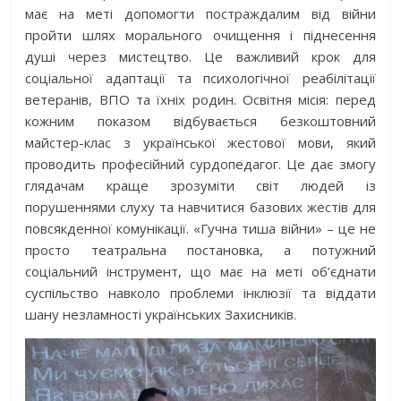
має на меті допомогти постраждалим від війни
пройти шлях морального очищення і піднесення
душі через мистецтво. Це важливий крок для
соціальної адаптації та психологічної реабілітації
ветеранів, ВПО та їхніх родин. Освітня місія: перед
кожним показом відбувається безкоштовний
майстер-клас з української жестової мови, який
проводить професійний сурдопедагог. Це дає змогу
глядачам краще зрозуміти світ людей із
порушеннями слуху та навчитися базових жестів для
повсякденної комунікації. «Гучна тиша війни» – це не
просто театральна постановка, а потужний
соціальний інструмент, що має на меті об’єднати
суспільство навколо проблеми інклюзії та віддати
шану незламності українських Захисників.