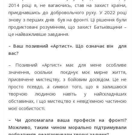
2014 році я, не вагаючись, став на захист країни,
приєднавшись до добровольчого руху. У 2022 році
знову з перших днів
був на фронті. Ці рішення були
продиктовані розумінням, що захист Батьківщини –
це найважливіше завдання.
– Ваш позивний «Артист». Що означає він
для
вас?
– Позивний «Артист» має для мене особливе
значення, оскільки
поєднує моє мирне життя,
присвячене мистецтву, з бойовим досвідом. Це не
просто псевдо, а символ того, що я залишаюся
творчою людиною навіть у найскладніших
обставинах, і що мистецтво є невід’ємною частиною
моєї особистості.
– Чи допомагала ваша професія на фронті?
Можливо, таким чином морально підтримували
побратимів, реалізовували творчі задуми?