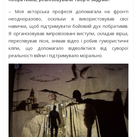
– Моя акторська професія допомагала на фронті
неодноразово, оскільки я використовував свої
навички, щоб підтримувати бойовий дух побратимів.
Я організовував імпровізовані виступи, складав вірші,
переспівував пісні, знімав відео і робив гумористичні
кліпи, що допомагало відволіктися від суворої
реальності війни і підтримувало морально.