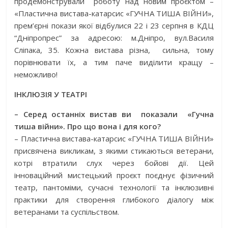
продемонстрували
роботу над новим проєктом –
«Пластична вистава-катарсис «ГУЧНА ТИША ВІЙНИ»,
прем’єрні покази якої відбулися 22 і 23 серпня в КДЦ
“Дніпропрес” за адресою: м.Дніпро, вул.Василя
Сліпака, 35. Кожна вистава різна,
сильна, тому
порівнювати їх, а тим паче виділити кращу –
неможливо!
ІНКЛЮЗІЯ У ТЕАТРІ
– Серед останніх вистав ви
показали
«Гучна
тиша війни». Про що вона і для кого?
– Пластична вистава-катарсис «ГУЧНА ТИША ВІЙНИ»
присвячена викликам, з якими стикаються ветерани,
котрі втратили слух через бойові дії. Цей
інноваційний мистецький проєкт поєднує фізичний
театр, пантоміми, сучасні технології та інклюзивні
практики для створення глибокого діалогу між
ветеранами та суспільством.