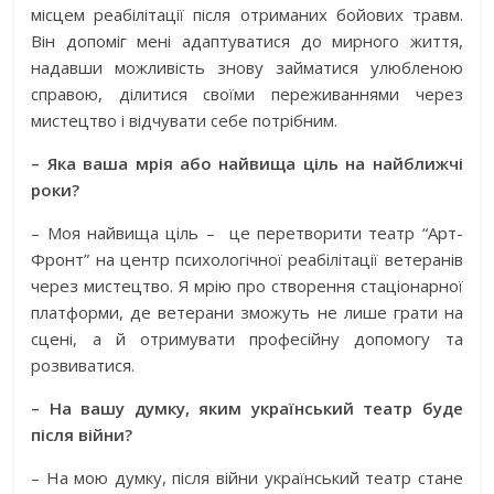
місцем реабілітації після отриманих бойових травм.
Він допоміг мені адаптуватися до мирного життя,
надавши можливість знову займатися улюбленою
справою, ділитися своїми переживаннями через
мистецтво і відчувати себе потрібним.
– Яка ваша мрія або найвища ціль на найближчі
роки?
– Моя найвища ціль –
це перетворити театр “Арт-
Фронт” на центр психологічної реабілітації ветеранів
через мистецтво. Я мрію про створення стаціонарної
платформи, де ветерани зможуть не лише грати на
сцені, а й отримувати професійну допомогу та
розвиватися.
– На вашу думку, яким український театр буде
після війни?
– На мою думку, після війни український театр стане