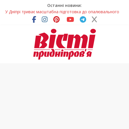
Останні новини:
У Дніпрі триває масштабна підготовка до опалювального
сезону
Пошуки тривають: на Дніпропетровщині досліджують місце
розташування легендарного монастиря (Фото)
Погода та прикмети на неділю, 9 серпня 2026 року
Говорити про воду без паніки: чому важлива правильна
комунікація
Лікар – на екрані: Як працюють телемедичні центри на
Дніпропетровщині