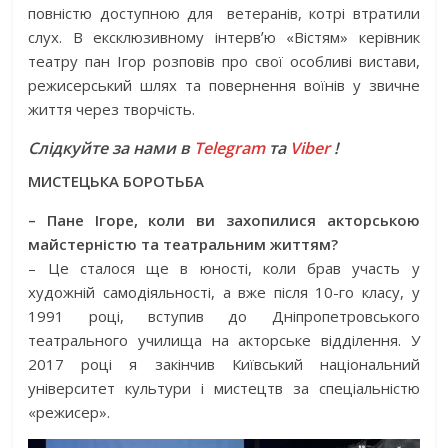
повністю доступною для
ветеранів, котрі втратили
слух. В ексклюзивному інтервʼю «Вістям» керівник
театру пан Ігор розповів про свої особливі вистави,
режисерський шлях та повернення воїнів у звичне
життя через творчість.
Слідкуйте за нами в
Telegram
та
Viber
!
МИСТЕЦЬКА БОРОТЬБА
– Пане Ігоре, коли ви захопилися акторською
майстерністю та театральним життям?
– Це сталося ще в юності, коли брав участь у
художній самодіяльності, а вже після 10-го класу, у
1991 році, вступив до Дніпропетровського
театрального училища на акторське відділення. У
2017 році я закінчив Київський національний
університет культури і мистецтв за спеціальністю
«режисер».