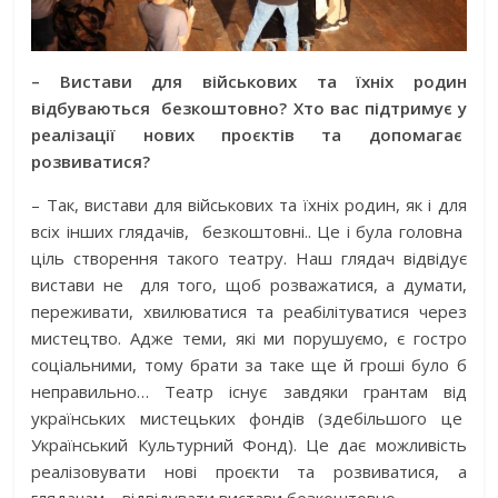
– Вистави для військових та їхніх родин
відбуваються
безкоштовно? Хто вас підтримує у
реалізації нових проєктів та допомагає
розвиватися?
– Так, вистави для військових та їхніх родин, як і для
всіх інших глядачів,
безкоштовні.. Це і була головна
ціль створення такого театру. Наш глядач відвідує
вистави не
для того, щоб розважатися, а думати,
переживати, хвилюватися та реабілітуватися через
мистецтво. Адже теми, які ми порушуємо, є гостро
соціальними, тому брати за таке ще й гроші було б
неправильно… Театр існує завдяки грантам від
українських мистецьких фондів (здебільшого це
Український Культурний Фонд). Це дає можливість
реалізовувати нові проєкти та розвиватися, а
глядачам – відвідувати вистави безкоштовно.