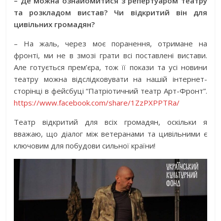
– Де можна ознайомитися з репертуаром театру
та розкладом вистав? Чи відкритий він для
цивільних громадян?
– На жаль, через моє поранення, отримане на
фронті, ми не в змозі грати всі поставлені вистави.
Але готується прем’єра, тож її покази та усі новини
театру можна відслідковувати на нашій інтернет-
сторінці в фейсбуці “Патріотичний театр Арт-Фронт”.
https://www.facebook.com/share/1ZzPXPPTRa/
Театр відкритий для всіх громадян, оскільки я
вважаю, що діалог між ветеранами та цивільними є
ключовим для побудови сильної країни!