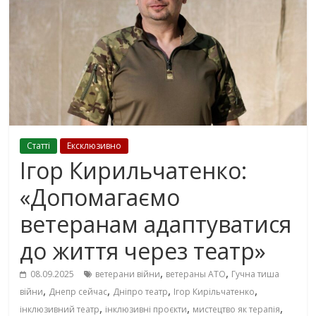
Cтаттi
Ексклюзивно
Ігор Кирильчатенко:
«Допомагаємо
ветеранам адаптуватися
до життя через театр»
,
,
08.09.2025
ветерани війни
ветераны АТО
Гучна тиша
,
,
,
,
війни
Днепр сейчас
Дніпро театр
Ігор Кирільчатенко
,
,
,
інклюзивний театр
інклюзивні проєкти
мистецтво як терапія