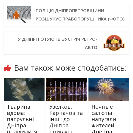
ПОЛІЦІЯ ДНІПРОПЕТРОВЩИНИ
РОЗШУКУЄ ПРАВОПОРУШНИКА (ФОТО)
У ДНІПРІ ГОТУЮТЬ ЗУСТРІЧ РЕТРО-
АВТО
Вам також може сподобатись:
Тварина
Узелков,
Ночные
вдома:
Карпачов та
салюты
патрульні
інші: до
напугали
Дніпра
Дніпра
жителей
поділилися
приїдуть
Днепра