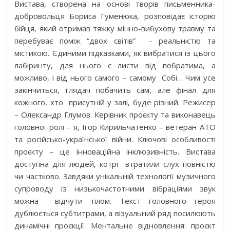
Вистава, створена на основі творів письменника-
добровольця Бориса Гуменюка, розповідає історію
бійця, який отримав тяжку мінно-вибухову травму та
перебуває поміж “двох світів”
– реальністю та
містикою. Єдиними підказками, як вибратися із цього
лабіринту, для нього є листи від побратима, а
можливо, і від нього самого – самому
Собі… Чим усе
закінчиться, глядач побачить сам, але фінал для
кожного, хто
присутній у залі, буде різний. Режисер
– Олександр Глумов. Керівник проєкту та виконавець
головної ролі – я, Ігор Кирильчатенко – ветеран АТО
та російсько-української війни. Ключові особливості
проєкту – це інноваційна інклюзивність. Вистава
доступна для людей, котрі
втратили слух повністю
чи частково. Завдяки унікальній технології музичного
супроводу із низькочастотними вібраціями звук
можна
відчути тілом. Текст головного героя
дублюється субтитрами, а візуальний ряд посилюють
динамічні проєкції. Ментальне відновлення: проєкт