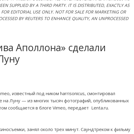
EN SUPPLIED BY A THIRD PARTY. IT IS DISTRIBUTED, EXACTLY AS
S. FOR EDITORIAL USE ONLY. NOT FOR SALE FOR MARKETING OR
ROCESSED BY REUTERS TO ENHANCE QUALITY, AN UNPROCESSED
ива Аполлона» сделали
Луну
eo, известный под ником harrisonicus, смонтировал
е на Луну — из многих тысяч фотографий, опубликованных
том сообщается в блоге Vimeo, передает Lenta.ru.
киносъемки, занял около трех минут. Саундтреком к фильму