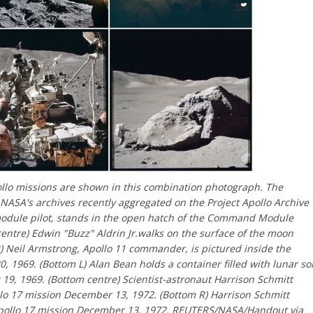
lo missions are shown in this combination photograph. The
ASA's archives recently aggregated on the Project Apollo Archive
 module pilot, stands in the open hatch of the Command Module
centre) Edwin "Buzz" Aldrin Jr.walks on the surface of the moon
R) Neil Armstrong, Apollo 11 commander, is pictured inside the
, 1969. (Bottom L) Alan Bean holds a container filled with lunar soi
19, 1969. (Bottom centre) Scientist-astronaut Harrison Schmitt
llo 17 mission December 13, 1972. (Bottom R) Harrison Schmitt
 Apollo 17 mission December 13, 1972. REUTERS/NASA/Handout via