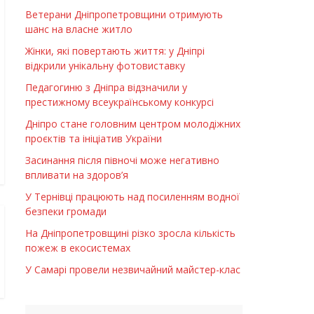
Ветерани Дніпропетровщини отримують
шанс на власне житло
Жінки, які повертають життя: у Дніпрі
відкрили унікальну фотовиставку
Педагогиню з Дніпра відзначили у
престижному всеукраїнському конкурсі
Дніпро стане головним центром молодіжних
проєктів та ініціатив України
Засинання після півночі може негативно
впливати на здоров’я
У Тернівці працюють над посиленням водної
безпеки громади
На Дніпропетровщині різко зросла кількість
пожеж в екосистемах
У Самарі провели незвичайний майстер-клас