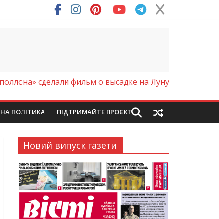
ря (Фото)
поллона» сделали фильм о высадке на Луну
ЙНА ПОЛІТИКА
ПІДТРИМАЙТЕ ПРОЄКТ
Новий випуск газети