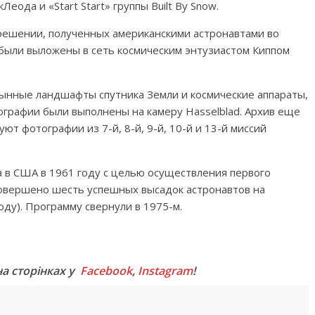
Леода и «Start Start» группы Built By Snow.
зрешении, полученных американскими астронавтами во
а были выложены в сеть космическим энтузиастом Киппом
тынные ландшафты спутника Земли и космические аппараты,
тографии были выполнены на камеру Hasselblad. Архив еще
уют фотографии из 7-й, 8-й, 9-й, 10-й и 13-й миссий
 в США в 1961 году с целью осуществления первого
совершено шесть успешных высадок астронавтов на
оду). Программу свернули в 1975-м.
M
на сторінках у
Facebook
,
Instagram
!