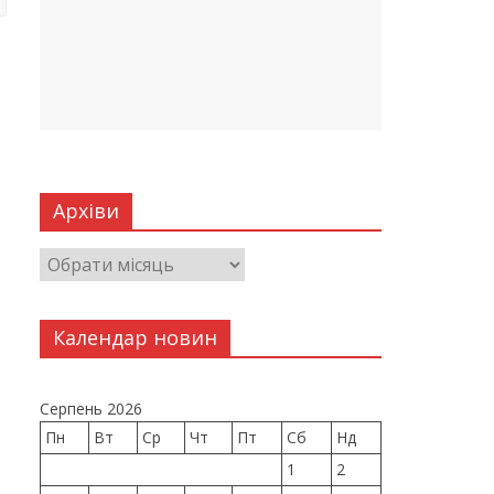
Архіви
Календар новин
Серпень 2026
Пн
Вт
Ср
Чт
Пт
Сб
Нд
1
2