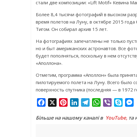
стали две композиции: «Lift Motif» Кевина Мак
Более 8,4 тысячи фотографий в высоком ра
время полетов на Луну, в октябре 2015 год
Тигом. Он собирал архив 15 лет.
На фотографиях запечатлены не только пус
но и быт американских астронавтов. Все фо
будет пополняться, поскольку в нем отсутств
«Аполлона».
Отметим, программа «Аполлон» была принята
пилотируемого полета на Луну. Всего было 
поверхность спутника (последняя — в 1972 г
F
X
P
L
T
W
V
S
a
i
i
e
h
i
k
e
Більше на нашому каналі в
YouTube,
та 
c
n
n
l
a
b
y
s
e
t
k
e
t
e
p
s
b
e
e
g
s
r
e
e