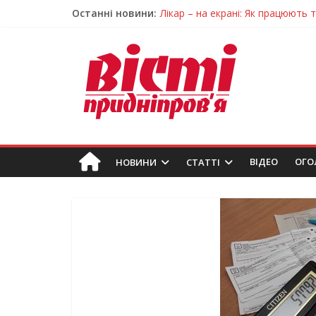
Останні новини:
Лікар – на екрані: Як працюють
У Дніпрі триває масштабна під
Пошуки тривають: на Дніпропет
Ветерани Дніпропетровщини от
Говорити про воду без паніки: 
ВIДЕО
ОГО
НОВИНИ
СТАТТІ