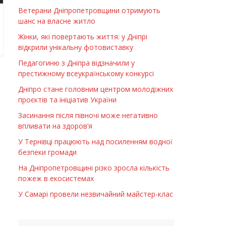
Ветерани Дніпропетровщини отримують
шанс на власне житло
Жінки, які повертають життя: у Дніпрі
відкрили унікальну фотовиставку
Педагогиню з Дніпра відзначили у
престижному всеукраїнському конкурсі
Дніпро стане головним центром молодіжних
проєктів та ініціатив України
Засинання після півночі може негативно
впливати на здоров’я
У Тернівці працюють над посиленням водної
безпеки громади
На Дніпропетровщині різко зросла кількість
пожеж в екосистемах
У Самарі провели незвичайний майстер-клас