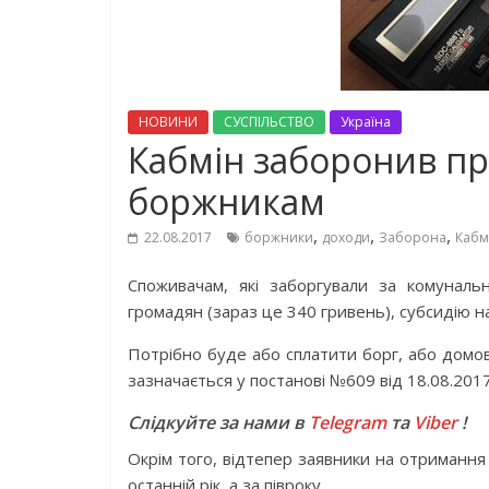
НОВИНИ
СУСПІЛЬСТВО
Україна
Кабмін заборонив пр
боржникам
,
,
,
22.08.2017
боржники
доходи
Заборона
Кабм
Споживачам, які заборгували за комуналь
громадян (зараз це 340 гривень), субсидію 
Потрібно буде або сплатити борг, або домов
зазначається у постанові №609 від 18.08.2017
Слідкуйте за нами в
Telegram
та
Viber
!
Окрім того, відтепер заявники на отримання
останній рік, а за півроку.