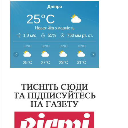
Дніпро
25°C
Невелика хмарність
1.9 м/с
59%
759
мм рт. ст.
07:00
08:00
09:00
10:00
11:00
12:00
‹
›
25°C
27°C
29°C
31°C
32°C
31°C