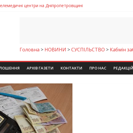
 телемедичні центри на Дніпропетровщині
готовка до опалювального сезону
ровщині досліджують місце розташування легендарного монасти
римують шанс на власне житло
чому важлива правильна комунікація
Головна
>
НОВИНИ
>
СУСПІЛЬСТВО
>
Кабмін з
ЛОШЕННЯ
АРХІВ ГАЗЕТИ
КОНТАКТИ
ПРО НАС
РЕДАКЦІ