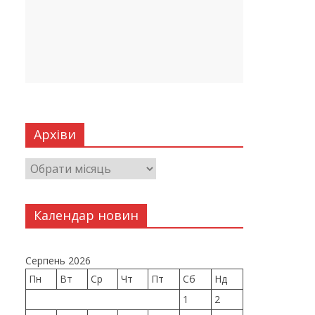
Архіви
Календар новин
Серпень 2026
Пн
Вт
Ср
Чт
Пт
Сб
Нд
1
2