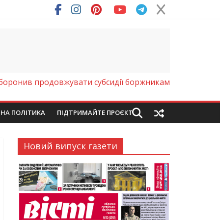
ря (Фото)
аборонив продовжувати субсидії боржникам
ЙНА ПОЛІТИКА
ПІДТРИМАЙТЕ ПРОЄКТ
Новий випуск газети