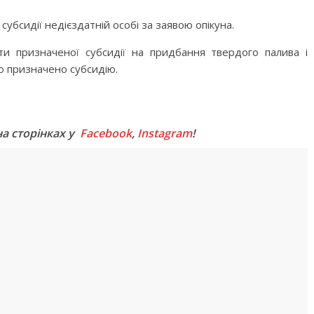
бсидії недієздатній особі за заявою опікуна.
ти призначеної субсидії на придбання твердого палива і
ло призначено субсидію.
M
на сторінках у
Facebook
,
Instagram
!