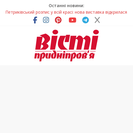
Останні новини:
Петриківський розпис у всій красі: нова виставка відкрилася
на Дніпропетровщині
У Дніпрі на три місяці можуть обмежити рух на Вокзальній
площі
Письменниця з Покрова продовжує підкорювати українські
та міжнародні творчі вершини
У Дніпрі повністю оновили один із найзавантаженіших
трамвайних переїздів
На Дніпропетровщині вводять сезонну заборону на вилов
річкових раків