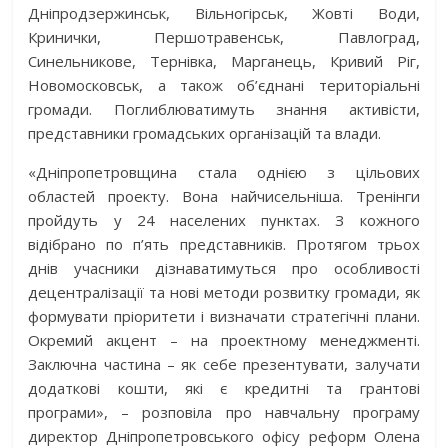
Дніпродзержинськ, Вільногірськ, Жовті Води,
Кринички, Першотравенськ, Павлоград,
Синельникове, Тернівка, Марганець, Кривий Ріг,
Новомосковськ, а також об’єднані територіальні
громади. Поглиблюватимуть знання активісти,
представники громадських організацій та влади.
«Дніпропетровщина стала однією з цільових
областей проекту. Вона найчисельніша. Тренінги
пройдуть у 24 населених пунктах. З кожного
відібрано по п’ять представників. Протягом трьох
днів учасники дізнаватимуться про особливості
децентралізації та нові методи розвитку громади, як
формувати пріоритети і визначати стратегічні плани.
Окремий акцент – на проектному менеджменті.
Заключна частина – як себе презентувати, залучати
додаткові кошти, які є кредитні та грантові
програми», – розповіла про навчальну програму
директор Дніпропетровського офісу реформ Олена