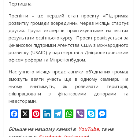
Тертишна.
Тренінги – це перший етап проекту «Підтримка
розвитку громади зсередини». Через місяць стартує
другий. Група експертів практикуватиме на місцях
результати освітнього курсу. Проект реалізується за
фінансової підтримки Агентства США з міжнародного
розвитку (USAID) у партнерстві з Дніпропетровським
офісом реформ та Мінрегіонбудом.
Наступного місяця представники об’єднаних громад
зможуть взяти участь ще в одному семінарі. На
ньому вчитимуть, як розвивати території,
співпрацювати з фінансовими донорами та
інвесторами.
F
X
P
L
T
W
V
S
M
a
i
i
e
h
i
k
e
Більше на нашому каналі в
YouTube,
та на
c
n
n
l
a
b
y
s
сторінках у
Facebook
,
Instagram
!