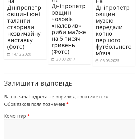
На
На
Дніпропетр
Дніпропетр
Дніпропетр
овщині
овщині юні
овщині
чоловік
таланти
музею
«наловив»
створили
передали
риби майже
незвичайну
копію
на 5 тисяч
виставку
першого
гривень
(фото)
футбольного
(Фото)
м’яча
14.12.2020
20.03.2017
06.05.2025
Залишити відповідь
Ваша e-mail адреса не оприлюднюватиметься.
Обов’язкові поля позначені
*
Коментар
*