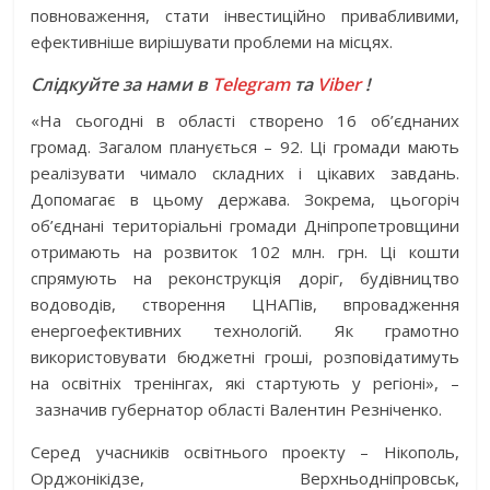
повноваження, стати інвестиційно привабливими,
ефективніше вирішувати проблеми на місцях.
Слідкуйте за нами в
Telegram
та
Viber
!
«На сьогодні в області створено 16 об’єднаних
громад. Загалом планується – 92. Ці громади мають
реалізувати чимало складних і цікавих завдань.
Допомагає в цьому держава. Зокрема, цьогоріч
об’єднані територіальні громади Дніпропетровщини
отримають на розвиток 102 млн. грн. Ці кошти
спрямують на реконструкція доріг, будівництво
водоводів, створення ЦНАПів, впровадження
енергоефективних технологій. Як грамотно
використовувати бюджетні гроші, розповідатимуть
на освітніх тренінгах, які стартують у регіоні», –
зазначив губернатор області Валентин Резніченко.
Серед учасників освітнього проекту – Нікополь,
Орджонікідзе, Верхньодніпровськ,