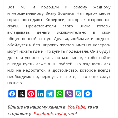
Вот мы и подошли к самому жадному
и меркантильному Знаку Зодиака. На первом месте
гордо восседают
Козероги
, которые откровенно
скупы. Представители этого Знака готовы
вкладывать деньги исключительно в свой
общественный статус. Друзья, любимые и родные
обойдутся и без широких жестов. Именно Козероги
могут искать где и что купить подешевле. Они будут
долго и упорно гулять по магазинам, чтобы найти
выгоду пусть даже в 20 рублей. Но жадность для
них не недостаток, а достоинство, которое всегда
необходимо подчеркнуть в свете, а то еще сядут
на шею.
F
X
P
L
T
W
V
S
M
a
i
i
e
h
i
k
e
Більше на нашому каналі в
YouTube,
та на
c
n
n
l
a
b
y
s
сторінках у
Facebook
,
Instagram
!
e
t
k
e
t
e
p
s