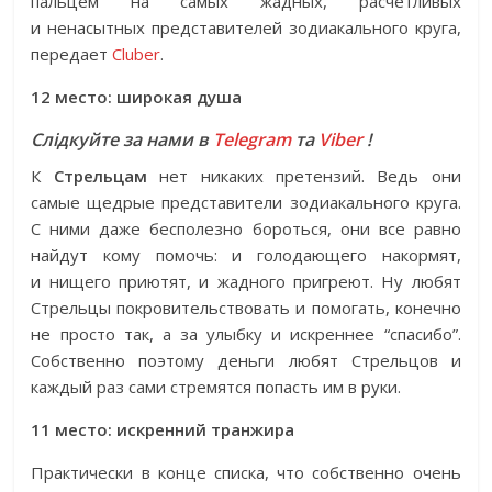
пальцем на самых жадных, расчетливых
и ненасытных представителей зодиакального круга,
передает
Сluber
.
12 место: широкая душа
Слідкуйте за нами в
Telegram
та
Viber
!
К
Стрельцам
нет никаких претензий. Ведь они
самые щедрые представители зодиакального круга.
С ними даже бесполезно бороться, они все равно
найдут кому помочь: и голодающего накормят,
и нищего приютят, и жадного пригреют. Ну любят
Стрельцы покровительствовать и помогать, конечно
не просто так, а за улыбку и искреннее “спасибо”.
Собственно поэтому деньги любят Стрельцов и
каждый раз сами стремятся попасть им в руки.
11 место: искренний транжира
Практически в конце списка, что собственно очень