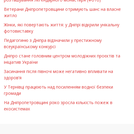
Ветерани Дніпропетровщини отримують шанс на власне
житло
Жінки, які повертають життя: у Дніпрі відкрили унікальну
фотовиставку
Педагогиню з Дніпра відзначили у престижному
всеукраїнському конкурсі
Дніпро стане головним центром молодіжних проєктів та
ініціатив України
Засинання після півночі може негативно впливати на
здоров’я
У Тернівці працюють над посиленням водної безпеки
громади
На Дніпропетровщині різко зросла кількість пожеж в
екосистемах