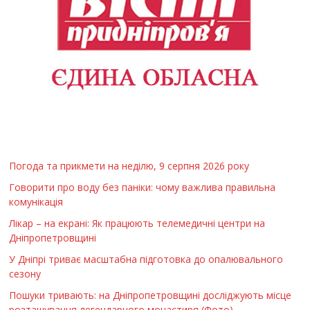
Погода та прикмети на неділю, 9 серпня 2026 року
Говорити про воду без паніки: чому важлива правильна
комунікація
Лікар – на екрані: Як працюють телемедичні центри на
Дніпропетровщині
У Дніпрі триває масштабна підготовка до опалювального
сезону
Пошуки тривають: на Дніпропетровщині досліджують місце
розташування легендарного монастиря (Фото)