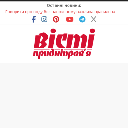
Останні новини:
Говорити про воду без паніки: чому важлива правильна
комунікація
Лікар – на екрані: Як працюють телемедичні центри на
Дніпропетровщині
У Дніпрі триває масштабна підготовка до опалювального
сезону
Пошуки тривають: на Дніпропетровщині досліджують місце
розташування легендарного монастиря (Фото)
Погода та прикмети на неділю, 9 серпня 2026 року