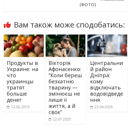
(ФОТО)
Вам також може сподобатись:
Продукты в
Вікторія
Центральни
Украине: на
Афонасенко:
й район
что
“Коли береш
Дніпра:
украинцы
безхатню
кому
тратят
тварину —
відключать
больше
змінюєш не
водовідведе
денег
лише її
ння
життя, а й
12.02.2019
23.04.2026
своє”
22.07.2025