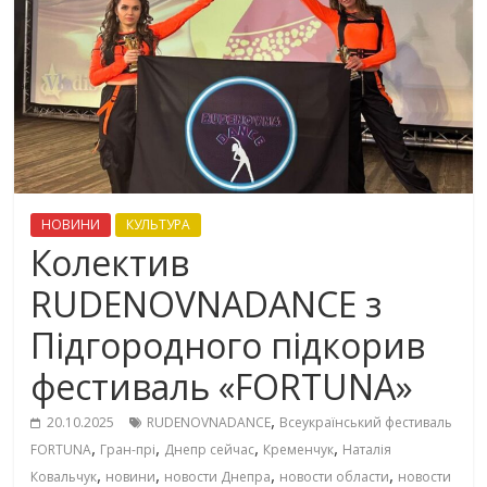
НОВИНИ
КУЛЬТУРА
Колектив
RUDENOVNADANCE з
Підгородного підкорив
фестиваль «FORTUNA»
,
20.10.2025
RUDENOVNADANCE
Всеукраїнський фестиваль
,
,
,
,
FORTUNA
Гран-прі
Днепр сейчас
Кременчук
Наталія
,
,
,
,
Ковальчук
новини
новости Днепра
новости области
новости