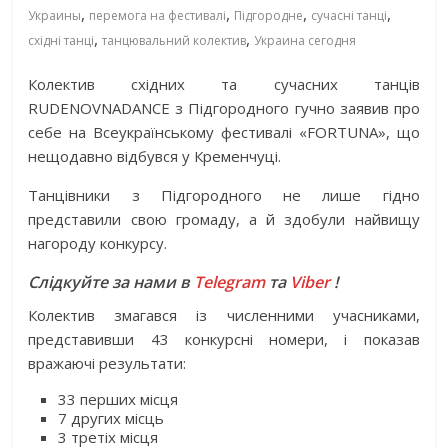
,
,
,
,
Украины
перемога на фестивалі
Підгородне
сучасні танці
,
,
східні танці
танцювальний колектив
Украина сегодня
Колектив східних та сучасних танців
RUDENOVNADANCE з Підгородного гучно заявив про
себе на Всеукраїнському фестивалі «FORTUNA», що
нещодавно відбувся у Кременчуці.
Танцівники з Підгородного не лише гідно
представили свою громаду, а й здобули найвищу
нагороду конкурсу.
Слідкуйте за нами в
Telegram
та
Viber
!
Колектив змагався із численними учасниками,
представивши 43 конкурсні номери, і показав
вражаючі результати:
33 перших місця
7 других місць
3 третіх місця