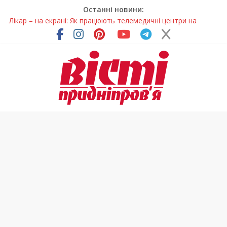
Останні новини:
Лікар – на екрані: Як працюють телемедичні центри на
Дніпропетровщині
У Дніпрі триває масштабна підготовка до опалювального
сезону
Пошуки тривають: на Дніпропетровщині досліджують місце
розташування легендарного монастиря (Фото)
Ветерани Дніпропетровщини отримують шанс на власне
житло
Говорити про воду без паніки: чому важлива правильна
комунікація