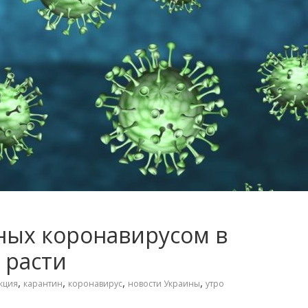
ных коронавирусом в
 расти
,
,
,
,
кция
карантин
коронавирус
новости Украины
утро