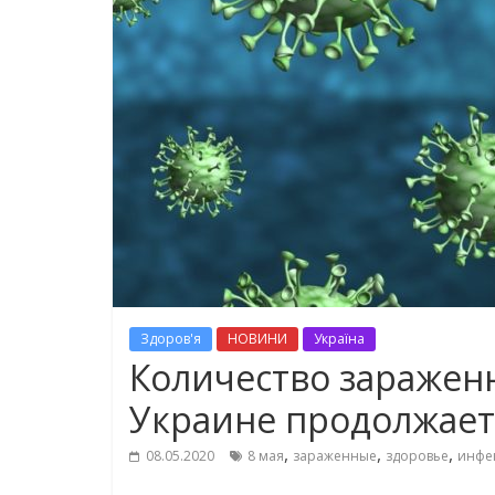
Здоров'я
НОВИНИ
Україна
Количество заражен
Украине продолжает
,
,
,
08.05.2020
8 мая
зараженные
здоровье
инфе