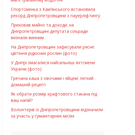
Спортсменка з Кам’янського встановила
рекорд Дніпропетровщини з пауерліфтингу
Приховав майно та доходи: на
Дніпропетровщині депутата сільради
визнали винним
На Дніпропетровщині зафіксували рясне
цвітіння рідкісних рослин (фото)
У Дніпрі змагалися найсильніші яхтсмени
України (фото)
Гречана каша з овочами і яйцем: легкий
домашній рецепт
Як обрати розмір крафтового стакана під
ваш напій?
Волонтерів із Дніпропетровщини відзначили
за участь у гуманітарних місіях