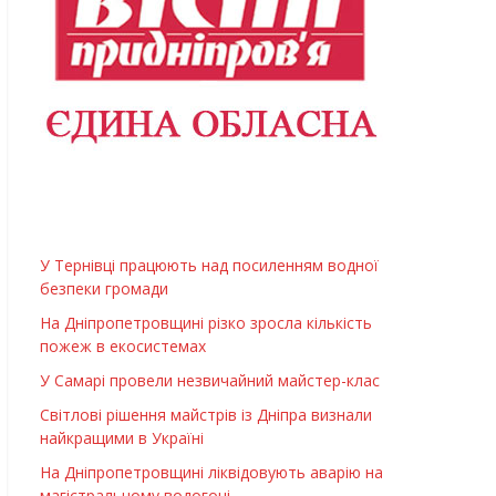
У Тернівці працюють над посиленням водної
безпеки громади
На Дніпропетровщині різко зросла кількість
пожеж в екосистемах
У Самарі провели незвичайний майстер-клас
Світлові рішення майстрів із Дніпра визнали
найкращими в Україні
На Дніпропетровщині ліквідовують аварію на
магістральному водогоні