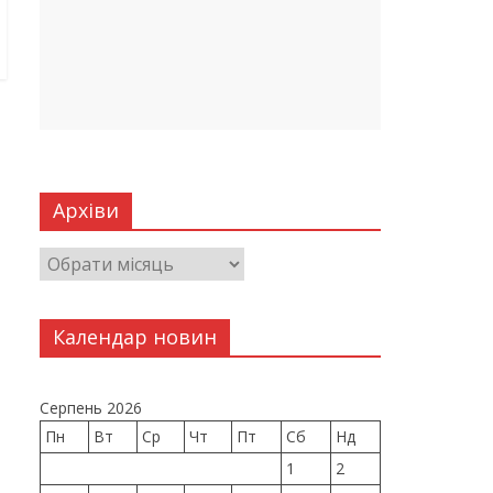
Архіви
Календар новин
Серпень 2026
Пн
Вт
Ср
Чт
Пт
Сб
Нд
1
2