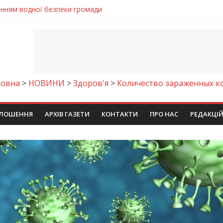
ла кількість пожеж в екосистемах
майстер-клас
іпра визнали найкращими в Україні
ть аварію на магістральному водогоні
енням водної безпеки громади
ловна
>
НОВИНИ
>
Здоров'я
>
Количество зараженных к
ЛОШЕННЯ
АРХІВ ГАЗЕТИ
КОНТАКТИ
ПРО НАС
РЕДАКЦІ