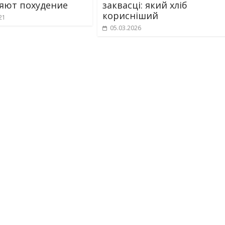
яют похудение
заквасці: який хліб
корисніший
21
05.03.2026