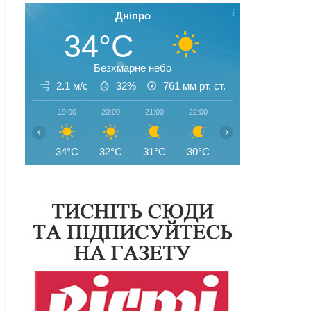
Дніпро
34°C
Безхмарне небо
2.1 м/с
32%
761
мм рт. ст.
19:00
20:00
21:00
22:00
23:00
00:00
‹
›
34°C
32°C
31°C
30°C
28°C
27°C