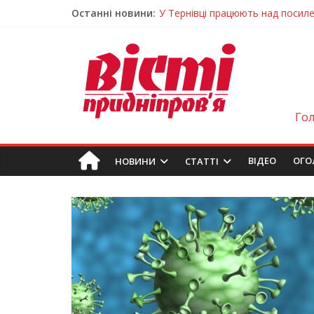
Останні новини:
На Дніпропетровщині різко зрос
У Самарі провели незвичайний 
Світлові рішення майстрів із Дн
На Дніпропетровщині ліквідовую
У Тернівці працюють над посил
Го
ВIДЕО
ОГО
НОВИНИ
СТАТТІ