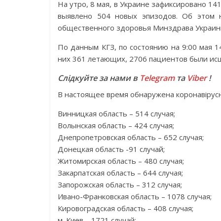
На утро, 8 мая, в Украине зафиксировано 14
выявлено 504 новых эпизодов. Об этом 
общественного здоровья Минздрава Украин
По данным КГЗ, по состоянию на 9:00 мая 
них 361 летающих, 2706 пациентов были исц
Слідкуйте за нами в
Telegram
та
Viber
!
В настоящее время обнаружена коронавірусн
Винницкая область – 514 случая;
Волынская область – 424 случая;
Днепропетровская область – 652 случая;
Донецкая область -91 случай;
Житомирская область – 480 случая;
Закарпатская область – 644 случая;
Запорожская область – 312 случая;
Ивано-Франковская область – 1078 случая;
Кировоградская область – 408 случая;
м. Киев – 1721 случай;