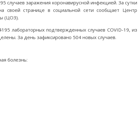
195 случаев заражения коронавирусной инфекцией. За сутки
на своей странице в социальной сети сообщает Центр
ы (ЦОЗ).
14195 лабораторных подтвержденных случаев COVID-19, из
елены. За день зафиксировано 504 новых случаев.
ая болезнь: