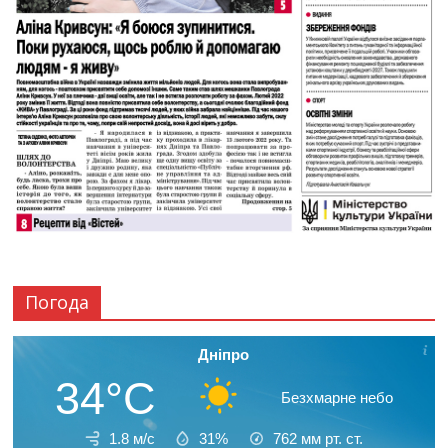
Погода
Дніпро
34°C
Безхмарне небо
1.8 м/с
31%
762
мм рт. ст.