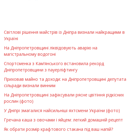
Світлові рішення майстрів із Дніпра визнали найкращими в
Україні
На Дніпропетровщині ліквідовують аварію на
магістральному водогоні
Спортсменка з Кам’янського встановила рекорд
Дніпропетровщини з пауерліфтингу
Приховав майно та доходи: на Дніпропетровщині депутата
сільради визнали винним
На Дніпропетровщині зафіксували рясне цвітіння рідкісних
рослин (фото)
У Дніпрі змагалися найсильніші яхтсмени України (фото)
Гречана каша з овочами і яйцем: легкий домашній рецепт
Як обрати розмір крафтового стакана під ваш напій?