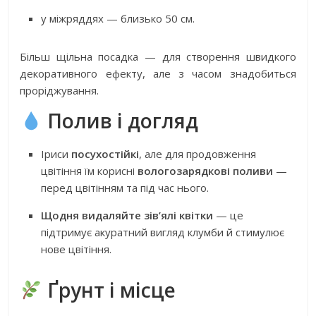
у міжряддях — близько 50 см.
Більш щільна посадка — для створення швидкого
декоративного ефекту, але з часом знадобиться
проріджування.
Полив і догляд
Іриси
посухостійкі
, але для продовження
цвітіння їм корисні
вологозарядкові поливи
—
перед цвітінням та під час нього.
Щодня видаляйте зів’ялі квітки
— це
підтримує акуратний вигляд клумби й стимулює
нове цвітіння.
Ґрунт і місце