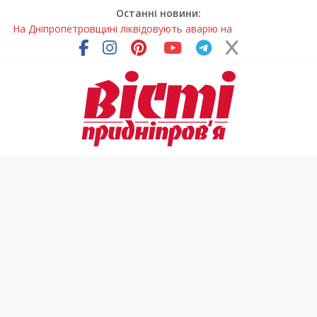
Останні новини:
На Дніпропетровщині ліквідовують аварію на
магістральному водогоні
Спортсменка з Кам’янського встановила рекорд
Дніпропетровщини з пауерліфтингу
Приховав майно та доходи: на Дніпропетровщині депутата
сільради визнали винним
На Дніпропетровщині зафіксували рясне цвітіння рідкісних
рослин (фото)
Світлові рішення майстрів із Дніпра визнали найкращими в
Україні