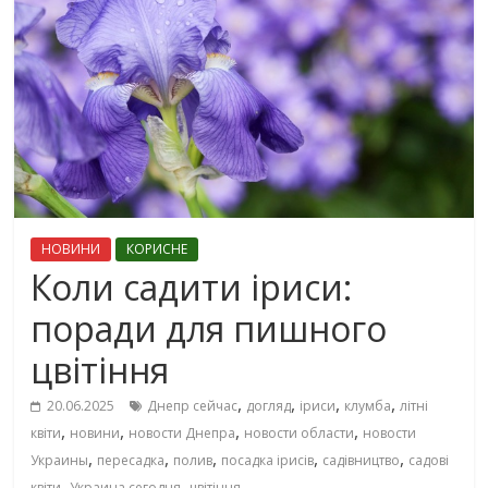
НОВИНИ
КОРИСНЕ
Коли садити іриси:
поради для пишного
цвітіння
,
,
,
,
20.06.2025
Днепр сейчас
догляд
іриси
клумба
літні
,
,
,
,
квіти
новини
новости Днепра
новости области
новости
,
,
,
,
,
Украины
пересадка
полив
посадка ірисів
садівництво
садові
,
,
квіти
Украина сегодня
цвітіння