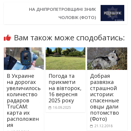
НА ДНІПРОПЕТРОВЩИНІ ЗНИК
ЧОЛОВІК (ФОТО)
Вам також може сподобатись:
В Украине
Погода та
Добрая
на дорогах
прикмети
развязка
увеличилось
на вівторок,
страшной
количество
16 вересня
истории:
радаров
2025 року
спасенные
TruCAM:
овцы дали
16.09.2025
карта их
потомство
расположен
(Фото)
ия
21.12.2018