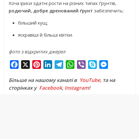
Хоча іриси здатні рости на різних типах ґрунтів,
родючий, добре дренований ґрунт
забезпечить:
більший кущ;
яскравіші й більші квітки.
фото з відкритих джерел
F
X
P
L
T
W
V
S
M
a
i
i
e
h
i
k
e
Більше на нашому каналі в
YouTube,
та на
c
n
n
l
a
b
y
s
сторінках у
Facebook
,
Instagram
!
e
t
k
e
t
e
p
s
b
e
e
g
s
r
e
e
o
r
d
r
A
n
o
e
I
a
p
g
k
s
n
m
p
e
t
r