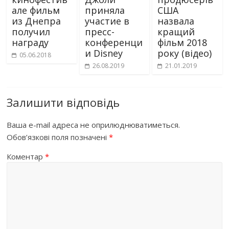
але фильм
приняла
США
из Днепра
участие в
назвала
получил
пресс-
кращий
награду
конференци
фільм 2018
и Disney
року (відео)
05.06.2018
26.08.2019
21.01.2019
Залишити відповідь
Ваша e-mail адреса не оприлюднюватиметься.
Обов’язкові поля позначені
*
Коментар
*