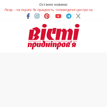
Останні новини:
Лікар – на екрані: Як працюють телемедичні центри на
Дніпропетровщині
У Дніпрі триває масштабна підготовка до опалювального
сезону
Пошуки тривають: на Дніпропетровщині досліджують місце
розташування легендарного монастиря (Фото)
Ветерани Дніпропетровщини отримують шанс на власне
житло
Говорити про воду без паніки: чому важлива правильна
комунікація