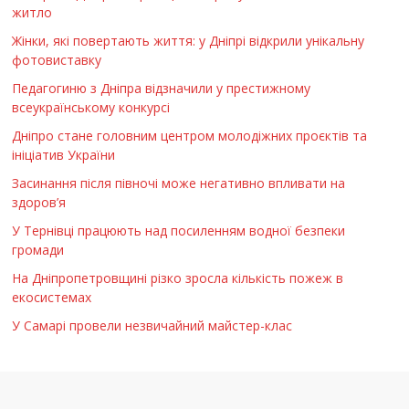
житло
Жінки, які повертають життя: у Дніпрі відкрили унікальну
фотовиставку
Педагогиню з Дніпра відзначили у престижному
всеукраїнському конкурсі
Дніпро стане головним центром молодіжних проєктів та
ініціатив України
Засинання після півночі може негативно впливати на
здоров’я
У Тернівці працюють над посиленням водної безпеки
громади
На Дніпропетровщині різко зросла кількість пожеж в
екосистемах
У Самарі провели незвичайний майстер-клас