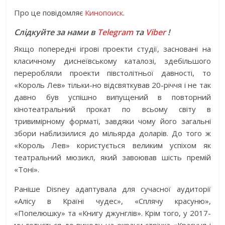
Про це повідомляє
Кинопоиск
.
Слідкуйте за нами в
Telegram
та
Viber
!
Якщо попередні ігрові проекти студії, засновані на
класичному диснеївському каталозі, здебільшого
переробляли проекти півстолітньої давності, то
«Король Лев» тільки-но відсвяткував 20-річчя і не так
давно був успішно випущений в повторний
кінотеатральний прокат по всьому світу в
тривимірному форматі, завдяки чому його загальні
збори наблизилися до мільярда доларів. До того ж
«Король Лев» користується великим успіхом як
театральний мюзикл, який завоював шість премій
«Тоні».
Раніше Disney адаптувала для сучасної аудиторії
«Алісу в Країні чудес», «Сплячу красуню»,
«Попелюшку» та «Книгу джунглів». Крім того, у 2017-