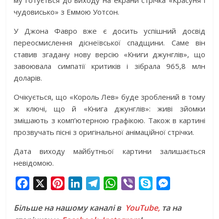
му готується до виходу на екрани стрічка «Красуня і
чудовисько» з Еммою Уотсон.
У Джона Фавро вже є досить успішний досвід
переосмислення діснеївської спадщини. Саме він
ставив згадану нову версію «Книги джунглів», що
завоювала симпатії критиків і зібрала 965,8 млн
доларів.
Очікується, що «Король Лев» буде зроблений в тому
ж ключі, що й «Книга джунглів»: живі зйомки
змішають з комп’ютерною графікою. Також в картині
прозвучать пісні з оригінальної анімаційної стрічки.
Дата виходу майбутньої картини залишається
невідомою.
F
X
P
L
T
W
V
S
M
a
i
i
e
h
i
k
e
Більше на нашому каналі в
YouTube,
та на
c
n
n
l
a
b
y
s