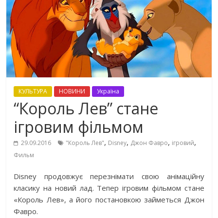
КУЛЬТУРА
НОВИНИ
Україна
“Король Лев” стане
ігровим фільмом
,
,
,
,
29.09.2016
"Король Лев"
Disney
Джон Фавро
ігровий
Фильм
Disney продовжує перезнімати свою анімаційну
класику на новий лад. Тепер ігровим фільмом стане
«Король Лев», а його постановкою займеться Джон
Фавро.