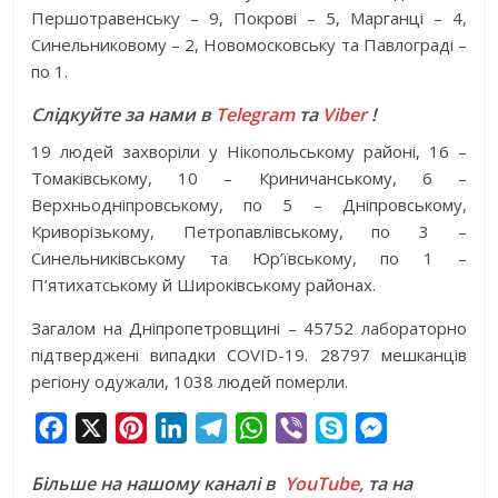
Першотравенську – 9, Покрові – 5, Марганці – 4,
Синельниковому – 2, Новомосковську та Павлограді –
по 1.
Слідкуйте за нами в
Telegram
та
Viber
!
19 людей захворіли у Нікопольському районі, 16 –
Томаківському, 10 – Криничанському, 6 –
Верхньодніпровському, по 5 – Дніпровському,
Криворізькому, Петропавлівському, по 3 –
Синельниківському та Юр’ївському, по 1 –
П’ятихатському й Широківському районах.
Загалом на Дніпропетровщині – 45752 лабораторно
підтверджені випадки COVID-19. 28797 мешканців
регіону одужали, 1038 людей померли.
F
X
P
L
T
W
V
S
M
a
i
i
e
h
i
k
e
Більше на нашому каналі в
YouTube,
та на
c
n
n
l
a
b
y
s