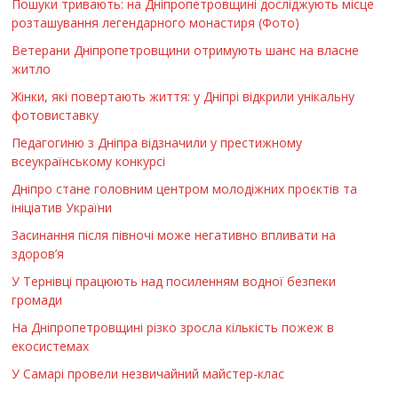
Пошуки тривають: на Дніпропетровщині досліджують місце
розташування легендарного монастиря (Фото)
Ветерани Дніпропетровщини отримують шанс на власне
житло
Жінки, які повертають життя: у Дніпрі відкрили унікальну
фотовиставку
Педагогиню з Дніпра відзначили у престижному
всеукраїнському конкурсі
Дніпро стане головним центром молодіжних проєктів та
ініціатив України
Засинання після півночі може негативно впливати на
здоров’я
У Тернівці працюють над посиленням водної безпеки
громади
На Дніпропетровщині різко зросла кількість пожеж в
екосистемах
У Самарі провели незвичайний майстер-клас