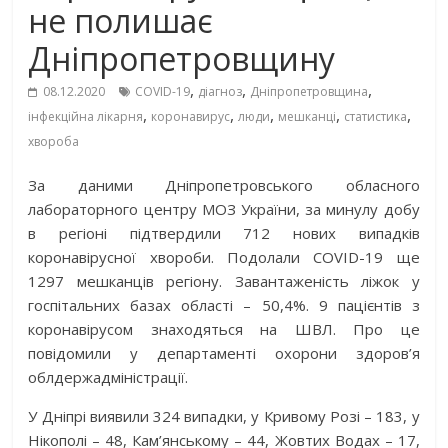
не полишає
Дніпропетровщину
,
,
,
08.12.2020
COVID-19
діагноз
Дніпропетровщина
,
,
,
,
,
інфекційна лікарня
коронавирус
люди
мешканці
статистика
хвороба
За даними Дніпропетровського обласного
лабораторного центру МОЗ України, за минулу добу
в регіоні підтвердили 712 нових випадків
коронавірусної хвороби. Подолали COVID-19 ще
1297 мешканців регіону. Завантаженість ліжок у
госпітальних базах області – 50,4%. 9 пацієнтів з
коронавірусом знаходяться на ШВЛ. Про це
повідомили у департаменті охорони здоров’я
облдержадміністрації.
У Дніпрі виявили 324 випадки, у Кривому Розі – 183, у
Нікополі – 48, Кам’янському – 44, Жовтих Водах – 17,