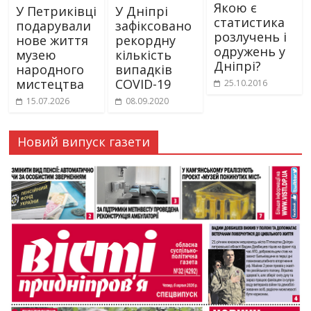
Якою є
У Петриківці
У Дніпрі
статистика
подарували
зафіксовано
розлучень і
нове життя
рекордну
одружень у
музею
кількість
Дніпрі?
народного
випадків
мистецтва
COVID-19
25.10.2016
15.07.2026
08.09.2020
Новий випуск газети