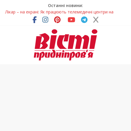
Останні новини:
Лікар – на екрані: Як працюють телемедичні центри на
Дніпропетровщині
У Дніпрі триває масштабна підготовка до опалювального
сезону
Пошуки тривають: на Дніпропетровщині досліджують місце
розташування легендарного монастиря (Фото)
Ветерани Дніпропетровщини отримують шанс на власне
житло
Говорити про воду без паніки: чому важлива правильна
комунікація