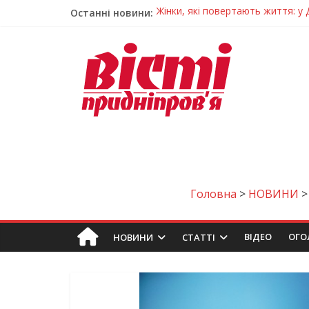
Останні новини:
Педагогиню з Дніпра відзначили
Дніпро стане головним центром 
Засинання після півночі може н
У Тернівці працюють над посил
Жінки, які повертають життя: у 
Головна
>
НОВИНИ
ВIДЕО
ОГО
НОВИНИ
СТАТТІ