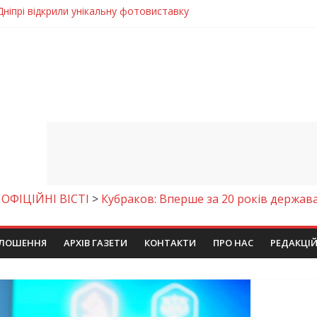
 у престижному всеукраїнському конкурсі
молодіжних проєктів та ініціатив України
егативно впливати на здоров’я
енням водної безпеки громади
Дніпрі відкрили унікальну фотовиставку
>
ОФІЦІЙНІ ВІСТІ
>
Кубраков: Вперше за 20 років держав
ЛОШЕННЯ
АРХІВ ГАЗЕТИ
КОНТАКТИ
ПРО НАС
РЕДАКЦІ