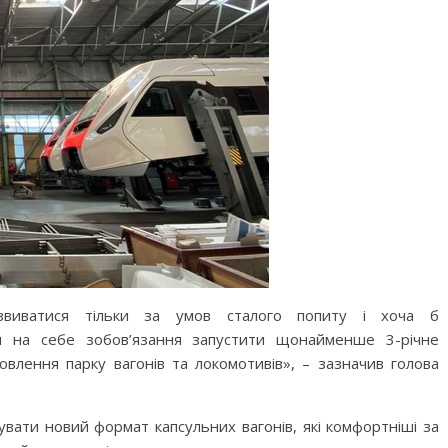
виватися тільки за умов сталого попиту і хоча б
и на себе зобов’язання запустити щонайменше 3-річне
влення парку вагонів та локомотивів», – зазначив голова
увати новий формат капсульних вагонів, які комфортніші за