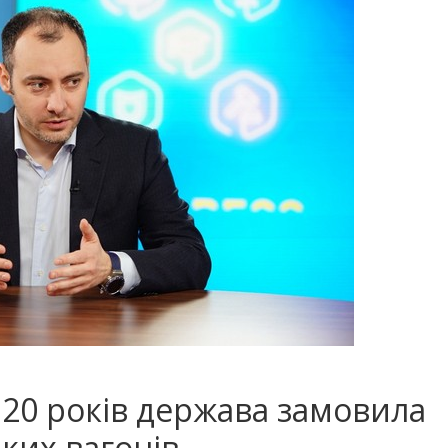
 20 років держава замовила
ких вагонів