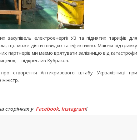
х закупівель електроенергії УЗ та піднятих тарифів для
ла, що може діяти швидко та ефективно. Маючи підтримку
дних партнерів ми маємо врятувати залізницю від катастрофи
ницею», – підкреслив Кубраков.
про створення Антикризового штабу Укрзалізниці при
 міністр.
M
на сторінках у
Facebook
,
Instagram
!