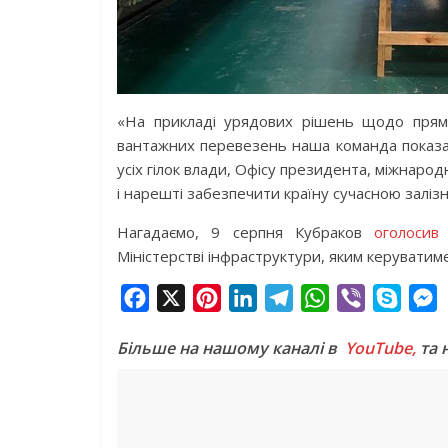
«На прикладі урядових рішень щодо прями
вантажних перевезень наша команда показа
усіх гілок влади, Офісу президента, міжнаро
і нарешті забезпечити країну сучасною заліз
Нагадаємо, 9 серпня Кубраков
оголосив
Міністерстві інфраструктури, яким керуватиме
F
X
P
L
T
W
V
S
a
i
i
e
h
i
k
e
Більше на нашому каналі в
YouTube,
та 
c
n
n
l
a
b
y
s
e
t
k
e
t
e
p
s
b
e
e
g
s
r
e
e
o
r
d
r
A
n