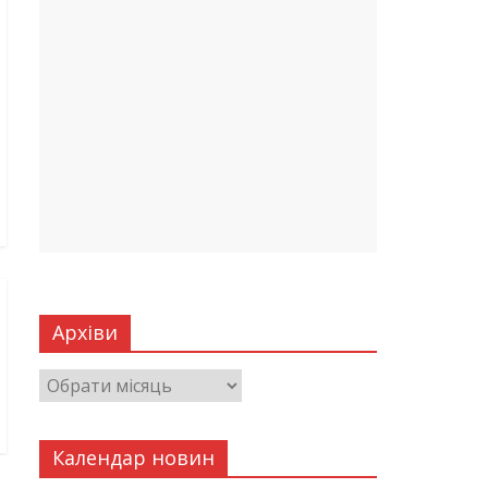
Архіви
Календар новин