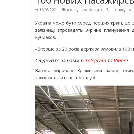
,
,
,
16.08.2021
вагон
виробництво
Залізниця
інф
Україна може бути серед перших країн, де з
залізниці впровадять 3-річне планування
Кубраков.
«Вперше за 20 років держава замовила 100 но
Слідкуйте за нами в
Telegram
та
Viber
!
Вагони виробляє Крюківській завод, який
залишається гігантом галузі.