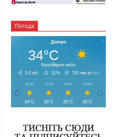
Погода
Дніпро
34°C
Безхмарне небо
2.6 м/с
31%
761
мм рт. ст.
11:00
12:00
13:00
14:00
15:00
16:00
‹
›
34°C
35°C
35°C
35°C
35°C
35°C