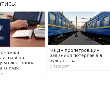
тись:
На Дніпропетровщині
кономіки
залізниця потерпає від
ли, навіщо
хуліганства
цям електронна
13.06.2017
а книжка
19