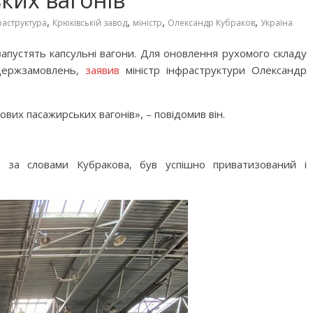
,
,
,
,
раструктура
Крюківській завод
міністр
Олександр Кубраков
Україна
апустять капсульні вагони. Для оновлення рухомого складу
 держзамовлень,
заявив
міністр інфраструктури Олександр
вих пасажирських вагонів», – повідомив він.
, за словами Кубракова, був успішно приватизований і