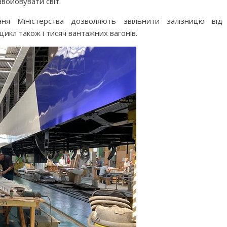
войовувати світ.
ня Міністерства дозволяють звільнити залізницю від
икл також і тисяч вантажних вагонів.