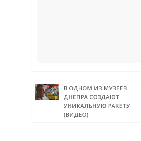
o
e
I
a
p
g
k
s
n
m
p
e
t
r
В ОДНОМ ИЗ МУЗЕЕВ
ДНЕПРА СОЗДАЮТ
УНИКАЛЬНУЮ РАКЕТУ
(ВИДЕО)