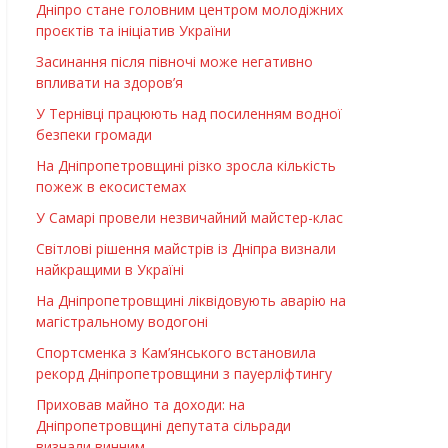
Дніпро стане головним центром молодіжних
проєктів та ініціатив України
Засинання після півночі може негативно
впливати на здоров’я
У Тернівці працюють над посиленням водної
безпеки громади
На Дніпропетровщині різко зросла кількість
пожеж в екосистемах
У Самарі провели незвичайний майстер-клас
Світлові рішення майстрів із Дніпра визнали
найкращими в Україні
На Дніпропетровщині ліквідовують аварію на
магістральному водогоні
Спортсменка з Кам’янського встановила
рекорд Дніпропетровщини з пауерліфтингу
Приховав майно та доходи: на
Дніпропетровщині депутата сільради
визнали винним