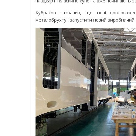
плацкарт і класичне купе та вже починають за
Кубраков зазначив, що нові повноважен
металобрухту і запустити новий виробничий ц