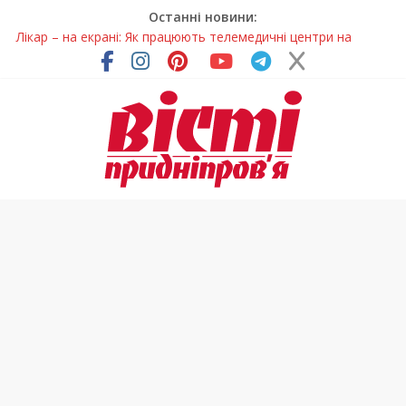
Останні новини:
Лікар – на екрані: Як працюють телемедичні центри на
Дніпропетровщині
У Дніпрі триває масштабна підготовка до опалювального
сезону
Пошуки тривають: на Дніпропетровщині досліджують місце
розташування легендарного монастиря (Фото)
Ветерани Дніпропетровщини отримують шанс на власне
житло
Говорити про воду без паніки: чому важлива правильна
комунікація