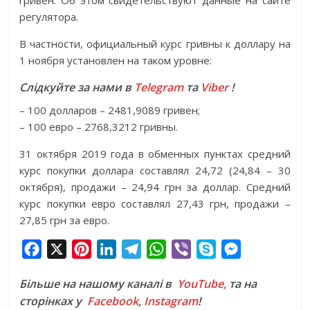
регулятора.
В частности, официальный курс гривны к доллару на
1 ноября установлен на таком уровне:
Слідкуйте за нами в
Telegram
та
Viber
!
– 100 долларов – 2481,9089 гривен;
– 100 евро – 2768,3212 гривны.
31 октября 2019 года в обменных пунктах средний
курс покупки доллара составлял 24,72 (24,84 – 30
октября), продажи – 24,94 грн за доллар. Средний
курс покупки евро составлял 27,43 грн, продажи –
27,85 грн за евро.
F
X
P
L
T
W
V
S
M
a
i
i
e
h
i
k
e
Більше на нашому каналі в
YouTube,
та на
c
n
n
l
a
b
y
s
сторінках у
Facebook
,
Instagram
!
e
t
k
e
t
e
p
s