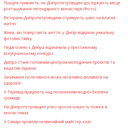
Пошуки тривають: на Дніпропетровщині досліджують місце
розташування легендарного монастиря (Фото)
Ветерани Дніпропетровщини отримують шанс на власне
житло
Жінки, які повертають життя: у Дніпрі відкрили унікальну
фотовиставку
Педагогиню з Дніпра відзначили у престижному
всеукраїнському конкурсі
Дніпро стане головним центром молодіжних проєктів та
ініціатив України
Засинання після півночі може негативно впливати на
здоров’я
У Тернівці працюють над посиленням водної безпеки
громади
На Дніпропетровщині різко зросла кількість пожеж в
екосистемах
У Самарі провели незвичайний майстер-клас