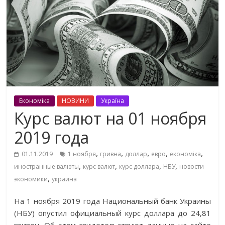
Економіка
НОВИНИ
Україна
Курс валют на 01 ноября
2019 года
,
,
,
,
,
01.11.2019
1 ноября
гривна
доллар
евро
економіка
,
,
,
,
иностранные валюты
курс валют
курс доллара
НБУ
новости
,
экономики
украина
На 1 ноября 2019 года Национальный банк Украины
(НБУ) опустил официальный курс доллара до 24,81
гривен. Об этом свидетельствуют данные на сайте