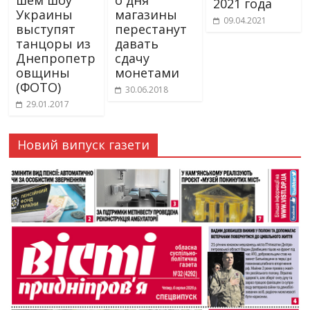
2021 года
Украины
магазины
09.04.2021
выступят
перестанут
танцоры из
давать
Днепропетр
сдачу
овщины
монетами
(ФОТО)
30.06.2018
29.01.2017
Новий випуск газети