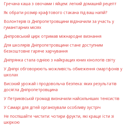
Гречана каша з овочами і яйцем: легкий домашній рецепт
Як обрати розмір крафтового стакана під ваш напій?
Волонтерів із Дніпропетровщини відзначили за участь у
гуманітарних місіях
Дніпровський цирк отримав міжнародне визнання
Для школярів Дніпропетровщини стане доступним
безкоштовне гаряче харчування
Дніпрянка стала однією з найкращих юних кінологів світу
У Дніпрі обговорюють можливість обмеження смартфонів у
школах
Високий урожай і продовольча безпека: яких результатів
досягла Дніпропетровщина
У Петриківській громаді визначили найсильніших тенісистів
У Самарі для дітей організували особливу зустріч
Не поспішайте чистити: чотири фрукти, які краще їсти зі
шкіркою