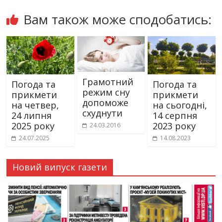
Вам також може сподобатись:
Грамотний
Погода та
Погода та
режим сну
прикмети
прикмети
допоможе
на четвер,
на сьогодні,
схуднути
24 липня
14 серпня
2025 року
2023 року
24.03.2016
24.07.2025
14.08.2023
Новий випуск газети