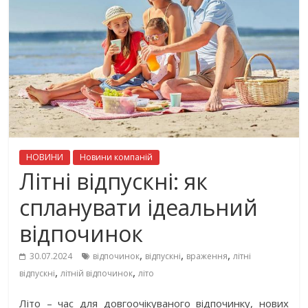
НОВИНИ
Новини компаній
Літні відпускні: як
спланувати ідеальний
відпочинок
,
,
,
30.07.2024
відпочинок
відпускні
враження
літні
,
,
відпускні
літній відпочинок
літо
Літо – час для довгоочікуваного відпочинку, нових