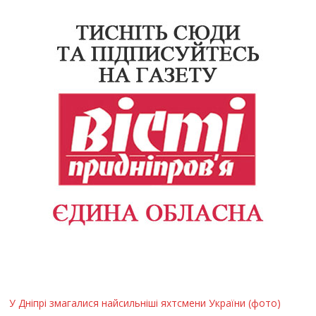
У Дніпрі змагалися найсильніші яхтсмени України (фото)