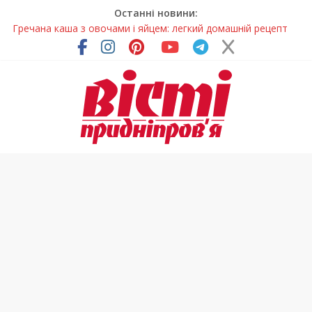
Останні новини:
Гречана каша з овочами і яйцем: легкий домашній рецепт
Як обрати розмір крафтового стакана під ваш напій?
Волонтерів із Дніпропетровщини відзначили за участь у
гуманітарних місіях
Дніпровський цирк отримав міжнародне визнання
У Дніпрі змагалися найсильніші яхтсмени України (фото)