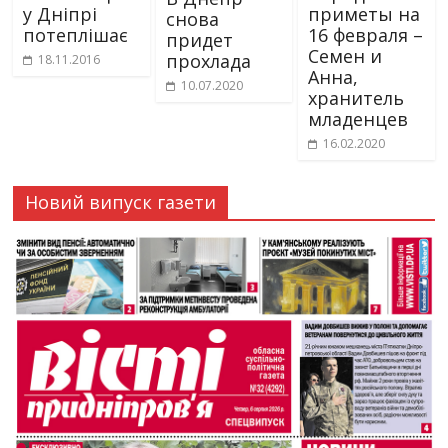
у Дніпрі
приметы на
снова
потеплішає
16 февраля –
придет
Семен и
прохлада
18.11.2016
Анна,
10.07.2020
хранитель
младенцев
16.02.2020
Новий випуск газети