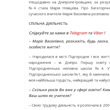
Нещодавно на Дніпропетровщині, за резул
№4 стала Марія Нємцева. Про багаторічни
сучасного вчителя Марія Василівна розповіла
СПІЛЬНА ДІЯЛЬНІСТЬ
Слідкуйте за нами в
Telegram
та
Viber
!
– Маріє Василівно, розкажіть, будь ласка
особисте життя?
– Народилася в місті Підгородне і все житт
народження – м. Дніпро. Першу освіту 
Підгородненська неповна школа №4. У 
Підгородненської школи №1, яку й закінчила 
моя найбільша гордість, найкращий та найус
– Скільки років Ви вже у сфері освіти? 
Ваш шлях як учителя?
– Свою трудову діяльність я розпочала в 20