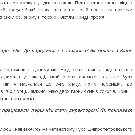
ьтатами конкурсу, директоркою Підгородненського ліцею
й професійний шлях, плани на новій посаді та виклики
 в ексклюзивному інтерв’ю «Вістям Придніпров’я».
, про себе. Де народилися, навчалися? Як склалося Ваше
я проживаю в даному містечку, хоча запис у свідоцтві про
отримала у закладі, який зараз очолюю: тоді це була
ній я навчалася до 7-го класу, потім перейшла до
в 2002 році. Заміжня. Маю двох гарних синів-соколів. Вони –
пішніший проєкт.
Ким працювали, перш ніж стати директором? Як починався
07 році, навчаючись на четвертому курсі Дніпропетровського