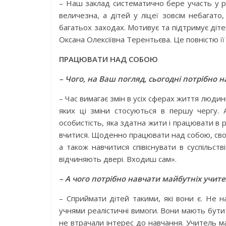
– Наш заклад систематично бере участь у різ
величезна, а дітей у ліцеї зовсім небагато
багатьох заходах. Мотивує та підтримує діт
Оксана Олексіївна Терентьєва. Це повністю її 
ПРАЦЮВАТИ НАД СОБОЮ
– Чого, на Ваш погляд, сьогодні потрібно 
– Час вимагає змін в усіх сферах життя людин
яких ці зміни стосуються в першу чергу.
особистість, яка здатна жити і працювати в
вчитися. Щоденно працювати над собою, своїм
а також навчитися співіснувати в суспільстві
відчиняють двері. Входиш сам».
– А чого потрібно навчати майбутніх учите
– Сприймати дітей такими, які вони є. Не н
учнями реалістичні вимоги. Вони мають бути 
не втрачали інтерес до навчання. Учитель м