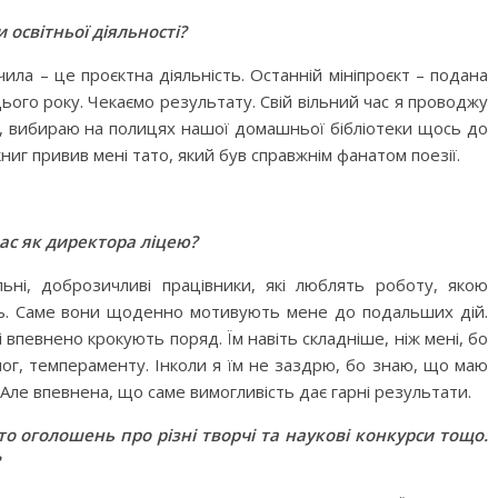
 освітньої діяльності?
ила – це проєктна діяльність. Останній мініпроєкт – подана
ього року. Чекаємо результату. Свій вільний час я проводжу
на, вибираю на полицях нашої домашньої бібліотеки щось до
книг привив мені тато, який був справжнім фанатом поезії.
Вас як директора ліцею?
льні, доброзичливі працівники, які люблять роботу, якою
сть. Саме вони щоденно мотивують мене до подальших дій.
і впевнено крокують поряд. Їм навіть складніше, ніж мені, бо
ог, темпераменту. Інколи я їм не заздрю, бо знаю, що маю
Але впевнена, що саме вимогливість дає гарні результати.
то оголошень про різні творчі та наукові конкурси тощо.