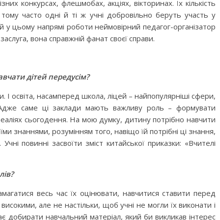
них конкурсах, флешмобах, акціях, вікторинах. Їх кількість
, тому часто одні й ті ж учні добровільно беруть участь у
ей у цьому напрямі роботи неймовірний педагог-організатор
заслуга, вона справжній фанат своєї справи.
навчати дітей передусім?
и. І освіта, насамперед школа, ліцей – найпопулярніші сфери,
 Адже саме ці заклади мають важливу роль – формувати
 реаліях сьогодення. На мою думку, дитину потрібно навчити
и знаннями, розумінням того, навіщо їй потрібні ці знання,
. Учні повинні засвоїти зміст китайської приказки: «Вчителі
лів?
амагатися весь час їх оцінювати, навчитися ставити перед
високими, але не настільки, щоб учні не могли їх виконати і
ає добирати навчальний матеріал, який би викликав інтерес