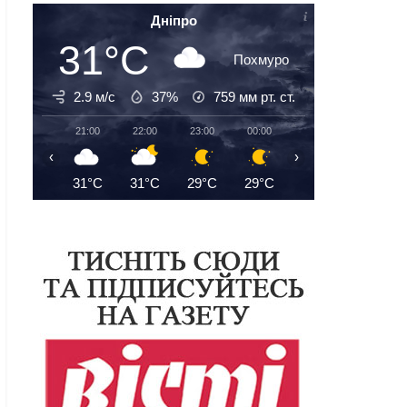
Дніпро
31°C
Похмуро
2.9 м/с
37%
759
мм рт. ст.
21:00
22:00
23:00
00:00
01:00
02:00
‹
›
31°C
31°C
29°C
29°C
28°C
27°C