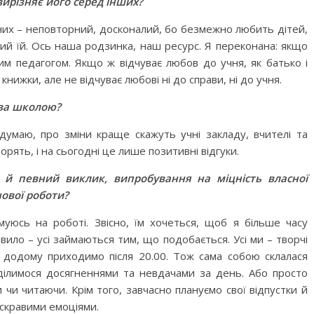
вирізняє його серед інших?
з них – неповторний, досконалий, бо безмежно любить дітей,
ий їй. Ось наша родзинка, наш ресурс. Я переконана: якщо
им педагогом. Якщо ж відчуває любов до учня, як батько і
книжки, але не відчуває любові ні до справи, ні до учня.
тва школою?
думаю, про зміни краще скажуть учні закладу, вчителі та
орять, і на сьогодні це лише позитивні відгуки.
 й певний виклик, випробування на міцність власної
нової роботи?
уюсь на роботі. Звісно, їм хочеться, щоб я більше часу
вило – усі займаються тим, що подобається. Усі ми – творчі
у додому приходимо після 20.00. Тож сама собою склалася
и ділимося досягненнями та невдачами за день. Або просто
чи читаючи. Крім того, завчасно плануємо свої відпустки й
скравими емоціями.