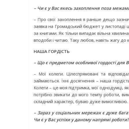
– Чи є у Вас якесь захоп­лення поза межами
– Про свої захоплення я раніше дещо зазнач
заявка на Громадський бюджет у листопаді ц
за книгами. Як тільки випадає вільна хвили
вподоби і читаю. Таку любов, навіть жагу до 
НАША ГОРДІСТЬ
– Що є предметом особливої гордості для 
– Мої колеги. Цілеспрямовані та відповіда
займаються. Їхні досягнення – наша горді
Колеги – це моя підтримка, мої однодумці, як
потрібно звикати до мого темпу роботи, вим
складний характер, буваю дуже вимогливою. 
– Зараз у соціальних мережах є дуже бага
Чи є у Вас успіхи у даному напрямі роботи?