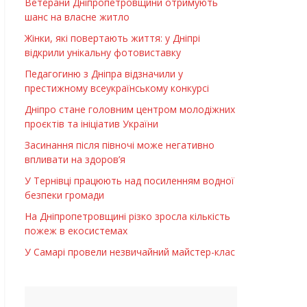
Ветерани Дніпропетровщини отримують
шанс на власне житло
Жінки, які повертають життя: у Дніпрі
відкрили унікальну фотовиставку
Педагогиню з Дніпра відзначили у
престижному всеукраїнському конкурсі
Дніпро стане головним центром молодіжних
проєктів та ініціатив України
Засинання після півночі може негативно
впливати на здоров’я
У Тернівці працюють над посиленням водної
безпеки громади
На Дніпропетровщині різко зросла кількість
пожеж в екосистемах
У Самарі провели незвичайний майстер-клас