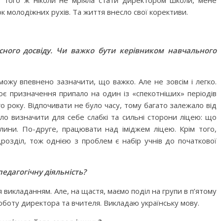
До того ж ніколи не мріяла стати директором школи, мене
к молодіжних рухів. Та життя внесло свої корективи.
сного досвіду. Чи важко бути керівником навчального
ожу впевнено зазначити, що важко. Але не зовсім і легко.
оє призначення припало на один із «спекотніших» періодів
го року. Відпочивати не було часу, тому багато залежало від
ло визначити для себе слабкі та сильні сторони ліцею: що
лини. По-друге, працювати над іміджем ліцею. Крім того,
дрозділ, тож однією з проблем є набір учнів до початкової
едагогічну діяльність?
я викладанням. Але, на щастя, маємо поділ на групи в п’ятому
роботу директора та вчителя. Викладаю українську мову.