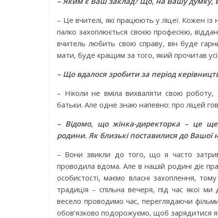
– Яким є Ваш заклад? Що, на Вашу думку, 
– Це вчителі, які працюють у ліцеї. Кожен і
палко захоплюється своєю професією, віддан
вчитель любить свою справу, він буде гарн
мати, буде кращим за того, який прочитав усі 
– Що вдалося зробити за період керівниц
– Ніколи не вміла вихваляти свою роботу, 
батьки. Але одне знаю напевно: про ліцей гов
– Відомо, що жінка-директорка – це ще
родини. Як близькі поставилися до Вашої 
– Вони звикли до того, що я часто затрим
проводила вдома. Але в нашій родині діє пра
особистості, маємо власні захоплення, том
традиція – спільна вечеря, під час якої м
весело проводимо час, переглядаючи фільми 
обов’язково подорожуємо, щоб зарядитися я