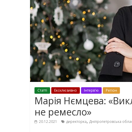
Cтаттi
Ексклюзивно
Інтерв'ю
Регіон
Марія Нємцева: «Вик
не ремесло»
,
20.12.2021
директорка
Дніпропетровська обла