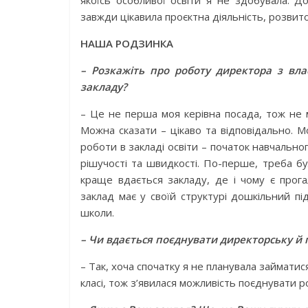
якоїсь особливої освіти я не здобувала. 
завжди цікавила проєктна діяльність, розвито
НАША РОДЗИНКА
– Розкажіть про роботу директора з вла
закладу?
– Це не перша моя керівна посада, тож не м
Можна сказати – цікаво та відповідально. М
роботи в закладі освіти – початок навчально
рішучості та швидкості. По-перше, треба бу
краще вдається закладу, де і чому є прога
заклад має у своїй структурі дошкільний пі
школи.
– Чи вдається поєднувати директорську й п
– Так, хоча спочатку я не планувала займатис
класі, тож з’явилася можливість поєднувати 