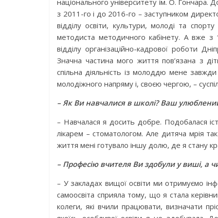
національного університету ім. О. Гончара. Д
з 2011-го і до 2016-го – заступником дирек
відділу освіти, культури, молоді та спорту
методиста методичного кабінету. А вже з
відділу організаційно-кадрової роботи Дні
Значна частина мого життя пов’язана з ді
спільна діяльність із молоддю мене завжди
молодіжного напряму і, своєю чергою, – сусп
– Як Ви навчалися в школі? Ваш улюблени
– Навчалася я досить добре. Подобалася іст
лікарем – стоматологом. Але дитяча мрія та
життя мені готувало іншу долю, де я стану кра
– Професію вчителя Ви здобули у виші, а ч
– У закладах вищої освіти ми отримуємо ін
самоосвіта сприяла тому, що я стала керівни
колеги, які вчили працювати, визначати прі