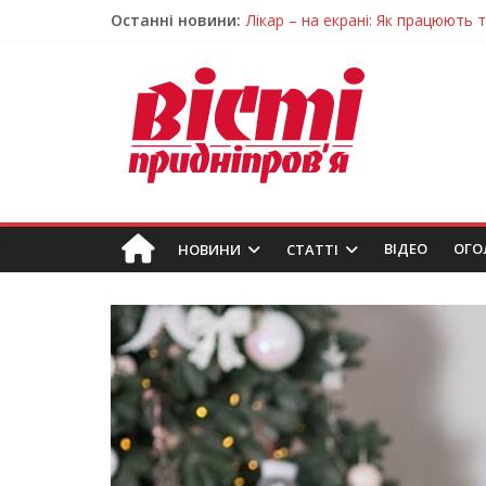
Останні новини:
Лікар – на екрані: Як працюють
У Дніпрі триває масштабна під
Пошуки тривають: на Дніпропет
Ветерани Дніпропетровщини от
Говорити про воду без паніки: 
ВIДЕО
ОГО
НОВИНИ
СТАТТІ