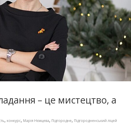
ладання – це мистецтво, а
,
,
,
,
сть
конкурс
Марія Нємцева
Підгородне
Підгородненський ліцей