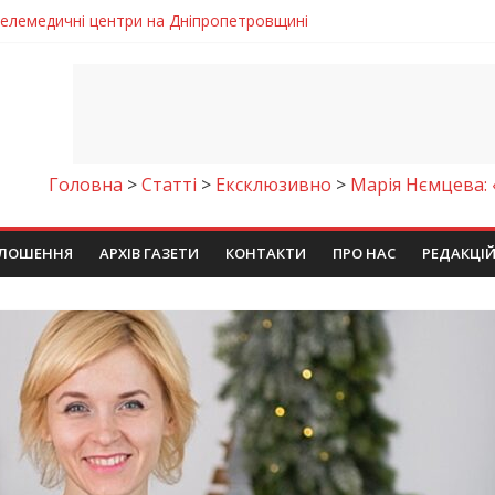
 телемедичні центри на Дніпропетровщині
готовка до опалювального сезону
ровщині досліджують місце розташування легендарного монасти
римують шанс на власне житло
чому важлива правильна комунікація
Головна
>
Cтаттi
>
Ексклюзивно
>
Марія Нємцева: 
ЛОШЕННЯ
АРХІВ ГАЗЕТИ
КОНТАКТИ
ПРО НАС
РЕДАКЦІ