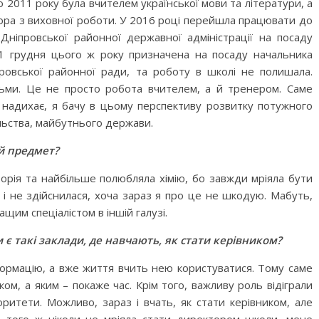
о 2011 року була вчителем української мови та літератури, а
тора з виховної роботи. У 2016 році перейшла працювати до
 Дніпровської районної державної адміністрації на посаду
 1 грудня цього ж року призначена на посаду начальника
провської районної ради, та роботу в школі не полишала.
тьми. Це не просто робота вчителем, а й тренером. Саме
 надихає, я бачу в цьому перспективу розвитку потужного
ільства, майбутнього держави.
й предмет?
орія та найбільше полюбляла хімію, бо завжди мріяла бути
к і не здійснилася, хоча зараз я про це не шкодую. Мабуть,
щим спеціалістом в іншій галузі.
и є такі заклади, де навчають, як стати керівником?
формацію, а вже життя вчить нею користуватися. Тому саме
ком, а яким – покаже час. Крім того, важливу роль відіграли
оритети. Можливо, зараз і вчать, як стати керівником, але