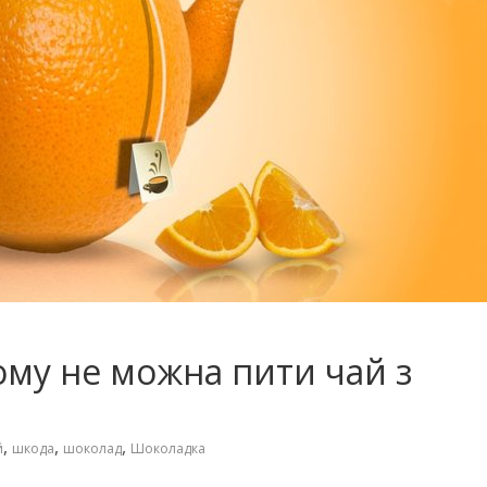
му не можна пити чай з
,
,
,
й
шкода
шоколад
Шоколадка