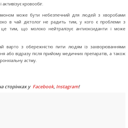
і активізує кровообіг.
лимоном може бути небезпечний для людей з хворобами
око в чай дієтолог не радить тим, у кого є проблеми з
 це тим, що молоко нейтралізує антиоксиданти і може
ай варто з обережністю пити людям із захворюваннями
ння або відразу після прийому медичних препаратів, а також
бронхіальну астму.
M
на сторінках у
Facebook
,
Instagram
!