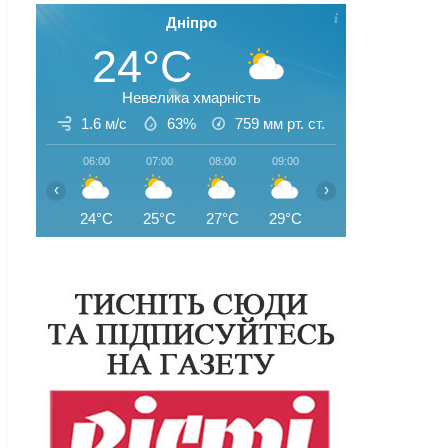
Дніпро
24°C
Невелика хмарність
1.6 м/с
63%
759
мм рт. ст.
06:00
07:00
08:00
09:00
10:00
11:00
‹
›
24°C
25°C
27°C
29°C
31°C
32°C