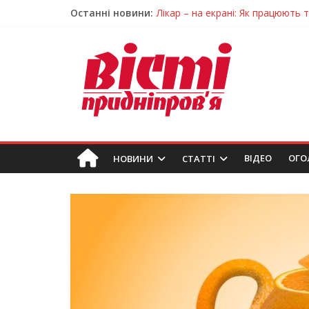
Останні новини:
Лікар – на екрані: Як працюють
У Дніпрі триває масштабна під
Пошуки тривають: на Дніпропет
Ветерани Дніпропетровщини от
Говорити про воду без паніки: 
ВIДЕО
ОГО
НОВИНИ
СТАТТІ