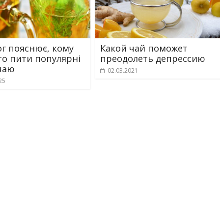
ог пояснює, кому
Какой чай поможет
то пити популярні
преодолеть депрессию
чаю
02.03.2021
25