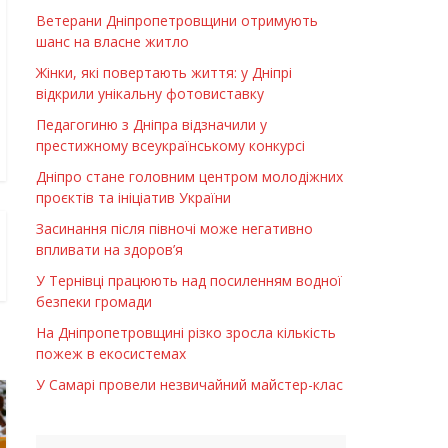
Ветерани Дніпропетровщини отримують
шанс на власне житло
Жінки, які повертають життя: у Дніпрі
відкрили унікальну фотовиставку
Педагогиню з Дніпра відзначили у
престижному всеукраїнському конкурсі
Дніпро стане головним центром молодіжних
проєктів та ініціатив України
Засинання після півночі може негативно
впливати на здоров’я
У Тернівці працюють над посиленням водної
безпеки громади
На Дніпропетровщині різко зросла кількість
пожеж в екосистемах
У Самарі провели незвичайний майстер-клас