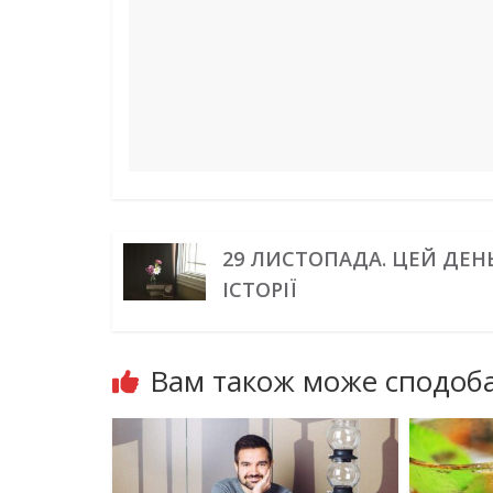
k
s
n
m
p
e
t
r
29 ЛИСТОПАДА. ЦЕЙ ДЕН
ІСТОРІЇ
Вам також може сподоба