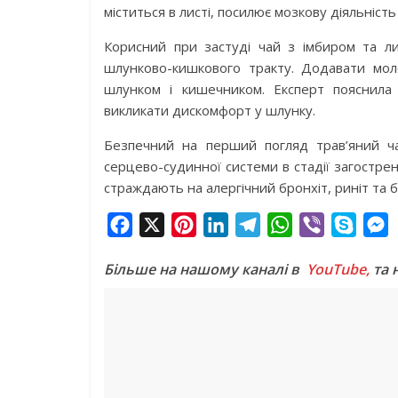
міститься в листі, посилює мозкову діяльність 
Корисний при застуді чай з імбиром та 
шлунково-кишкового тракту. Додавати мол
шлунком і кишечником. Експерт пояснила
викликати дискомфорт у шлунку.
Безпечний на перший погляд трав’яний ч
серцево-судинної системи в стадії загостре
страждають на алергічний бронхіт, риніт та 
F
X
P
L
T
W
V
S
a
i
i
e
h
i
k
e
Більше на нашому каналі в
YouTube,
та 
c
n
n
l
a
b
y
s
e
t
k
e
t
e
p
s
b
e
e
g
s
r
e
e
o
r
d
r
A
n
o
e
I
a
p
g