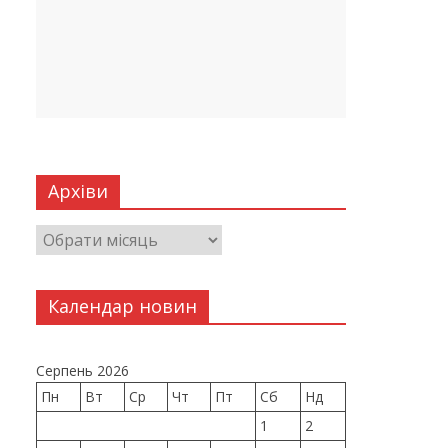
Архіви
Календар новин
Серпень 2026
Пн
Вт
Ср
Чт
Пт
Сб
Нд
1
2