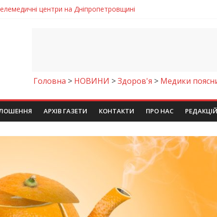
 телемедичні центри на Дніпропетровщині
готовка до опалювального сезону
ровщині досліджують місце розташування легендарного монасти
римують шанс на власне житло
чому важлива правильна комунікація
Головна
>
НОВИНИ
>
Здоров'я
>
Медики поясни
ЛОШЕННЯ
АРХІВ ГАЗЕТИ
КОНТАКТИ
ПРО НАС
РЕДАКЦІ