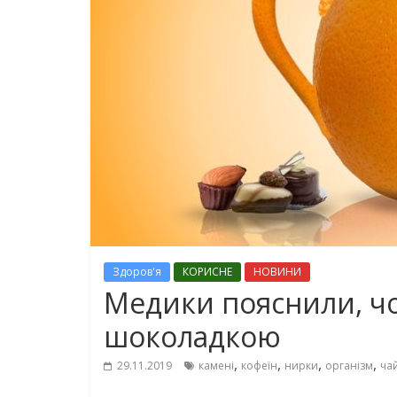
Здоров'я
КОРИСНЕ
НОВИНИ
Медики пояснили, чо
шоколадкою
,
,
,
,
29.11.2019
камені
кофеїн
нирки
організм
ча