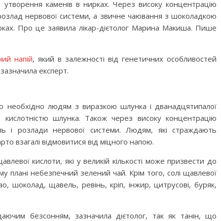
утворення каменів в нирках. Через високу концентрацію
 розлад нервової системи, а звичне чаювання з шоколадкою
рках. Про це заявила лікар-дієтолог Марина Макиша. Пише
ий напій
, який в залежності від генетичних особливостей
 зазначила експерт.
 необхідно людям з виразкою шлунка і дванадцятипалої
ю кислотністю шлунка. Також через високу концентрацію
ль і розлади нервової системи. Людям, які страждають
рто взагалі відмовитися від міцного напою.
щавлевої кислоти, які у великій кількості може призвести до
му плані небезпечний зелений чай. Крім того, солі щавлевої
ао, шоколад, щавель, ревінь, кріп, інжир, цитрусові, буряк,
ючим безсонням, зазначила дієтолог, так як танін, що