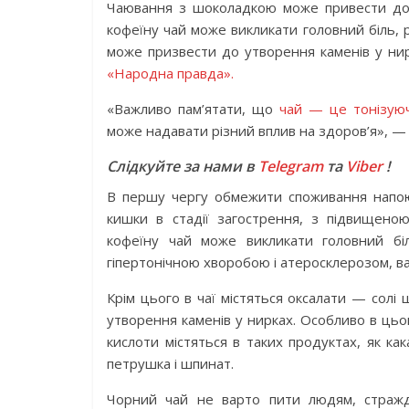
Чаювання з шоколадкою може привести до 
кофеїну чай може викликати головний біль,
може призвести до утворення каменів у ни
«Народна правда».
«Важливо пам’ятати, що
чай — це тонізуюч
може надавати різний вплив на здоров’я», —
Слідкуйте за нами в
Telegram
та
Viber
!
В першу чергу обмежити споживання напою
кишки в стадії загострення, з підвищено
кофеїну чай може викликати головний бі
гіпертонічною хворобою і атеросклерозом, ва
Крім цього в чаї містяться оксалати — солі 
утворення каменів у нирках. Особливо в цьо
кислоти містяться в таких продуктах, як как
петрушка і шпинат.
Чорний чай не варто пити людям, стражда