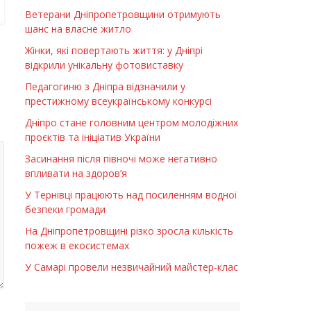
Ветерани Дніпропетровщини отримують
шанс на власне житло
Жінки, які повертають життя: у Дніпрі
відкрили унікальну фотовиставку
Педагогиню з Дніпра відзначили у
престижному всеукраїнському конкурсі
Дніпро стане головним центром молодіжних
проєктів та ініціатив України
Засинання після півночі може негативно
впливати на здоров’я
У Тернівці працюють над посиленням водної
безпеки громади
На Дніпропетровщині різко зросла кількість
пожеж в екосистемах
У Самарі провели незвичайний майстер-клас