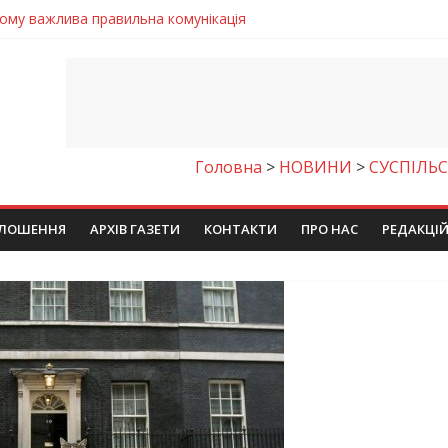
 телемедичні центри на Дніпропетровщині
готовка до опалювального сезону
ровщині досліджують місце розташування легендарного монасти
римують шанс на власне житло
чому важлива правильна комунікація
Головна
>
НОВИНИ
>
СУСПІЛЬ
ЛОШЕННЯ
АРХІВ ГАЗЕТИ
КОНТАКТИ
ПРО НАС
РЕДАКЦІ