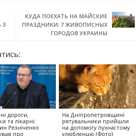
КУДА ПОЕХАТЬ НА МАЙСКИЕ
 З
ПРАЗДНИКИ: 7 ЖИВОПИСНЫХ
ГОРОДОВ УКРАИНЫ
тись:
ні дороги,
На Дніпропетровщині
и та лікарні:
рятувальники прийшли
ин Резніченко
на допомогу пухнастому
тував про
улюбленцю (Фото)