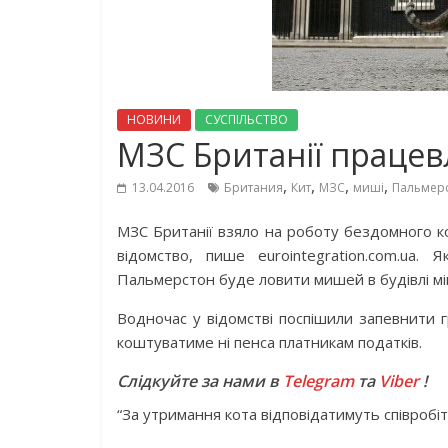
НОВИНИ
СУСПІЛЬСТВО
МЗС Британії працев
,
,
,
,
13.04.2016
Британия
Кит
МЗС
миші
Пальмер
МЗС Британії взяло на роботу бездомного к
відомство, пише eurointegration.com.ua.
Пальмерстон буде ловити мишей в будівлі мі
Водночас у відомстві поспішили запевнити г
коштуватиме ні пенса платникам податків.
Слідкуйте за нами в
Telegram
та
Viber
!
“За утримання кота відповідатимуть співробітн