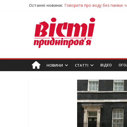
Останні новини:
Лікар – на екрані: Як працюють
У Дніпрі триває масштабна під
Пошуки тривають: на Дніпропет
Ветерани Дніпропетровщини от
Говорити про воду без паніки: 
ВIДЕО
ОГО
НОВИНИ
СТАТТІ