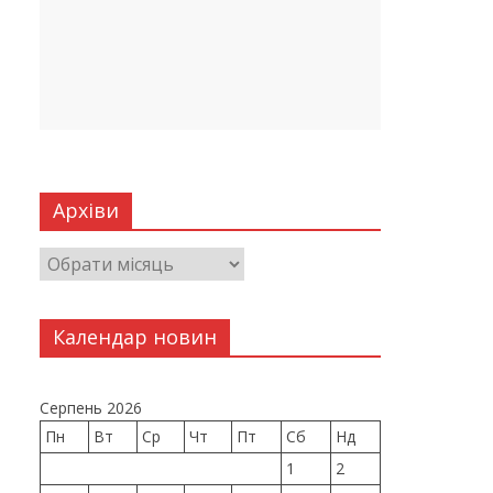
Архіви
Календар новин
Серпень 2026
Пн
Вт
Ср
Чт
Пт
Сб
Нд
1
2