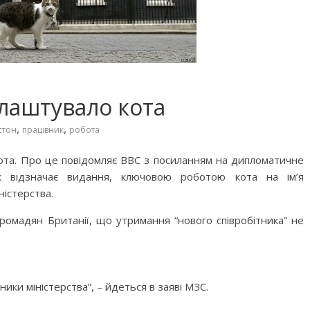
лаштувало кота
,
,
стон
працівник
робота
ота. Про це повідомляє ВВС з посиланням на дипломатичне
 Як відзначає видання, ключовою роботою кота на ім’я
ністерства.
ромадян Британії, що утримання “нового співробітника” не
ики міністерства”, – йдеться в заяві МЗС.