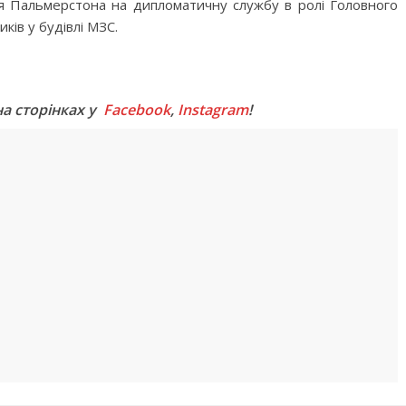
тя Пальмерстона на дипломатичну службу в ролі Головного
ів у будівлі МЗС.
M
на сторінках у
Facebook
,
Instagram
!