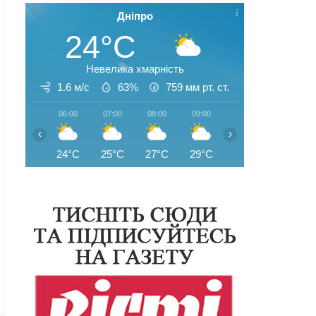
Дніпро
24°C
Невелика хмарність
1.6 м/с
63%
759
мм рт. ст.
06:00
07:00
08:00
09:00
10:00
11:00
‹
›
24°C
25°C
27°C
29°C
31°C
32°C