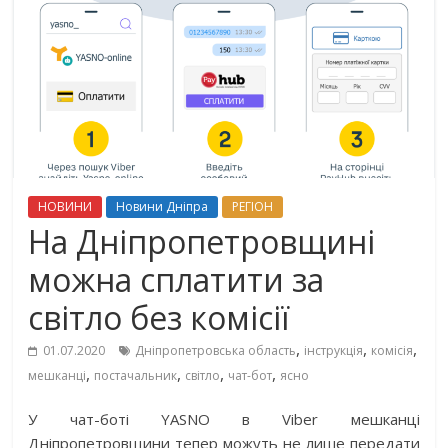
НОВИНИ
Новини Дніпра
РЕГІОН
На Дніпропетровщині
можна сплатити за
світло без комісії
,
,
,
01.07.2020
Дніпропетровська область
інструкція
комісія
,
,
,
,
мешканці
постачальник
світло
чат-бот
ясно
У чат-боті YASNO в Viber мешканці
Дніпропетровщини тепер можуть не лише передати