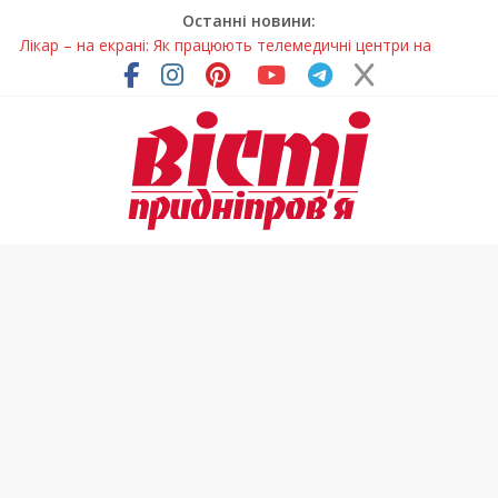
Останні новини:
Лікар – на екрані: Як працюють телемедичні центри на
Дніпропетровщині
У Дніпрі триває масштабна підготовка до опалювального
сезону
Пошуки тривають: на Дніпропетровщині досліджують місце
розташування легендарного монастиря (Фото)
Ветерани Дніпропетровщини отримують шанс на власне
житло
Говорити про воду без паніки: чому важлива правильна
комунікація