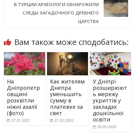
В ТУРЦИИ АРХЕОЛОГИ ОБНАРУЖИЛИ
СЛЕДЫ ЗАГАДОЧНОГО ДРЕВНЕГО
ЦАРСТВА
Вам також може сподобатись:
На
Как жителям
У Дніпрі
Дніпропетр
Днепра
розширюют
овщині
уменьшить
ь мережу
розквітли
сумму в
укриттів у
ніжні азалії
платежке за
закладах
(фото)
свет
дошкільної
освіти
27.01.2021
21.02.2020
05.05.2026