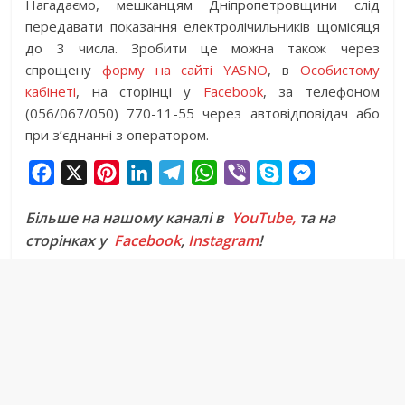
Нагадаємо, мешканцям Дніпропетровщини слід
передавати показання електролічильників щомісяця
до 3 числа. Зробити це можна також через
спрощену
форму на сайті YASNO
, в
Особистому
кабінеті
, на сторінці у
Facebook
, за телефоном
(056/067/050) 770-11-55 через автовідповідач або
при з’єднанні з оператором.
F
X
P
L
T
W
V
S
M
a
i
i
e
h
i
k
e
Більше на нашому каналі в
YouTube,
та на
c
n
n
l
a
b
y
s
сторінках у
Facebook
,
Instagram
!
e
t
k
e
t
e
p
s
b
e
e
g
s
r
e
e
o
r
d
r
A
n
o
e
I
a
p
g
k
s
n
m
p
e
t
r