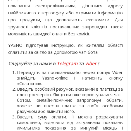
показання електролічильника, дізнатися адресу
найближчого енергоофісу або отримати інформацію
про продукти, що дозволяють економити. Для
зручності клієнтів постачальник запровадив також
можливість швидкої оплати без комісії.
YASNO підготував інструкцію, як жителям області
сплатити за світло за допомогою чат-бота:
Слідкуйте за нами в
Telegram
та
Viber
!
Перейдіть за посиланнямабо через пошук Viber
знайдіть Yasno-online і натисніть кнопку
«Сплатити».
Введіть особовий рахунок, вказаний в платіжці за
електроенергію. Якщо ви вже користувалися чат-
ботом, онлайн-помічник запропонує обрати,
хочете ви внести платіж за своїм особовим
рахунком або змінити його.
Введіть суму оплати. Її можна розрахувати
самостійно, віднявши від актуальних показань
лічильника показання за минулий місяць і