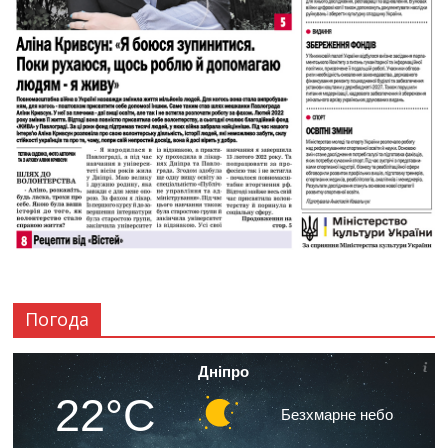
Погода
Дніпро
22°C
Безхмарне небо