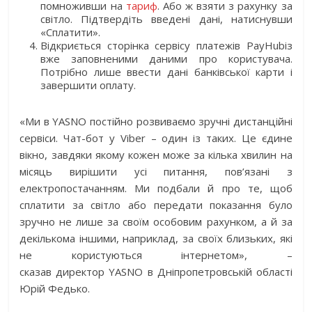
помноживши на
тариф
. Або ж взяти з рахунку за
світло. Підтвердіть введені дані, натиснувши
«Сплатити».
Відкриється сторінка сервісу платежів PayHubіз
вже заповненими даними про користувача.
Потрібно лише ввести дані банківської карти і
завершити оплату.
«Ми в YASNO постійно розвиваємо зручні дистанційні
сервіси. Чат-бот у Viber – один із таких. Це єдине
вікно, завдяки якому кожен може за кілька хвилин на
місяць вирішити усі питання, пов’язані з
електропостачанням. Ми подбали й про те, щоб
сплатити за світло або передати показання було
зручно не лише за своїм особовим рахунком, а й за
декількома іншими, наприклад, за своїх близьких, які
не користуються інтернетом», –
сказав
директор YASNO в Дніпропетровській області
Юрій Федько.