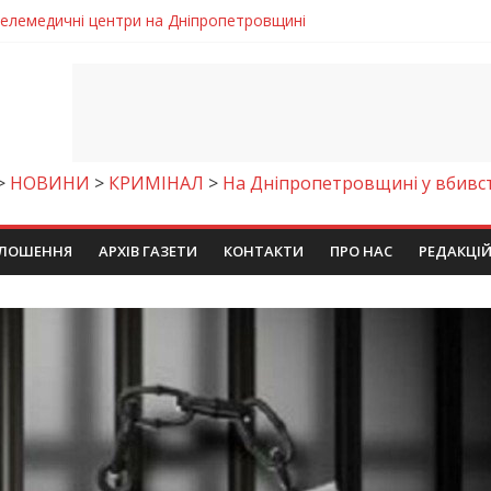
 телемедичні центри на Дніпропетровщині
готовка до опалювального сезону
ровщині досліджують місце розташування легендарного монасти
римують шанс на власне житло
чому важлива правильна комунікація
>
НОВИНИ
>
КРИМІНАЛ
>
На Дніпропетровщині у вбивств
ЛОШЕННЯ
АРХІВ ГАЗЕТИ
КОНТАКТИ
ПРО НАС
РЕДАКЦІ