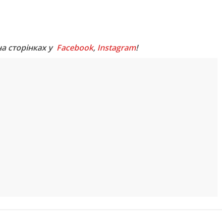
M
на сторінках у
Facebook
,
Instagram
!