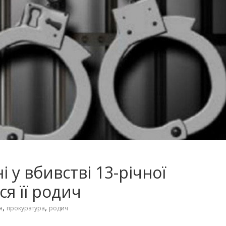
у вбивстві 13-річної
я її родич
,
,
я
прокуратура
родич