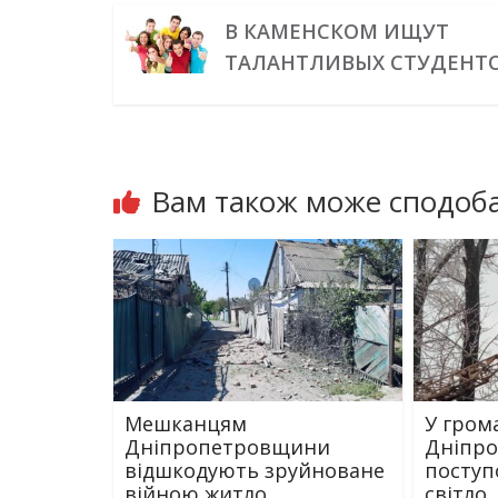
В КАМЕНСКОМ ИЩУТ
ТАЛАНТЛИВЫХ СТУДЕНТ
Вам також може сподоба
Мешканцям
У гром
Дніпропетровщини
Дніпр
відшкодують зруйноване
поступ
війною житло
світло