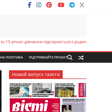
ря (Фото)
і 13-річної дівчинки підозрюється її родич
ЙНА ПОЛІТИКА
ПІДТРИМАЙТЕ ПРОЄКТ
Новий випуск газети