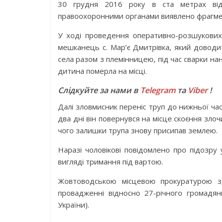
30 грудня 2016 року в ста метрах від
правоохоронними органами виявлено фрагмент
У ході проведення оперативно-розшукових
мешканець с. Мар’є Дмитрівка, який доводи
села разом з племінницею, під час сварки нан
дитина померла на місці.
Слідкуйте за нами в
Telegram
та
Viber
!
Далі зловмисник переніс труп до нижньої ча
два дні він повернувся на місце скоєння злоч
чого залишки трупа знову присипав землею.
Наразі чоловікові повідомлено про підозру 
вигляді тримання під вартою.
Жовтоводською місцевою прокуратурою зд
провадженні відносно 27-річного громадян
України).