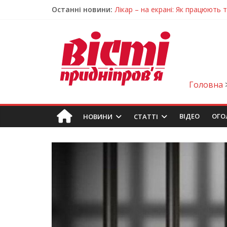
Останні новини:
Лікар – на екрані: Як працюють
У Дніпрі триває масштабна під
Пошуки тривають: на Дніпропет
Ветерани Дніпропетровщини от
Говорити про воду без паніки: 
Головна
ВIДЕО
ОГО
НОВИНИ
СТАТТІ