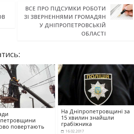
ВСЕ ПРО ПІДСУМКИ РОБОТИ
ОВ
ЗІ ЗВЕРНЕННЯМИ ГРОМАДЯН
У ДНІПРОПЕТРОВСЬКІЙ
ОБЛАСТІ
тись:
На Дніпропетровщині за
ади
15 хвилин знайшли
опетровщини
грабіжника
ово повертають
16.02.2017