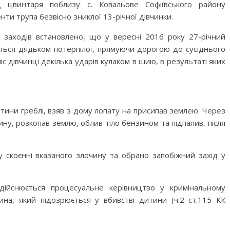
 цвинтаря поблизу с. Ковальове Софіївського району
и трупа безвісно зниклої 13-річної дівчинки.
 заходів встановлено, що у вересні 2016 року 27-річний
ться дядьком потерпілої, прямуючи дорогою до сусіднього
іс дівчинці декілька ударів кулаком в шию, в результаті яких
стини греблі, взяв з дому лопату на присипав землею. Через
ину, розкопав землю, облив тіло бензином та підпалив, після
у скоєнні вказаного злочину та обрано запобіжний захід у
ійснюється процесуальне керівництво у кримінальному
ина, який підозрюється у вбивстві дитини (ч.2 ст.115 КК