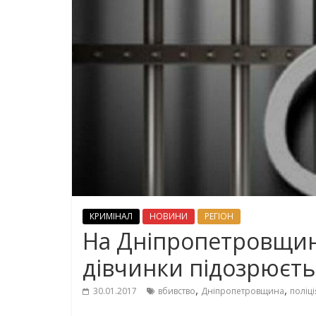
КРИМІНАЛ
НОВИНИ
РЕГІОН
На Дніпропетровщині 
дівчинки підозрюєтьс
,
,
30.01.2017
вбивство
Дніпропетровщина
поліці