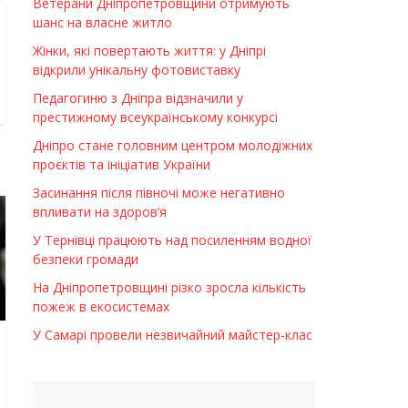
Ветерани Дніпропетровщини отримують
шанс на власне житло
Жінки, які повертають життя: у Дніпрі
відкрили унікальну фотовиставку
Педагогиню з Дніпра відзначили у
престижному всеукраїнському конкурсі
Дніпро стане головним центром молодіжних
проєктів та ініціатив України
Засинання після півночі може негативно
впливати на здоров’я
У Тернівці працюють над посиленням водної
безпеки громади
На Дніпропетровщині різко зросла кількість
пожеж в екосистемах
У Самарі провели незвичайний майстер-клас