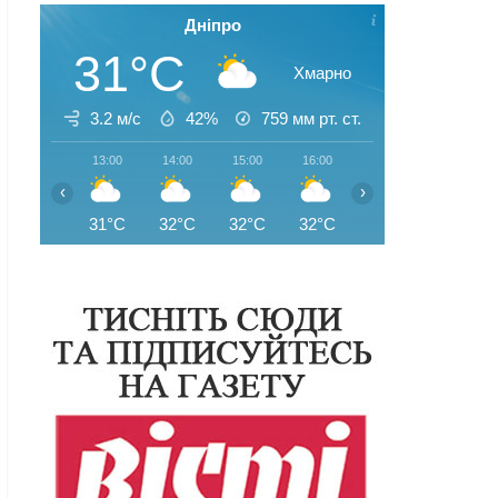
Дніпро
31°C
Хмарно
3.2 м/с
42%
759
мм рт. ст.
13:00
14:00
15:00
16:00
17:00
18:00
‹
›
31°C
32°C
32°C
32°C
32°C
31°C