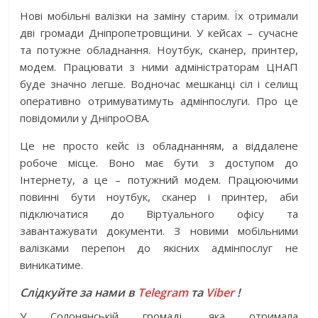
Нові мобільні валізки на заміну старим. Їх отримали
дві громади Дніпропетровщини. У кейсах – сучасне
та потужне обладнання. Ноутбук, сканер, принтер,
модем. Працювати з ними адміністраторам ЦНАП
буде значно легше. Водночас мешканці сіл і селищ
оперативно отримуватимуть адмінпослуги. Про це
повідомили у ДніпроОВА.
Це не просто кейс із обладнанням, а віддалене
робоче місце. Воно має бути з доступом до
Інтернету, а це – потужний модем. Працюючими
повинні бути ноутбук, сканер і принтер, аби
підключатися до Віртуального офісу та
завантажувати документи. З новими мобільними
валізками перепон до якісних адмінпослуг не
виникатиме.
Слідкуйте за нами в
Telegram
та
Viber
!
У Солонянській громаді, яка отримала