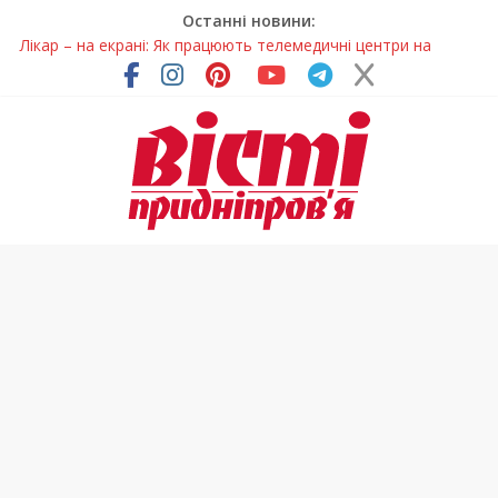
Останні новини:
Лікар – на екрані: Як працюють телемедичні центри на
Дніпропетровщині
У Дніпрі триває масштабна підготовка до опалювального
сезону
Пошуки тривають: на Дніпропетровщині досліджують місце
розташування легендарного монастиря (Фото)
Ветерани Дніпропетровщини отримують шанс на власне
житло
Говорити про воду без паніки: чому важлива правильна
комунікація