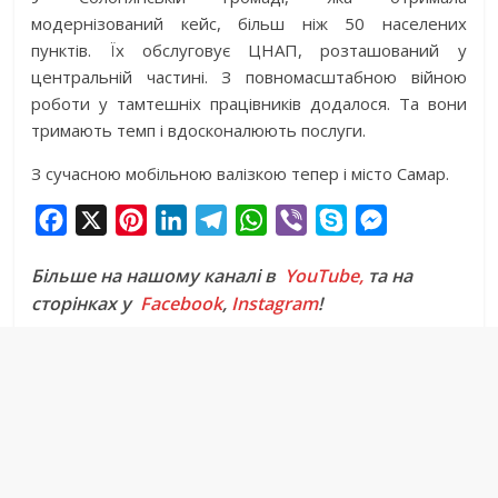
модернізований кейс, більш ніж 50 населених
пунктів. Їх обслуговує ЦНАП, розташований у
центральній частині. З повномасштабною війною
роботи у тамтешніх працівників додалося. Та вони
тримають темп і вдосконалюють послуги.
З сучасною мобільною валізкою тепер і місто Самар.
F
X
P
L
T
W
V
S
M
a
i
i
e
h
i
k
e
Більше на нашому каналі в
YouTube,
та на
c
n
n
l
a
b
y
s
сторінках у
Facebook
,
Instagram
!
e
t
k
e
t
e
p
s
b
e
e
g
s
r
e
e
o
r
d
r
A
n
o
e
I
a
p
g
k
s
n
m
p
e
t
r