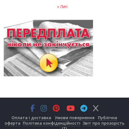
« Лип
Оплата і доставка
Умови повернення
Публічна
оферта
Політика конфіденційності
Звіт про прозорість
JTI