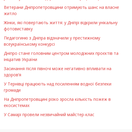
Ветерани Дніпропетровщини отримують шанс на власне
житло
Жінки, які повертають життя: у Дніпрі відкрили унікальну
фотовиставку
Педагогиню з Дніпра відзначили у престижному
всеукраїнському конкурсі
Дніпро стане головним центром молодіжних проєктів та
ініціатив України
Засинання після півночі може негативно впливати на
здоров’я
У Тернівці працюють над посиленням водної безпеки
громади
На Дніпропетровщині різко зросла кількість пожеж в
екосистемах
У Самарі провели незвичайний майстер-клас