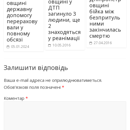
овщині у
овщині
овщині
ДТП
державну
бійка між
загинуло 3
допомогу
безпритуль
людини, ще
перерахову
ними
2
вали у
закінчилась
знаходяться
повному
смертю
у реанімації
обсязі
27.04.2016
10.05.2016
05.01.2024
Залишити відповідь
Ваша e-mail адреса не оприлюднюватиметься.
Обов’язкові поля позначені
*
Коментар
*