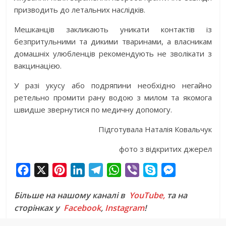
призводить до летальних наслідків.
Мешканців закликають уникати контактів із
безпритульними та дикими тваринами, а власникам
домашніх улюбленців рекомендують не зволікати з
вакцинацією.
У разі укусу або подряпини необхідно негайно
ретельно промити рану водою з милом та якомога
швидше звернутися по медичну допомогу.
Підготувала Наталія Ковальчук
фото з відкритих джерел
F
X
P
L
T
W
V
S
M
a
i
i
e
h
i
k
e
Більше на нашому каналі в
YouTube,
та на
c
n
n
l
a
b
y
s
сторінках у
Facebook
,
Instagram
!
e
t
k
e
t
e
p
s