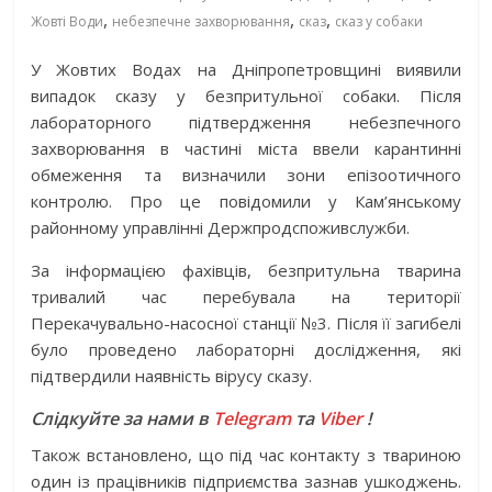
,
,
,
Жовті Води
небезпечне захворювання
сказ
сказ у собаки
У Жовтих Водах на Дніпропетровщині виявили
випадок сказу у безпритульної собаки. Після
лабораторного підтвердження небезпечного
захворювання в частині міста ввели карантинні
обмеження та визначили зони епізоотичного
контролю. Про це повідомили у Кам’янському
районному управлінні Держпродспоживслужби.
За інформацією фахівців, безпритульна тварина
тривалий час перебувала на території
Перекачувально-насосної станції №3. Після її загибелі
було проведено лабораторні дослідження, які
підтвердили наявність вірусу сказу.
Слідкуйте за нами в
Telegram
та
Viber
!
Також встановлено, що під час контакту з твариною
один із працівників підприємства зазнав ушкоджень.