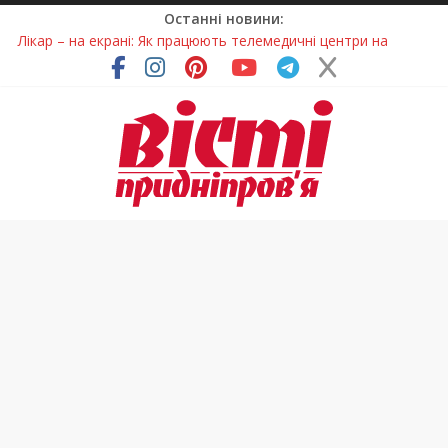
Останні новини:
Лікар – на екрані: Як працюють телемедичні центри на
Дніпропетровщині
У Дніпрі триває масштабна підготовка до опалювального
сезону
Пошуки тривають: на Дніпропетровщині досліджують місце
розташування легендарного монастиря (Фото)
Ветерани Дніпропетровщини отримують шанс на власне
житло
Говорити про воду без паніки: чому важлива правильна
комунікація