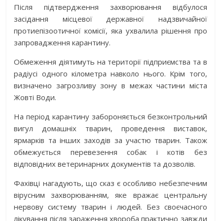
Після підтвердження захворювання відбулося
засідання місцевої державної надзвичайної
протиепізоотичної комісії, яка ухвалила рішення про
запровадження карантину.
Обмеження діятимуть на території підприємства та в
радіусі одного кілометра навколо нього. Крім того,
визначено загрозливу зону в межах частини міста
Жовті Води.
На період карантину забороняється безконтрольний
вигул домашніх тварин, проведення виставок,
ярмарків та інших заходів за участю тварин. Також
обмежується перевезення собак і котів без
відповідних ветеринарних документів та дозволів.
Фахівці нагадують, що сказ є особливо небезпечним
вірусним захворюванням, яке вражає центральну
нервову систему тварин і людей. Без своєчасного
лікування після зараження хвороба практично завжди