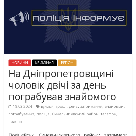
НОВИНИ
КРИМІНАЛ
РЕГІОН
На Дніпропетровщині
чоловік двічі за день
пограбував знайомого
,
,
,
,
,
18.03.2024
вулиця
гроші
день
затримання
знайомий
,
,
,
,
пограбування
поліція
Синельниківський район
телефон
чоловік
Поліцейські Синельниківського району затримали