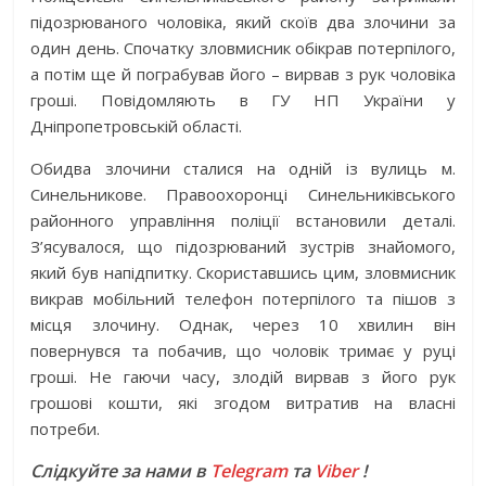
підозрюваного чоловіка, який скоїв два злочини за
один день. Спочатку зловмисник обікрав потерпілого,
а потім ще й пограбував його – вирвав з рук чоловіка
гроші. Повідомляють в ГУ НП України у
Дніпропетровській області.
Обидва злочини сталися на одній із вулиць м.
Синельникове. Правоохоронці Синельниківського
районного управління поліції встановили деталі.
З’ясувалося, що підозрюваний зустрів знайомого,
який був напідпитку. Скориставшись цим, зловмисник
викрав мобільний телефон потерпілого та пішов з
місця злочину. Однак, через 10 хвилин він
повернувся та побачив, що чоловік тримає у руці
гроші. Не гаючи часу, злодій вирвав з його рук
грошові кошти, які згодом витратив на власні
потреби.
Слідкуйте за нами в
Telegram
та
Viber
!