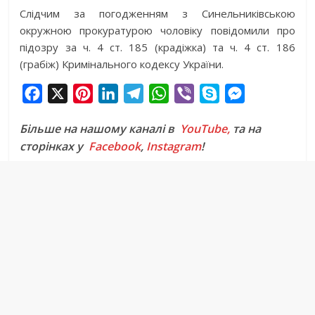
Слідчим за погодженням з Синельниківською
окружною прокуратурою чоловіку повідомили про
підозру за ч. 4 ст. 185 (крадіжка) та ч. 4 ст. 186
(грабіж) Кримінального кодексу України.
F
X
P
L
T
W
V
S
M
a
i
i
e
h
i
k
e
Більше на нашому каналі в
YouTube,
та на
c
n
n
l
a
b
y
s
сторінках у
Facebook
,
Instagram
!
e
t
k
e
t
e
p
s
b
e
e
g
s
r
e
e
o
r
d
r
A
n
o
e
I
a
p
g
k
s
n
m
p
e
t
r