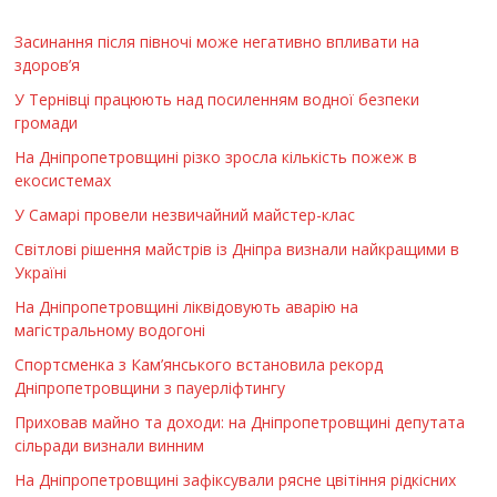
Засинання після півночі може негативно впливати на
здоров’я
У Тернівці працюють над посиленням водної безпеки
громади
На Дніпропетровщині різко зросла кількість пожеж в
екосистемах
У Самарі провели незвичайний майстер-клас
Світлові рішення майстрів із Дніпра визнали найкращими в
Україні
На Дніпропетровщині ліквідовують аварію на
магістральному водогоні
Спортсменка з Кам’янського встановила рекорд
Дніпропетровщини з пауерліфтингу
Приховав майно та доходи: на Дніпропетровщині депутата
сільради визнали винним
На Дніпропетровщині зафіксували рясне цвітіння рідкісних