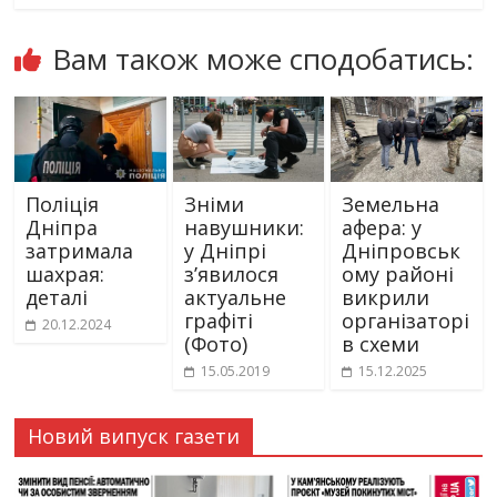
Вам також може сподобатись:
Поліція
Зніми
Земельна
Дніпра
навушники:
афера: у
затримала
у Дніпрі
Дніпровськ
шахрая:
з’явилося
ому районі
деталі
актуальне
викрили
графіті
організаторі
20.12.2024
(Фото)
в схеми
15.05.2019
15.12.2025
Новий випуск газети