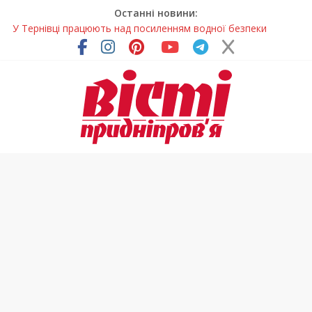
Останні новини:
У Тернівці працюють над посиленням водної безпеки
громади
На Дніпропетровщині різко зросла кількість пожеж в
екосистемах
У Самарі провели незвичайний майстер-клас
Світлові рішення майстрів із Дніпра визнали найкращими в
Україні
Засинання після півночі може негативно впливати на
здоров’я