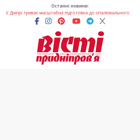
Останні новини:
У Дніпрі триває масштабна підготовка до опалювального
сезону
Пошуки тривають: на Дніпропетровщині досліджують місце
розташування легендарного монастиря (Фото)
Ветерани Дніпропетровщини отримують шанс на власне
житло
Андрій Горинін: “Нехай доля береже тих, хто служить, і всіх
українців!”
Лікар – на екрані: Як працюють телемедичні центри на
Дніпропетровщині