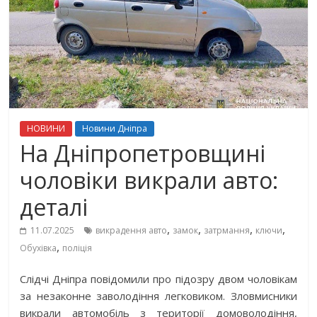
НОВИНИ
Новини Дніпра
На Дніпропетровщині
чоловіки викрали авто:
деталі
,
,
,
,
11.07.2025
викрадення авто
замок
затрмання
ключи
,
Обухівка
поліція
Слідчі Дніпра повідомили про підозру двом чоловікам
за незаконне заволодіння легковиком. Зловмисники
викрали автомобіль з території домоволодіння,