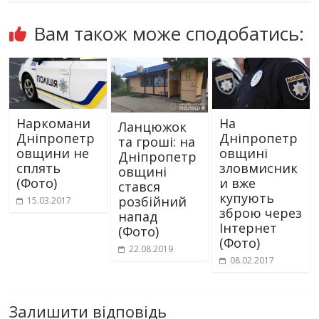
Вам також може сподобатись:
Наркомани
На
Ланцюжок
Дніпропетр
Дніпропетр
та гроші: на
овщини не
овщині
Дніпропетр
сплять
зловмисник
овщині
(Фото)
и вже
стався
купують
розбійний
15.03.2017
зброю через
напад
Інтернет
(Фото)
(Фото)
22.08.2019
08.02.2017
Залишити відповідь