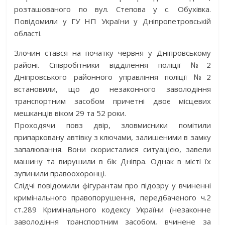
розташованого по вул. Степова у с. Обухівка.
Повідомили у ГУ НП України у Дніпропетровській
області.
Злочин стався на початку червня у Дніпровському
районі. Співробітники відділення поліції №2
Дніпровського районного управління поліції №2
встановили, що до незаконного заволодіння
транспортним засобом причетні двоє місцевих
мешканців віком 29 та 52 роки.
Проходячи повз двір, зловмисники помітили
припарковану автівку з ключами, залишеними в замку
запалювання. Вони скористалися ситуацією, завели
машину та вирушили в бік Дніпра. Однак в місті їх
зупинили правоохоронці.
Слідчі повідомили фігурантам про підозру у вчиненні
кримінального правопорушення, передбаченого ч.2
ст.289 Кримінального кодексу України (незаконне
заволодіння транспортним засобом, вчинене за