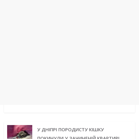
t
r
У ДНІПРІ ПОРОДИСТУ КІШКУ
ПОКИНУЛИ У ЗАЧИНЕНІЙ КВАРТИРІ