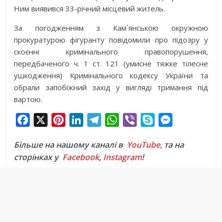
Ним виявився 33-річний місцевий житель.
За погодженням з Кам`янською окружною
прокуратурою фігуранту повідомили про підозру у
скоєнні кримінального правопорушення,
передбаченого ч. 1 ст. 121 (умисне тяжке тілесне
ушкодження) Кримінального кодексу України та
обрали запобіжний захід у вигляді тримання під
вартою.
F
X
P
L
T
W
V
S
M
a
i
i
e
h
i
k
e
Більше на нашому каналі в
YouTube,
та на
c
n
n
l
a
b
y
s
сторінках у
Facebook
,
Instagram
!
e
t
k
e
t
e
p
s
b
e
e
g
s
r
e
e
o
r
d
r
A
n
o
e
I
a
p
g
k
s
n
m
p
e