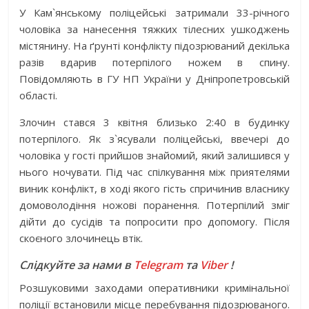
У Кам`янському поліцейські затримали 33-річного
чоловіка за нанесення тяжких тілесних ушкоджень
містянину. На ґрунті конфлікту підозрюваний декілька
разів вдарив потерпілого ножем в спину.
Повідомляють в ГУ НП України у Дніпропетровській
області.
Злочин стався 3 квітня близько 2:40 в будинку
потерпілого. Як з`ясували поліцейські, ввечері до
чоловіка у гості прийшов знайомий, який залишився у
нього ночувати. Під час спілкування між приятелями
виник конфлікт, в ході якого гість спричинив власнику
домоволодіння ножові поранення. Потерпілий зміг
дійти до сусідів та попросити про допомогу. Після
скоєного злочинець втік.
Слідкуйте за нами в
Telegram
та
Viber
!
Розшуковими заходами оперативники кримінальної
поліції встановили місце перебування підозрюваного.