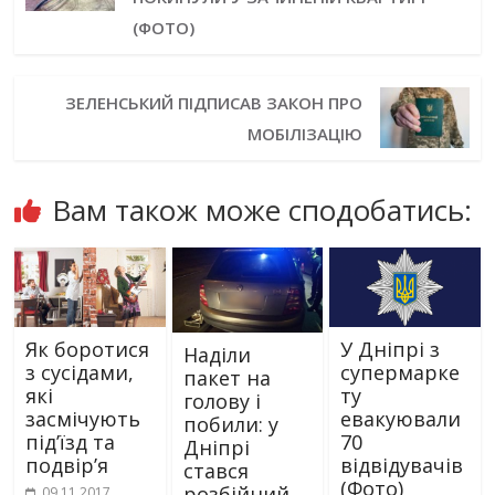
(ФОТО)
ЗЕЛЕНСЬКИЙ ПІДПИСАВ ЗАКОН ПРО
МОБІЛІЗАЦІЮ
Вам також може сподобатись:
Як боротися
У Дніпрі з
Наділи
з сусідами,
супермарке
пакет на
які
ту
голову і
засмічують
евакуювали
побили: у
під’їзд та
70
Дніпрі
подвір’я
відвідувачів
стався
(Фото)
розбійний
09.11.2017