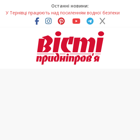
Останні новини:
У Тернівці працюють над посиленням водної безпеки
громади
На Дніпропетровщині різко зросла кількість пожеж в
екосистемах
У Самарі провели незвичайний майстер-клас
Світлові рішення майстрів із Дніпра визнали найкращими в
Україні
Засинання після півночі може негативно впливати на
здоров’я