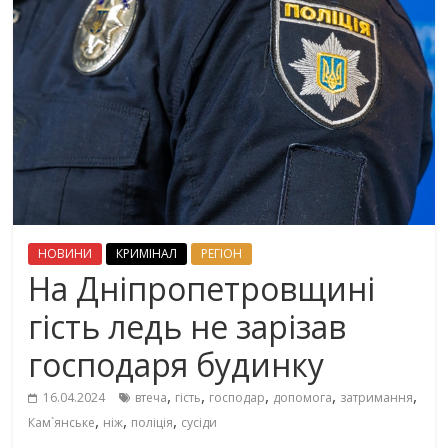
НОВИНИ
КРИМІНАЛ
РЕГІОН
На Дніпропетровщині
гість ледь не зарізав
господаря будинку
,
,
,
,
,
16.04.2024
втеча
гість
господар
допомога
затримання
,
,
,
Кам`янське
ніж
поліція
сусіди