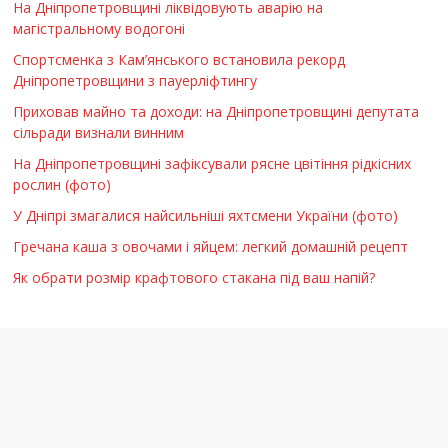
На Дніпропетровщині ліквідовують аварію на
магістральному водогоні
Спортсменка з Кам’янського встановила рекорд
Дніпропетровщини з пауерліфтингу
Приховав майно та доходи: на Дніпропетровщині депутата
сільради визнали винним
На Дніпропетровщині зафіксували рясне цвітіння рідкісних
рослин (фото)
У Дніпрі змагалися найсильніші яхтсмени України (фото)
Гречана каша з овочами і яйцем: легкий домашній рецепт
Як обрати розмір крафтового стакана під ваш напій?