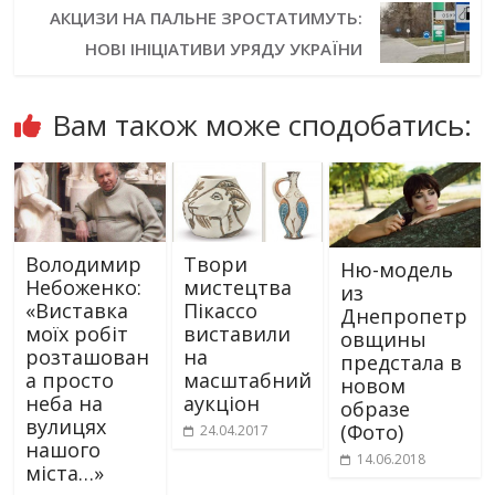
АКЦИЗИ НА ПАЛЬНЕ ЗРОСТАТИМУТЬ:
НОВІ ІНІЦІАТИВИ УРЯДУ УКРАЇНИ
Вам також може сподобатись:
Володимир
Твори
Ню-модель
Небоженко:
мистецтва
из
«Виставка
Пікассо
Днепропетр
моїх робіт
виставили
овщины
розташован
на
предстала в
а просто
масштабний
новом
неба на
аукціон
образе
вулицях
(Фото)
24.04.2017
нашого
14.06.2018
міста…»