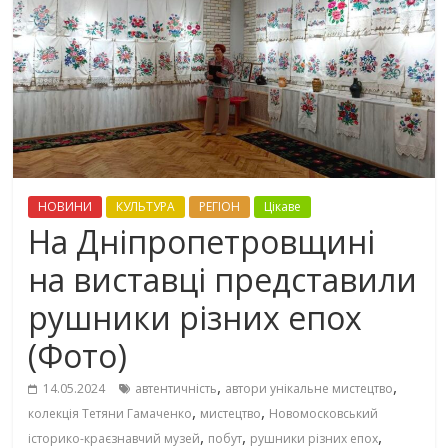
НОВИНИ
КУЛЬТУРА
РЕГІОН
Цікаве
На Дніпропетровщині
на виставці представили
рушники різних епох
(Фото)
,
,
14.05.2024
автентичність
автори унікальне мистецтво
,
,
колекція Тетяни Гамаченко
мистецтво
Новомосковський
,
,
,
історико-краєзнавчий музей
побут
рушники різних епох