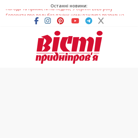
Останні новини:
Говорити про воду без паніки: чому важлива правильна
комунікація
Лікар – на екрані: Як працюють телемедичні центри на
Дніпропетровщині
У Дніпрі триває масштабна підготовка до опалювального
сезону
Пошуки тривають: на Дніпропетровщині досліджують місце
розташування легендарного монастиря (Фото)
Погода та прикмети на неділю, 9 серпня 2026 року