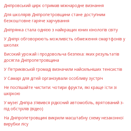
Дніпровський цирк отримав міжнародне визнання
Для школярів Дніпропетровщини стане доступним
безкоштовне гаряче харчування
Дніпрянка стала однією з найкращих юних кінологів світу
У Дніпрі обговорюють можливість обмеження смартфонів у
школах
Високий урожай і продовольча безпека: яких результатів
досягла Дніпропетровщина
У Петриківській громаді визначили найсильніших тенісистів
У Самарі для дітей організували особливу зустріч
Не поспішайте чистити: чотири фрукти, які краще їсти зі
шкіркою
У музеї Дніпра з’явився рідкісний автомобіль, врятований з-
під обстрілів (відео)
На Дніпропетровщині викрили масштабну схему незаконної
вирубки лісу