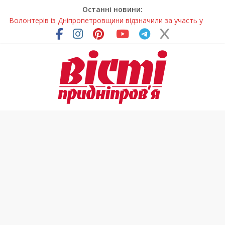
Останні новини:
Волонтерів із Дніпропетровщини відзначили за участь у
гуманітарних місіях
Дніпровський цирк отримав міжнародне визнання
Для школярів Дніпропетровщини стане доступним
безкоштовне гаряче харчування
Дніпрянка стала однією з найкращих юних кінологів світу
Як обрати розмір крафтового стакана під ваш напій?