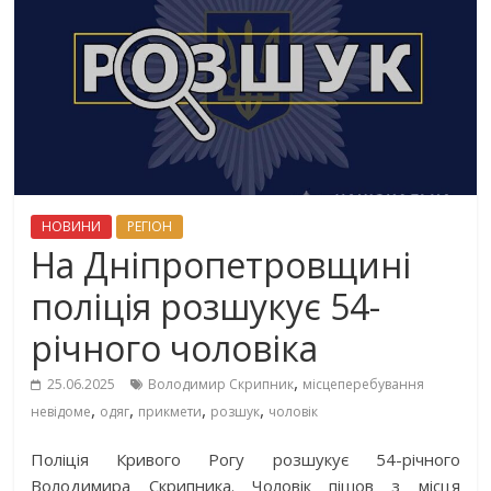
НОВИНИ
РЕГІОН
На Дніпропетровщині
поліція розшукує 54-
річного чоловіка
,
25.06.2025
Володимир Скрипник
місцеперебування
,
,
,
,
невідоме
одяг
прикмети
розшук
чоловік
Поліція Кривого Рогу розшукує 54-річного
Володимира Скрипника. Чоловік пішов з місця