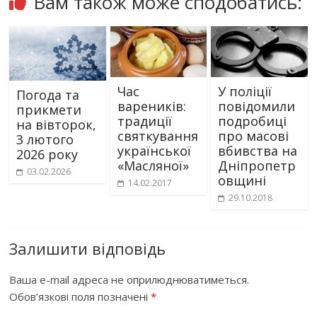
Вам також може сподобатись:
Час
У поліції
Погода та
вареників:
повідомили
прикмети
традиції
подробиці
на вівторок,
святкування
про масові
3 лютого
української
вбивства на
2026 року
«Масляної»
Дніпропетр
03.02.2026
овщині
14.02.2017
29.10.2018
Залишити відповідь
Ваша e-mail адреса не оприлюднюватиметься.
Обов’язкові поля позначені
*