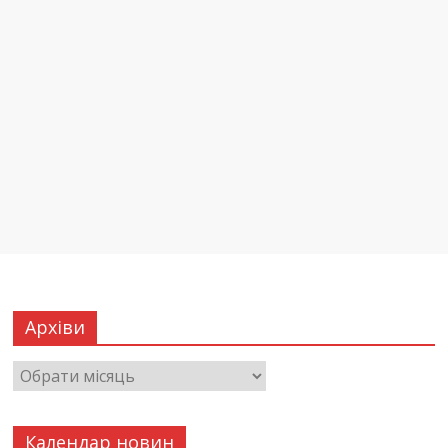
Архіви
Календар новин