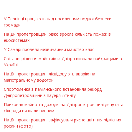
У Тернівці працюють над посиленням водної безпеки
громади
На Дніпропетровщині різко зросла кількість пожеж в
екосистемах
У Самарі провели незвичайний майстер-клас
Світлові рішення майстрів із Дніпра визнали найкращими в
Україні
На Дніпропетровщині ліквідовують аварію на
магістральному водогоні
Спортсменка з Кам’янського встановила рекорд
Дніпропетровщини з пауерліфтингу
Приховав майно та доходи: на Дніпропетровщині депутата
сільради визнали винним
На Дніпропетровщині зафіксували рясне цвітіння рідкісних
рослин (фото)