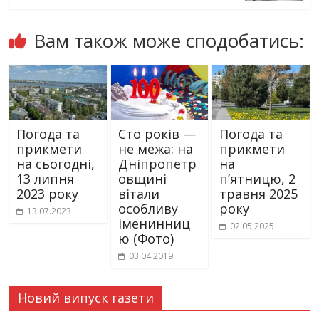
Вам також може сподобатись:
Погода та
Сто років —
Погода та
прикмети
не межа: на
прикмети
на сьогодні,
Дніпропетр
на
13 липня
овщині
пʼятницю, 2
2023 року
вітали
травня 2025
особливу
року
13.07.2023
іменинниц
02.05.2025
ю (Фото)
03.04.2019
Новий випуск газети