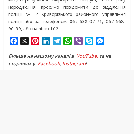
народження, просимо повідомити до відділення
поліції № 2 Криворізького районного управління
поліції або за телефоном: 067-638-07-71, 067-568-
90-99, або на лінію 102.
F
X
P
L
T
W
V
S
M
a
i
i
e
h
i
k
e
Більше на нашому каналі в
YouTube,
та на
c
n
n
l
a
b
y
s
сторінках у
Facebook
,
Instagram
!
e
t
k
e
t
e
p
s
b
e
e
g
s
r
e
e
o
r
d
r
A
n
o
e
I
a
p
g
k
s
n
m
p
e
t
r