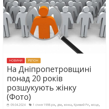
НОВИНИ
РЕГІОН
На Дніпропетровщині
понад 20 років
розшукують жінку
(Фото)
,
,
,
,
,
09.04.2024
1 січня 1998 рік
дім
жінка
Кривий Ріг
місце