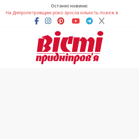
Останні новини:
На Дніпропетровщині різко зросла кількість пожеж в
екосистемах
У Самарі провели незвичайний майстер-клас
Світлові рішення майстрів із Дніпра визнали найкращими в
Україні
На Дніпропетровщині ліквідовують аварію на
магістральному водогоні
У Тернівці працюють над посиленням водної безпеки
громади