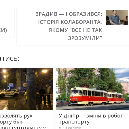
ЗРАДИВ — І ОБРАЗИВСЯ:
ІСТОРІЯ КОЛАБОРАНТА,
СИ)
ЯКОМУ “ВСЕ НЕ ТАК
ЗРОЗУМІЛИ”
тись:
озволять рух
У Дніпрі – зміни в роботі
орту біля
транспорту
ного гуртожитку у
14.09.2020