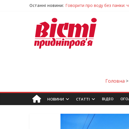
Останні новини:
Лікар – на екрані: Як працюють
У Дніпрі триває масштабна під
Пошуки тривають: на Дніпропет
Ветерани Дніпропетровщини от
Говорити про воду без паніки: 
Головна
ВIДЕО
ОГО
НОВИНИ
СТАТТІ