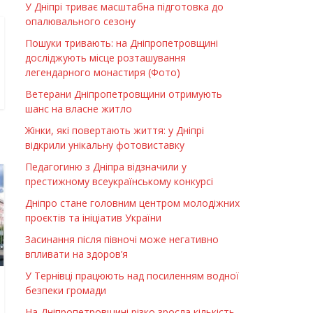
У Дніпрі триває масштабна підготовка до
опалювального сезону
Пошуки тривають: на Дніпропетровщині
досліджують місце розташування
легендарного монастиря (Фото)
Ветерани Дніпропетровщини отримують
шанс на власне житло
Жінки, які повертають життя: у Дніпрі
відкрили унікальну фотовиставку
Педагогиню з Дніпра відзначили у
престижному всеукраїнському конкурсі
Дніпро стане головним центром молодіжних
проєктів та ініціатив України
Засинання після півночі може негативно
впливати на здоров’я
У Тернівці працюють над посиленням водної
безпеки громади
На Дніпропетровщині різко зросла кількість