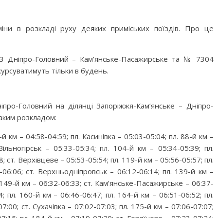
ни в розкладі руху деяких приміських поїздів. Про це
03 Дніпро-Головний – Кам’янське-Пасажирське та № 7304
урсуватимуть тільки в будень.
про-Головний на ділянці Запоріжжя-Кам’янське – Дніпро-
таким розкладом:
-й км – 04:58-04:59; пл. Касинівка – 05:03-05:04; пл. 88-й км –
 Вільногірськ – 05:33-05:34; пл. 104-й км – 05:34-05:39; пл.
; ст. Верхівцеве – 05:53-05:54; пл. 119-й км – 05:56-05:57; пл.
-06:06; ст. Верхньодніпровськ – 06:12-06:14; пл. 139-й км –
. 149-й км – 06:32-06:33; ст. Кам’янське-Пасажирське – 06:37-
; пл. 160-й км – 06:46-06:47; пл. 164-й км – 06:51-06:52; пл.
7:00; ст. Сухачівка – 07:02-07:03; пл. 175-й км – 07:06-07:07;