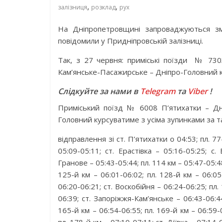
,
,
залізниця
розклад
рух
На Дніпропетровщині запроваджуються змі
повідомили у Придніпровській залізниці.
Так, з 27 червня: приміські поїзди № 73
Кам’янське-Пасажирське – Дніпро-Головний к
Слідкуйте за нами в
Telegram
та
Viber
!
Приміський поїзд № 6008 П’ятихатки – Дні
Головний курсуватиме з усіма зупинками за 
відправлення зі ст. П’ятихатки о 04:53; пл. 77
05:09-05:11; ст. Ерастівка – 05:16-05:25; с.
Гранове – 05:43-05:44; пл. 114 км – 05:47-05:48
125-й км – 06:01-06:02; пл. 128-й км – 06:05
06:20-06:21; ст. Воскобійня – 06:24-06:25; пл
06:39; ст. Запоріжжя-Кам’янське – 06:43-06:44
165-й км – 06:54-06:55; пл. 169-й км – 06:59-0