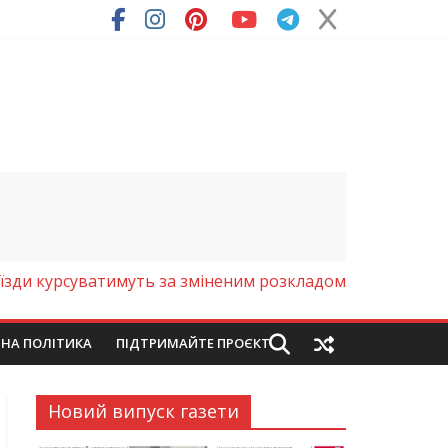
ря (Фото)
їзди курсуватимуть за зміненим розкладом
ЙНА ПОЛІТИКА
ПІДТРИМАЙТЕ ПРОЄКТ
Новий випуск газети