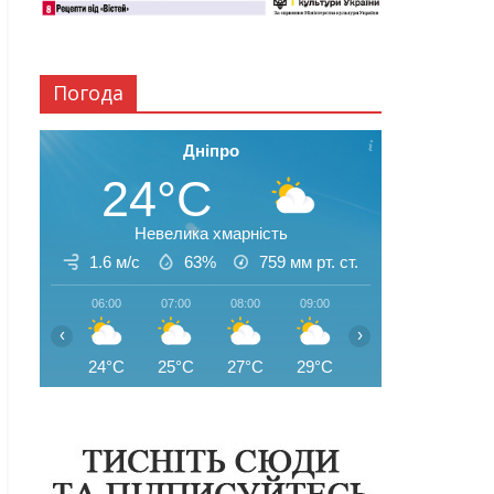
Погода
Дніпро
24°C
Невелика хмарність
1.6 м/с
63%
759
мм рт. ст.
06:00
07:00
08:00
09:00
10:00
11:00
‹
›
24°C
25°C
27°C
29°C
31°C
32°C