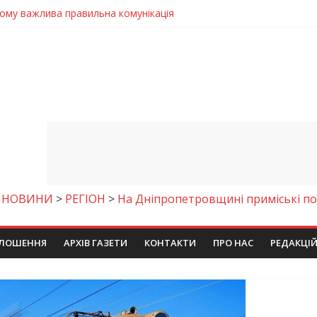
 телемедичні центри на Дніпропетровщині
готовка до опалювального сезону
ровщині досліджують місце розташування легендарного монасти
римують шанс на власне житло
чому важлива правильна комунікація
>
НОВИНИ
>
РЕГІОН
>
На Дніпропетровщині приміські по
ЛОШЕННЯ
АРХІВ ГАЗЕТИ
КОНТАКТИ
ПРО НАС
РЕДАКЦІ