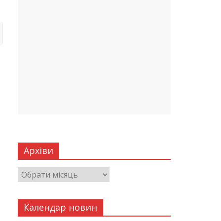
Архіви
Календар новин