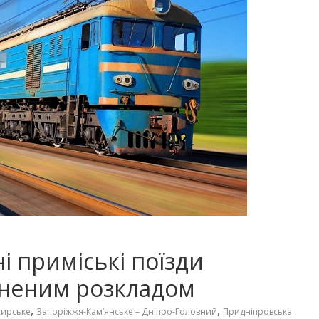
 приміські поїзди
іненим розкладом
,
,
жирське
Запоріжжя-Кам’янське – Дніпро-Головний
Придніпровська