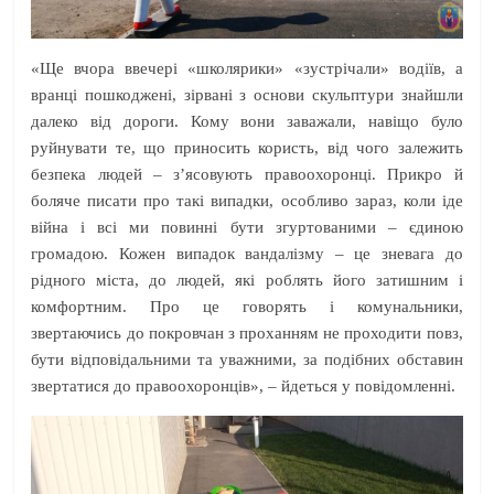
«Ще вчора ввечері «школярики» «зустрічали» водіїв, а
вранці пошкоджені, зірвані з основи скульптури знайшли
далеко від дороги. Кому вони заважали, навіщо було
руйнувати те, що приносить користь, від чого залежить
безпека людей – з’ясовують правоохоронці. Прикро й
боляче писати про такі випадки, особливо зараз, коли іде
війна і всі ми повинні бути згуртованими – єдиною
громадою. Кожен випадок вандалізму – це зневага до
рідного міста, до людей, які роблять його затишним і
комфортним. Про це говорять і комунальники,
звертаючись до покровчан з проханням не проходити повз,
бути відповідальними та уважними, за подібних обставин
звертатися до правоохоронців», – йдеться у повідомленні.