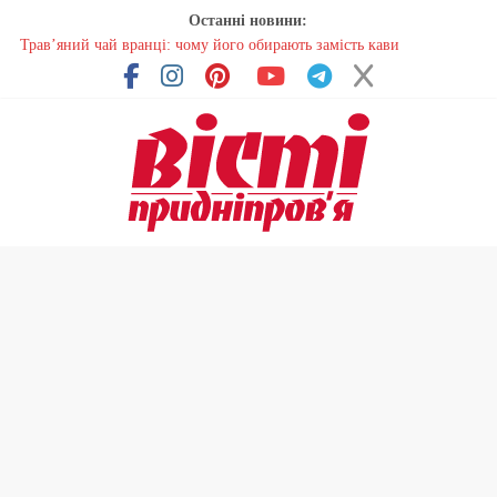
Останні новини:
В Україні змінили форму ветеринарних паспортів для домашніх
тварин
На Дніпропетровщині до суду передали резонансну справу
У Дніпропетровській області розпочалася осіння міграція птахів
На Дніпропетровщині вводять сезонну заборону на вилов річкових
раків
Трав’яний чай вранці: чому його обирають замість кави