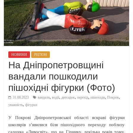
НОВИНИ
РЕГІОН
На Дніпропетровщині
вандали пошкодили
пішохідні фігурки (Фото)
,
,
,
,
,
,
31.08.2023
вандали
водії
дитсадок
перехід
пішоходи
Покров
,
уважність
фігурки
У Покрові Дніпропетровської області яскраві фігурки
школярів з’явилися біля пішохідного переходу поблизу
садочка «Дивосвіт», що на Гірнику, декілька років тому.