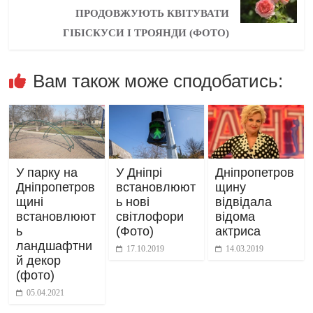
ПРОДОВЖУЮТЬ КВІТУВАТИ
ГІБІСКУСИ І ТРОЯНДИ (ФОТО)
Вам також може сподобатись:
У парку на
У Дніпрі
Дніпропетров
Дніпропетров
встановлюют
щину
щині
ь нові
відвідала
встановлюют
світлофори
відома
ь
(Фото)
актриса
ландшафтни
17.10.2019
14.03.2019
й декор
(фото)
05.04.2021