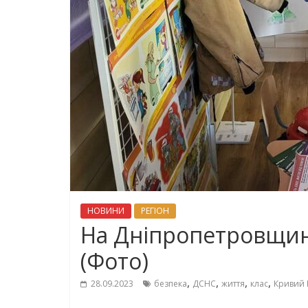
НОВИНИ
РЕГІОН
На Дніпропетровщин
(Фото)
,
,
,
,
28.09.2023
безпека
ДСНС
життя
клас
Кривий 