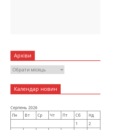
Архіви
Календар новин
Серпень 2026
Пн
Вт
Ср
Чт
Пт
Сб
Нд
1
2