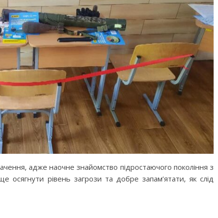
начення, адже наочне знайомство підростаючого покоління з
е осягнути рівень загрози та добре запам’ятати, як слід
M