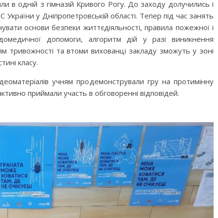
и в одній з гімназій Кривого Рогу. До заходу долучились і
України у Дніпропетровській області. Тепер під час занять
анувати основи безпеки життєдіяльності, правила пожежної і
домедичної допомоги, алгоритм дій у разі виникнення
ям тривожності та втоми вихованці закладу зможуть у зоні
тині класу.
ідеоматеріалів учням продемонстрували гру на протимінну
активно приймали участь в обговоренні відповідей.