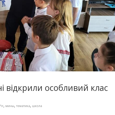
і відкрили особливий клас
,
,
,
Ріг
мины
тематика
школа