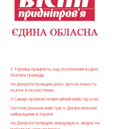
У Тернівці працюють над посиленням водної
безпеки громади
На Дніпропетровщині різко зросла кількість
пожеж в екосистемах
У Самарі провели незвичайний майстер-клас
Світлові рішення майстрів із Дніпра визнали
найкращими в Україні
На Дніпропетровщині ліквідовують аварію на
магістральному водогоні