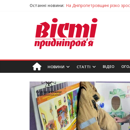
Останні новини:
На Дніпропетровщині різко зрос
У Самарі провели незвичайний 
Світлові рішення майстрів із Дн
На Дніпропетровщині ліквідовую
У Тернівці працюють над посил
ВIДЕО
ОГО
НОВИНИ
СТАТТІ