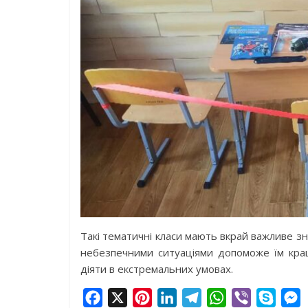
Такі тематичні класи мають вкрай важливе з
небезпечними ситуаціями допоможе їм кращ
діяти в екстремальних умовах.
F
X
P
L
T
W
V
S