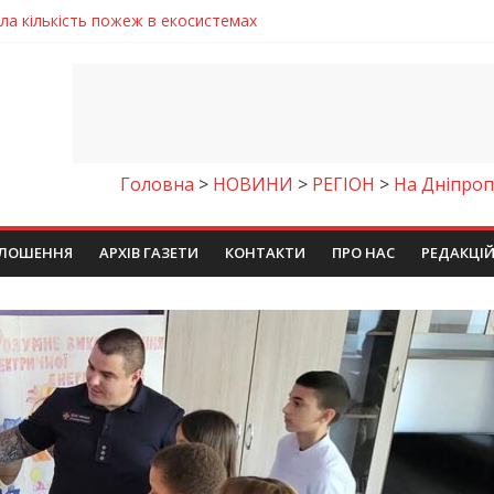
ла кількість пожеж в екосистемах
майстер-клас
іпра визнали найкращими в Україні
ть аварію на магістральному водогоні
енням водної безпеки громади
Головна
>
НОВИНИ
>
РЕГІОН
>
На Дніпроп
ЛОШЕННЯ
АРХІВ ГАЗЕТИ
КОНТАКТИ
ПРО НАС
РЕДАКЦІ