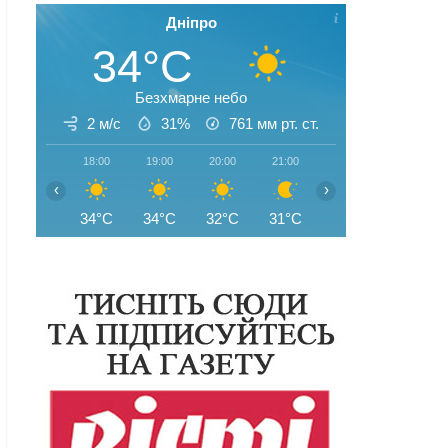
Дніпро
34°C
Безхмарне небо
2 м/с
31%
761
мм рт. ст.
18:00
19:00
20:00
21:00
22:00
23:00
‹
›
34°C
34°C
32°C
31°C
30°C
28°C