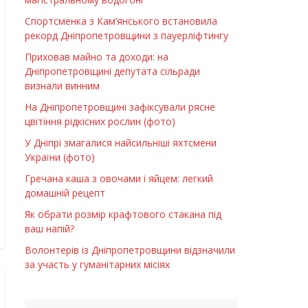
Спортсменка з Кам’янського встановила
рекорд Дніпропетровщини з пауерліфтингу
Приховав майно та доходи: на
Дніпропетровщині депутата сільради
визнали винним
На Дніпропетровщині зафіксували рясне
цвітіння рідкісних рослин (фото)
У Дніпрі змагалися найсильніші яхтсмени
України (фото)
Гречана каша з овочами і яйцем: легкий
домашній рецепт
Як обрати розмір крафтового стакана під
ваш напій?
Волонтерів із Дніпропетровщини відзначили
за участь у гуманітарних місіях