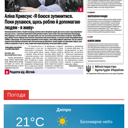
Погода
Дніпро
21°C
Безхмарне небо