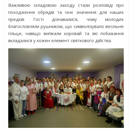
Важливою складовою заходу стали розповіді про
походження обрядів та їхнє значення для наших
предків. Гості дізнавалися, чому молодих
благословляли рушником, що символізувало весільне
гільце, навіщо випікали коровай та які побажання
вкладалися у кожен елемент святкового дійства.