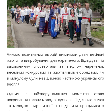
Чимало позитивних емоцій викликали давні весільні
жарти та випробування для нареченого. Відвідувачі із
захопленням спостерігали за викупом нареченої,
веселими конкурсами та жартівливими обрядами, які
в минулому були невід’ємною частиною українського
весілля.
Одним із найзворушливіших моментів стало
покривання голови молодої хусткою. Під світло свічок
та мелодію старовинної пісні дівчина прощалася з