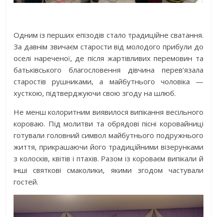
Одним із перших епізодів стало традиційне сватання.
За давнім звичаєм старости від молодого прибули до
оселі нареченої, де після жартівливих перемовин та
батьківського благословення дівчина перев’язала
старостів рушниками, а майбутнього чоловіка —
хусткою, підтверджуючи свою згоду на шлюб.
Не менш колоритним виявилося випікання весільного
короваю. Під молитви та обрядові пісні коровайниці
готували головний символ майбутнього подружнього
життя, прикрашаючи його традиційними візерунками
з колосків, квітів і птахів. Разом із короваєм випікали й
інші святкові смаколики, якими згодом частували
гостей.