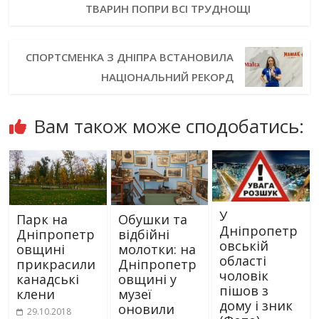
ТВАРИН ПОПРИ ВСІ ТРУДНОЩІ
СПОРТСМЕНКА З ДНІПРА ВСТАНОВИЛА
НАЦІОНАЛЬНИЙ РЕКОРД
Вам також може сподобатись:
У
Парк на
Обушки та
Дніпропетр
Дніпропетр
відбійні
овській
овщині
молотки: на
області
прикрасили
Дніпропетр
чоловік
канадські
овщині у
пішов з
клени
музеї
дому і зник
оновили
29.10.2018