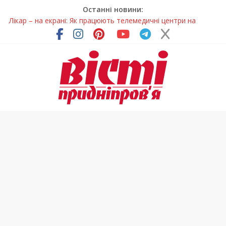
Останні новини:
Лікар – на екрані: Як працюють телемедичні центри на
Дніпропетровщині
У Дніпрі триває масштабна підготовка до опалювального
сезону
Пошуки тривають: на Дніпропетровщині досліджують місце
розташування легендарного монастиря (Фото)
Ветерани Дніпропетровщини отримують шанс на власне
житло
Говорити про воду без паніки: чому важлива правильна
комунікація