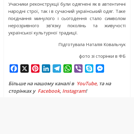
Учасники реконструкції були одягнені як в автентичні
народні строї, так і в сучасний український одяг. Таке
поєднання минулого і сьогодення стало символом
нерозривного зв’язку поколінь та живучості
української культурної традиції.
Підготувала Наталія Ковальчук
фото зі сторінки в ФБ
F
X
P
L
T
W
V
S
M
a
i
i
e
h
i
k
e
Більше на нашому каналі в
YouTube,
та на
c
n
n
l
a
b
y
s
сторінках у
Facebook
,
Instagram
!
e
t
k
e
t
e
p
s
b
e
e
g
s
r
e
e
o
r
d
r
A
n
o
e
I
a
p
g
k
s
n
m
p
e