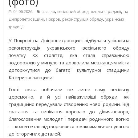
(фото)
,
,
,
04.06.2026
весілля
весільний обряд
весільні традиції
на
,
,
,
Дніпропетровщині
Покров
реконструкція обряду
українські
традиції
У Покрові на Дніпропетровщині відбулася унікальна
реконструкція українського весільного обряду
початку ХХ століття, яка стала справжньою
подорожжю у минуле та дозволила мешканцям міста
доторкнутися до багатої культурної спадщини
Катеринославщини.
Гості свята побачили не лише саму весільну
церемонію, а й усі найважливіші обряди, які
традиційно передували створенню нової родини. Від
сватання та випікання короваю до дівич-вечора,
благословення молодят і передачі родинного вогню
— кожен етап відтворювався з максимальною увагою
до історичних деталей.