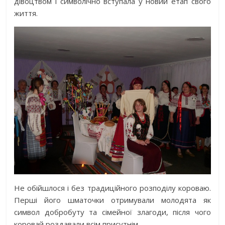
дівоцтвом і символічно вступала у новий етап свого
життя.
Не обійшлося і без традиційного розподілу короваю.
Перші його шматочки отримували молодята як
символ добробуту та сімейної злагоди, після чого
коровай роздавали всім присутнім.