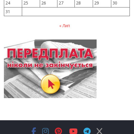
24
25
26
27
28
29
30
31
« Лип