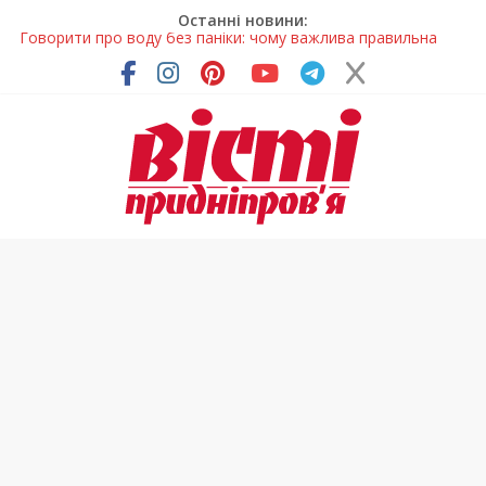
Останні новини:
Лікар – на екрані: Як працюють телемедичні центри на
Дніпропетровщині
У Дніпрі триває масштабна підготовка до опалювального
сезону
Пошуки тривають: на Дніпропетровщині досліджують місце
розташування легендарного монастиря (Фото)
Ветерани Дніпропетровщини отримують шанс на власне
житло
Говорити про воду без паніки: чому важлива правильна
комунікація