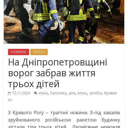
НОВИНИ
РЕГІОН
На Дніпропетровщині
ворог забрав життя
трьох дітей
,
,
,
,
,
12.11.2024
атака
балістика
діти
жінка
загиблі
Кривий
Ріг
З Кривого Рогу – трагічні новини. З-під завалів
зруйнованого російською ракетою будинку
дістали тіла трьох дітей. Двомісячне немовля