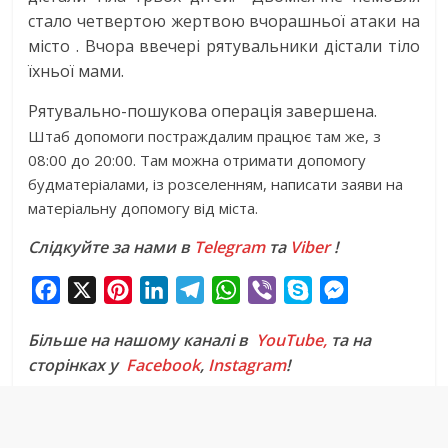
стало четвертою жертвою вчорашньої атаки на
місто . Вчора ввечері рятувальники дістали тіло
їхньої мами.
Рятувально-пошукова операція завершена.
Штаб допомоги постраждалим працює там же, з
08:00 до 20:00. Там можна отримати допомогу
будматеріалами, із розселенням, написати заяви на
матеріальну допомогу від міста.
Слідкуйте за нами в
Telegram
та
Viber
!
F
X
P
L
T
W
V
S
M
a
i
i
e
h
i
k
e
Більше на нашому каналі в
YouTube,
та на
c
n
n
l
a
b
y
s
сторінках у
Facebook
,
Instagram
!
e
t
k
e
t
e
p
s
b
e
e
g
s
r
e
e
o
r
d
r
A
n