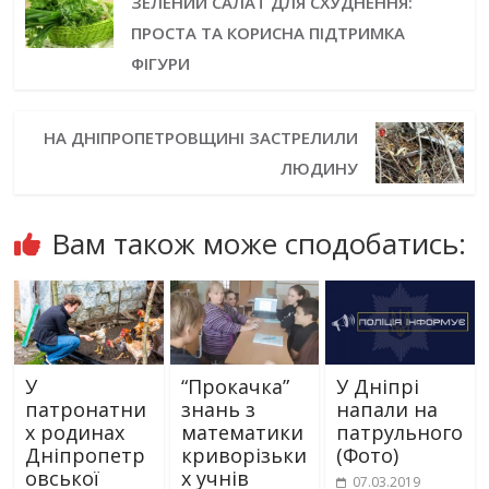
ЗЕЛЕНИЙ САЛАТ ДЛЯ СХУДНЕННЯ:
ПРОСТА ТА КОРИСНА ПІДТРИМКА
ФІГУРИ
НА ДНІПРОПЕТРОВЩИНІ ЗАСТРЕЛИЛИ
ЛЮДИНУ
Вам також може сподобатись:
У
“Прокачка”
У Дніпрі
патронатни
знань з
напали на
х родинах
математики
патрульного
Дніпропетр
криворізьки
(Фото)
овської
х учнів
07.03.2019