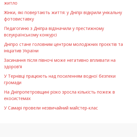
житло
Жінки, які повертають життя: у Дніпрі відкрили унікальну
фотовиставку
Педагогиню з Дніпра відзначили у престижному
всеукраїнському конкурсі
Дніпро стане головним центром молодіжних проєктів та
ініціатив України
Засинання після півночі може негативно впливати на
здоров’я
У Тернівці працюють над посиленням водної безпеки
громади
На Дніпропетровщині різко зросла кількість пожеж в
екосистемах
У Самарі провели незвичайний майстер-клас